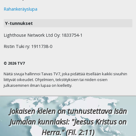
Rahankeräyslupa
Y-tunnukset
Lighthouse Network Ltd Oy: 1833754-1
Ristin Tuki ry: 1911738-0
© 2026 TV7
Näitä sivuja hallinnoi Taivas TV7, joka pidättää itsellään kaikki sivuihin
liittyvät oikeudet. Ohjelmien, tekstityksien tai niiden osien
julkaiseminen ilman lupaa on kielletty.
Jokaisen kielen on tunnustettava Isän
Jumalan kunniaksi: "Jeesus Kristus on
Herra." (Fil. 2:11)