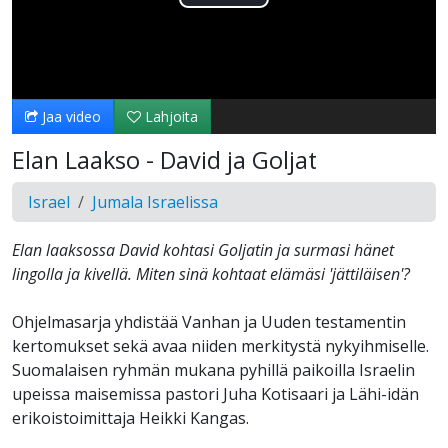
Toista
Video
Jaa video
Lahjoita
Elan Laakso - David ja Goljat
Israel
Jumala Israelissa
Elan laaksossa David kohtasi Goljatin ja surmasi hänet
lingolla ja kivellä. Miten sinä kohtaat elämäsi 'jättiläisen'?
Ohjelmasarja yhdistää Vanhan ja Uuden testamentin
kertomukset sekä avaa niiden merkitystä nykyihmiselle.
Suomalaisen ryhmän mukana pyhillä paikoilla Israelin
upeissa maisemissa pastori Juha Kotisaari ja Lähi-idän
erikoistoimittaja Heikki Kangas.