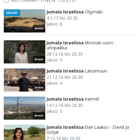
AUTOMAATTINEN TOISTO
Jumala Israelissa
Öljymäki
Uusin
4.1.17 klo 20.30
Jakso: 6
20 min
Jumala Israelissa
Moorian vuori -
uhripaikka
28.12.16 klo 20.30
Jakso: 5
20 min
Jumala Israelissa
Länsimuuri
21.12.16 klo 20.30
Jakso: 4
20 min
Jumala Israelissa
Karmel
14.12.16 klo 20.30
Jakso: 3
20 min
Jumala Israelissa
Elan Laakso - David ja
Goljat
7.12.16 klo 20.30