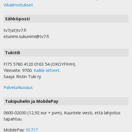
Vikailmoitukset
Sähköposti
tv7(at)tv7.fi
etunimi.sukunimi@tv7.fi
Tukitili
FI75 5780 4120 0163 54 (OKOYFIHH).
Yleisviite: 9700.
Kaikki viitteet
.
Saaja: Ristin Tuki ry
Palvelunkuvaus
Tukipuhelin ja MobilePay
0600-02030 (12,92 eur + pvm). Kuuntele viesti, että lahjoitus
tapahtuu.
MobilePay:
91717