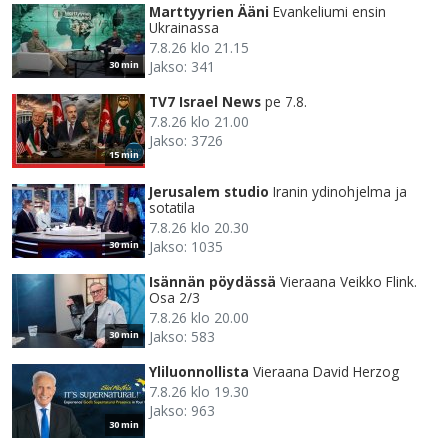
Marttyyrien Ääni
Evankeliumi ensin
Ukrainassa
7.8.26 klo 21.15
Jakso: 341
30 min
TV7 Israel News
pe 7.8.
7.8.26 klo 21.00
Jakso: 3726
15 min
Jerusalem studio
Iranin ydinohjelma ja
sotatila
7.8.26 klo 20.30
Jakso: 1035
30 min
Isännän pöydässä
Vieraana Veikko Flink.
Osa 2/3
7.8.26 klo 20.00
Jakso: 583
30 min
Yliluonnollista
Vieraana David Herzog
7.8.26 klo 19.30
Jakso: 963
30 min