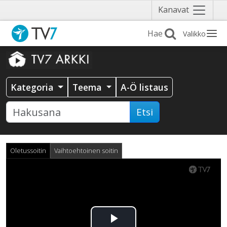
Näytä
Kanavat
valikko
Valikko
Kategoria
Teema
A-Ö listaus
Etsi
Oletussoitin
Vaihtoehtoinen soitin