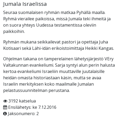
Jumala Israelissa
Seuraa suomalaisen ryhmän matkaa Pyhällä maalla.
Ryhmä vierailee paikoissa, missä Jumala teki ihmeitä ja
on suora yhteys Uudessa testamentissa oleviin
paikkoihin.
Ryhmän mukana seikkailevat pastori ja opettaja Juha
Kotisaari sekä Lähi-idän erikoistoimittaja Heikki Kangas.
Ohjelman takana on tamperelainen lähetysjärjestö VEry
Valtakunnan evankeliumi. Sarja syntyi alun perin halusta
kertoa evankeliumi Israeliin muuttaville juutalaisille
heidän omasta historiastaan käsin, mutta se avaa
Israelin merkityksen koko maailmalle Jumalan
pelastussuunnitelman perustana.
3192 katselua
Ensilähetys: ke 7.12.2016
Jaksonumero: 2