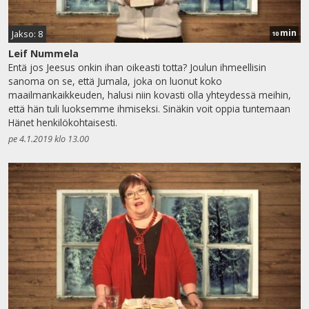
min
Jakso: 8
10
Leif Nummela
Entä jos Jeesus onkin ihan oikeasti totta? Joulun ihmeellisin
sanoma on se, että Jumala, joka on luonut koko
maailmankaikkeuden, halusi niin kovasti olla yhteydessä meihin,
että hän tuli luoksemme ihmiseksi. Sinäkin voit oppia tuntemaan
Hänet henkilökohtaisesti.
pe 4.1.2019 klo 13.00