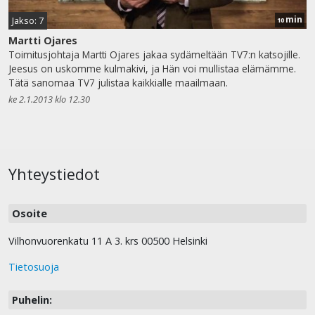
min
Jakso: 7
10
Martti Ojares
Toimitusjohtaja Martti Ojares jakaa sydämeltään TV7:n katsojille.
Jeesus on uskomme kulmakivi, ja Hän voi mullistaa elämämme.
Tätä sanomaa TV7 julistaa kaikkialle maailmaan.
ke 2.1.2013 klo 12.30
Yhteystiedot
Osoite
Vilhonvuorenkatu 11 A 3. krs 00500 Helsinki
Tietosuoja
Puhelin: