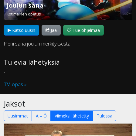
Joulun sana
Kotimainen opetus
Katso uusin
Jaa
Tue ohjelmaa
Pieni sana joulun merkityksestä.
Tulevia lähetyksiä
-
TV-opas »
Jaksot
Uusimmat
A – Ö
Viimeksi lähetetty
Tulossa