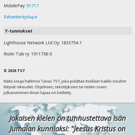
MobilePay:
91717
Rahankeräyslupa
Y-tunnukset
Lighthouse Network Ltd Oy: 1833754-1
Ristin Tuki ry: 1911738-0
© 2026 TV7
Näitä sivuja hallinnoi Taivas TV7, joka pidättää itsellään kaikki sivuihin
liittyvät oikeudet. Ohjelmien, tekstityksien tai niiden osien
julkaiseminen ilman lupaa on kielletty.
Jokaisen kielen on tunnustettava Isän
Jumalan kunniaksi: "Jeesus Kristus on