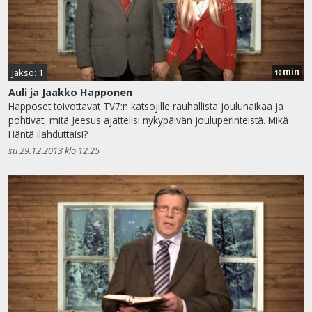
min
Jakso: 1
10
Auli ja Jaakko Happonen
Happoset toivottavat TV7:n katsojille rauhallista joulunaikaa ja
pohtivat, mitä Jeesus ajattelisi nykypäivän jouluperinteistä. Mikä
Häntä ilahduttaisi?
su 29.12.2013 klo 12.25