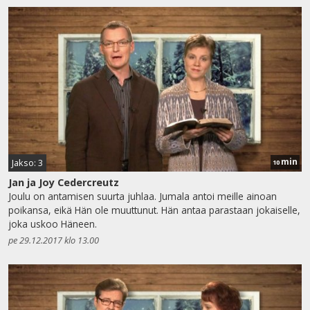
min
Jakso: 3
10
Jan ja Joy Cedercreutz
Joulu on antamisen suurta juhlaa. Jumala antoi meille ainoan
poikansa, eikä Hän ole muuttunut. Hän antaa parastaan jokaiselle,
joka uskoo Häneen.
pe 29.12.2017 klo 13.00