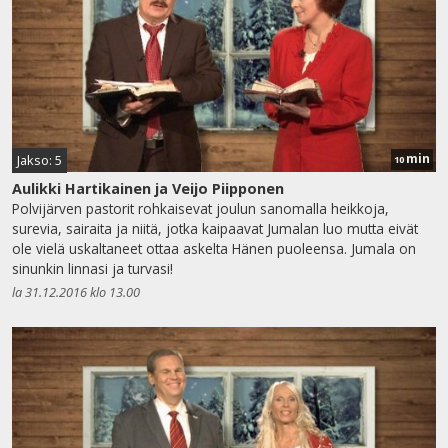
min
Jakso: 5
10
Aulikki Hartikainen ja Veijo Piipponen
Polvijärven pastorit rohkaisevat joulun sanomalla heikkoja,
surevia, sairaita ja niitä, jotka kaipaavat Jumalan luo mutta eivät
ole vielä uskaltaneet ottaa askelta Hänen puoleensa. Jumala on
sinunkin linnasi ja turvasi!
la 31.12.2016 klo 13.00