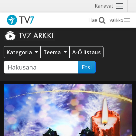
Näytä
Kanavat
valikko
Valikko
Kategoria
Teema
A-Ö listaus
Etsi