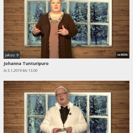
min
Jakso: 9
10
Johanna Tunturipuro
la 5.1.2019 klo 13.00