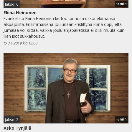
min
Jakso: 6
10
Eliina Heinonen
Evankelista Eliina Heinonen kertoo tarinoita uskonelämänsä
alkuajoista. Ensimmäisenä joulunaan kristittynä Eliina oppi, että
Jumalaa voi kiittää, vaikka joululahjapaketissa ei olisi muuta kuin
liian isot sukkahousut.
to 3.1.2019 klo 13.00
min
Jakso: 2
10
Asko Tynjälä