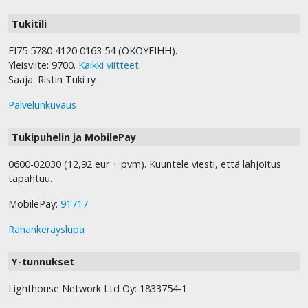
Tukitili
FI75 5780 4120 0163 54 (OKOYFIHH).
Yleisviite: 9700.
Kaikki viitteet
.
Saaja: Ristin Tuki ry
Palvelunkuvaus
Tukipuhelin ja MobilePay
0600-02030 (12,92 eur + pvm). Kuuntele viesti, että lahjoitus
tapahtuu.
MobilePay:
91717
Rahankeräyslupa
Y-tunnukset
Lighthouse Network Ltd Oy: 1833754-1