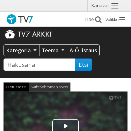
Näytä
Kanavat
valikko
Valikko
Kategoria
Teema
A-Ö listaus
Etsi
Oletussoitin
Vaihtoehtoinen soitin