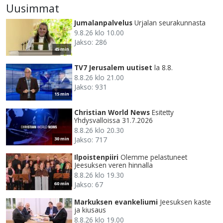
Uusimmat
Jumalanpalvelus
Urjalan seurakunnasta
9.8.26 klo 10.00
Jakso: 286
45 min
TV7 Jerusalem uutiset
la 8.8.
8.8.26 klo 21.00
Jakso: 931
15 min
Christian World News
Esitetty
Yhdysvalloissa 31.7.2026
8.8.26 klo 20.30
Jakso: 717
30 min
Ilpoistenpiiri
Olemme pelastuneet
Jeesuksen veren hinnalla
8.8.26 klo 19.30
Jakso: 67
60 min
Markuksen evankeliumi
Jeesuksen kaste
ja kiusaus
8.8.26 klo 19.00