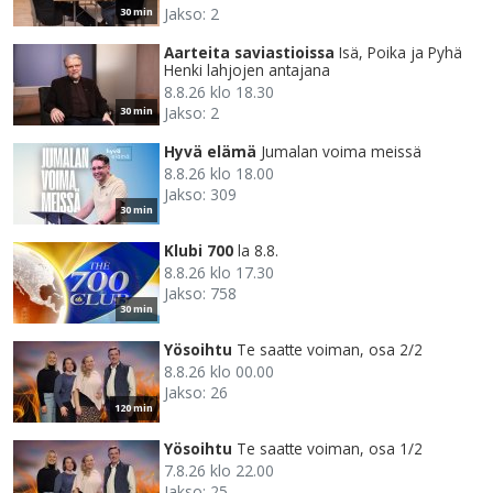
Jakso: 2
30 min
Aarteita saviastioissa
Isä, Poika ja Pyhä
Henki lahjojen antajana
8.8.26 klo 18.30
Jakso: 2
30 min
Hyvä elämä
Jumalan voima meissä
8.8.26 klo 18.00
Jakso: 309
30 min
Klubi 700
la 8.8.
8.8.26 klo 17.30
Jakso: 758
30 min
Yösoihtu
Te saatte voiman, osa 2/2
8.8.26 klo 00.00
Jakso: 26
120 min
Yösoihtu
Te saatte voiman, osa 1/2
7.8.26 klo 22.00
Jakso: 25