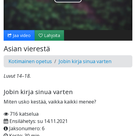
Toista
Video
Jaa video
Lahjoita
Asian vierestä
Kotimainen opetus
Jobin kirja sinua varten
Luvut 14–18.
Jobin kirja sinua varten
Miten usko kestää, vaikka kaikki menee?
716 katselua
Ensilähetys: su 14.11.2021
Jaksonumero: 6
Kesto: 30 min