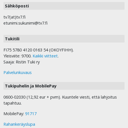
Sähköposti
tv7(at)tv7.fi
etunimi.sukunimi@tv7.fi
Tukitili
FI75 5780 4120 0163 54 (OKOYFIHH).
Yleisviite: 9700.
Kaikki viitteet
.
Saaja: Ristin Tuki ry
Palvelunkuvaus
Tukipuhelin ja MobilePay
0600-02030 (12,92 eur + pvm). Kuuntele viesti, että lahjoitus
tapahtuu.
MobilePay:
91717
Rahankeräyslupa