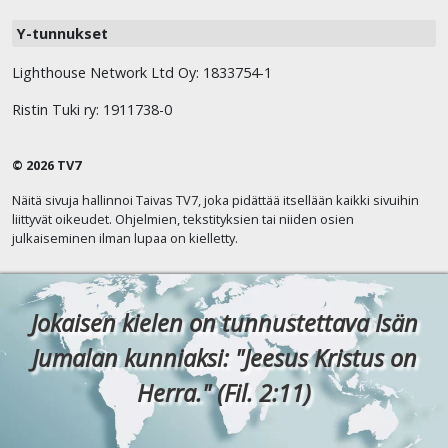
Y-tunnukset
Lighthouse Network Ltd Oy: 1833754-1
Ristin Tuki ry: 1911738-0
© 2026 TV7
Näitä sivuja hallinnoi Taivas TV7, joka pidättää itsellään kaikki sivuihin
liittyvät oikeudet. Ohjelmien, tekstityksien tai niiden osien
julkaiseminen ilman lupaa on kielletty.
Jokaisen kielen on tunnustettava Isän
Jumalan kunniaksi: "Jeesus Kristus on
Herra." (Fil. 2:11)