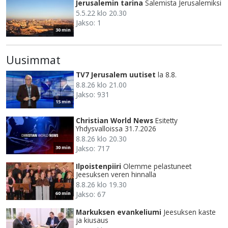
Jerusalemin tarina
Salemista Jerusalemiksi
5.5.22 klo 20.30
Jakso: 1
30 min
Uusimmat
TV7 Jerusalem uutiset
la 8.8.
8.8.26 klo 21.00
Jakso: 931
15 min
Christian World News
Esitetty
Yhdysvalloissa 31.7.2026
8.8.26 klo 20.30
Jakso: 717
30 min
Ilpoistenpiiri
Olemme pelastuneet
Jeesuksen veren hinnalla
8.8.26 klo 19.30
Jakso: 67
60 min
Markuksen evankeliumi
Jeesuksen kaste
ja kiusaus