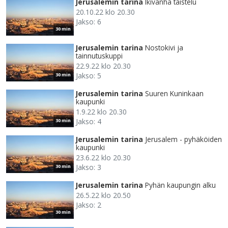
Jerusalemin tarina
Ikivanha taistelu
20.10.22 klo 20.30
Jakso: 6
30 min
Jerusalemin tarina
Nostokivi ja
tainnutuskuppi
22.9.22 klo 20.30
Jakso: 5
30 min
Jerusalemin tarina
Suuren Kuninkaan
kaupunki
1.9.22 klo 20.30
Jakso: 4
30 min
Jerusalemin tarina
Jerusalem - pyhäköiden
kaupunki
23.6.22 klo 20.30
Jakso: 3
30 min
Jerusalemin tarina
Pyhän kaupungin alku
26.5.22 klo 20.50
Jakso: 2
30 min