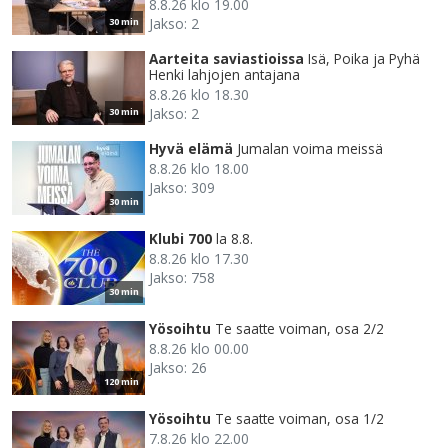
8.8.26 klo 19.00
Jakso: 2
30 min
Aarteita saviastioissa
Isä, Poika ja Pyhä
Henki lahjojen antajana
8.8.26 klo 18.30
Jakso: 2
30 min
Hyvä elämä
Jumalan voima meissä
8.8.26 klo 18.00
Jakso: 309
30 min
Klubi 700
la 8.8.
8.8.26 klo 17.30
Jakso: 758
30 min
Yösoihtu
Te saatte voiman, osa 2/2
8.8.26 klo 00.00
Jakso: 26
120 min
Yösoihtu
Te saatte voiman, osa 1/2
7.8.26 klo 22.00