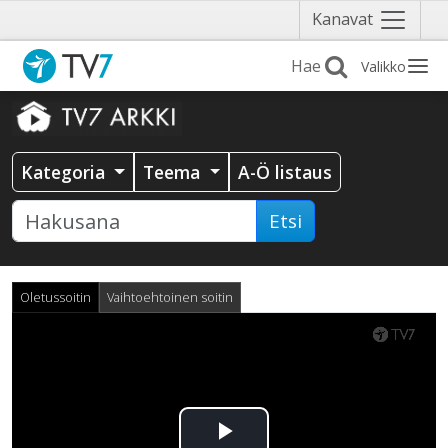
Näytä
Kanavat
valikko
Valikko
Kategoria
Teema
A-Ö listaus
Etsi
Oletussoitin
Vaihtoehtoinen soitin