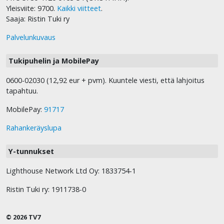
Yleisviite: 9700.
Kaikki viitteet
.
Saaja: Ristin Tuki ry
Palvelunkuvaus
Tukipuhelin ja MobilePay
0600-02030 (12,92 eur + pvm). Kuuntele viesti, että lahjoitus
tapahtuu.
MobilePay:
91717
Rahankeräyslupa
Y-tunnukset
Lighthouse Network Ltd Oy: 1833754-1
Ristin Tuki ry: 1911738-0
© 2026 TV7