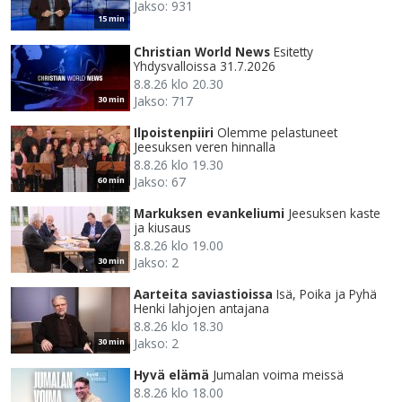
Jakso: 931
15 min
Christian World News
Esitetty
Yhdysvalloissa 31.7.2026
8.8.26 klo 20.30
Jakso: 717
30 min
Ilpoistenpiiri
Olemme pelastuneet
Jeesuksen veren hinnalla
8.8.26 klo 19.30
Jakso: 67
60 min
Markuksen evankeliumi
Jeesuksen kaste
ja kiusaus
8.8.26 klo 19.00
Jakso: 2
30 min
Aarteita saviastioissa
Isä, Poika ja Pyhä
Henki lahjojen antajana
8.8.26 klo 18.30
Jakso: 2
30 min
Hyvä elämä
Jumalan voima meissä
8.8.26 klo 18.00