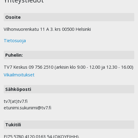
Osoite
Vilhonvuorenkatu 11 A 3. krs 00500 Helsinki
Tietosuoja
Puhelin:
TV7 Keskus 09 756 2510 (arkisin klo 9.00 - 12.00 ja 12.30 - 16.00)
Vikailmoitukset
Sähköposti
tv7(at)tv7.fi
etunimi.sukunimi@tv7.fi
Tukitili
FI75 5780 4120 0163 54 (OKOYFIHH).