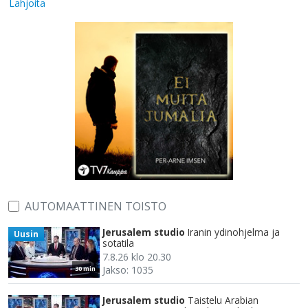
Lahjoita
AUTOMAATTINEN TOISTO
Jerusalem studio
Iranin ydinohjelma ja
Uusin
sotatila
7.8.26 klo 20.30
Jakso: 1035
30 min
Jerusalem studio
Taistelu Arabian