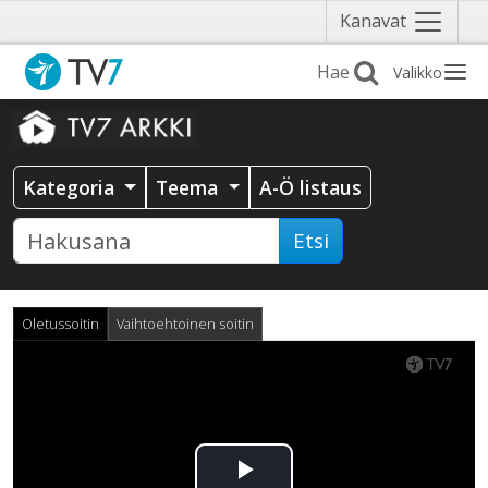
Näytä
Kanavat
valikko
Valikko
Kategoria
Teema
A-Ö listaus
Etsi
Oletussoitin
Vaihtoehtoinen soitin