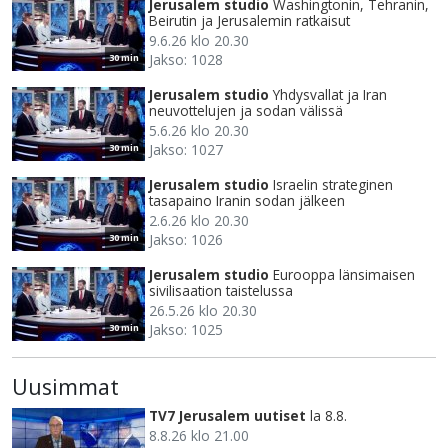
Jerusalem studio
Washingtonin, Tehranin,
Beirutin ja Jerusalemin ratkaisut
9.6.26 klo 20.30
Jakso: 1028
30 min
Jerusalem studio
Yhdysvallat ja Iran
neuvottelujen ja sodan välissä
5.6.26 klo 20.30
Jakso: 1027
30 min
Jerusalem studio
Israelin strateginen
tasapaino Iranin sodan jälkeen
2.6.26 klo 20.30
Jakso: 1026
30 min
Jerusalem studio
Eurooppa länsimaisen
sivilisaation taistelussa
26.5.26 klo 20.30
Jakso: 1025
30 min
Uusimmat
TV7 Jerusalem uutiset
la 8.8.
8.8.26 klo 21.00