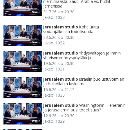
niemimaasta: Saudi-Arabia vs. huthit
Jemenissä
31.7.26 klo 20.30
30 min
Jakso: 1033
Jerusalem studio
Kohti uutta
sodanjälkeistä todellisuutta
23.6.26 klo 20.30
Jakso: 1032
30 min
Jerusalem studio
Yhdysvaltojen ja Iranin
yhteisymmärryspöytäkirja
19.6.26 klo 20.30
Jakso: 1031
30 min
Jerusalem studio
Israelin puolustuvoimien
ja Hizbollahin laskelmat
16.6.26 klo 21.15
Jakso: 1030
30 min
Jerusalem studio
Washingtonin, Teheranin
ja Jerusalemin uusi todellisuus?
12.6.26 klo 20.30
Jakso: 1029
30 min