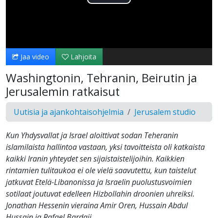
Toista
Video
Jaa video
Lahjoita
Washingtonin, Tehranin, Beirutin ja
Jerusalemin ratkaisut
Uutisia ja ajankohtaisohjelmia
Jerusalem studio
Kun Yhdysvallat ja Israel aloittivat sodan Teheranin
islamilaista hallintoa vastaan, yksi tavoitteista oli katkaista
kaikki Iranin yhteydet sen sijaistaistelijoihin. Kaikkien
rintamien tulitaukoa ei ole vielä saavutettu, kun taistelut
jatkuvat Etelä-Libanonissa ja Israelin puolustusvoimien
sotilaat joutuvat edelleen Hizbollahin droonien uhreiksi.
Jonathan Hessenin vieraina Amir Oren, Hussain Abdul
Hussain ja Rafael Bardaji.