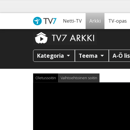
Netti-TV
Arkki
TV-opas
Kategoria
Teema
A-Ö li
Oletussoitin
Vaihtoehtoinen soitin