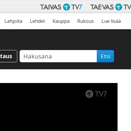
Lahjoita
Lehdet
Kauppa
Rukous
Lue lisää
staus
Etsi