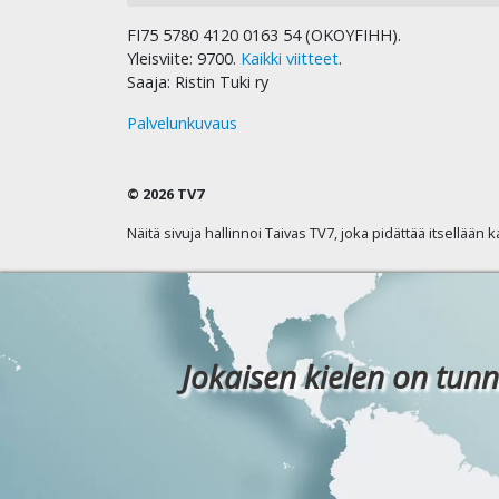
FI75 5780 4120 0163 54 (OKOYFIHH).
Yleisviite: 9700.
Kaikki viitteet
.
Saaja: Ristin Tuki ry
Palvelunkuvaus
© 2026 TV7
Näitä sivuja hallinnoi Taivas TV7, joka pidättää itsellään 
Jokaisen kielen on tunn