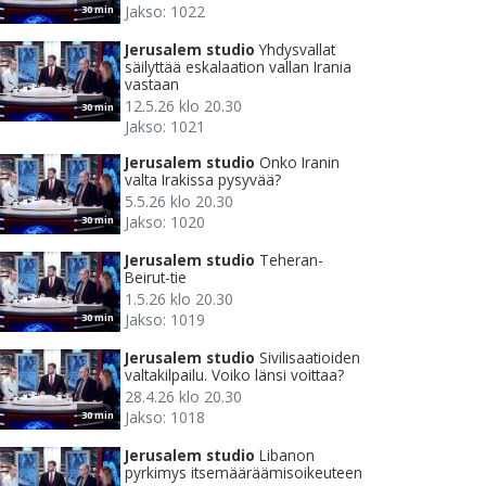
Jakso: 1022
30 min
Jerusalem studio
Yhdysvallat
säilyttää eskalaation vallan Irania
vastaan
12.5.26 klo 20.30
30 min
Jakso: 1021
Jerusalem studio
Onko Iranin
valta Irakissa pysyvää?
5.5.26 klo 20.30
Jakso: 1020
30 min
Jerusalem studio
Teheran-
Beirut-tie
1.5.26 klo 20.30
Jakso: 1019
30 min
Jerusalem studio
Sivilisaatioiden
valtakilpailu. Voiko länsi voittaa?
28.4.26 klo 20.30
Jakso: 1018
30 min
Jerusalem studio
Libanon
pyrkimys itsemääräämisoikeuteen