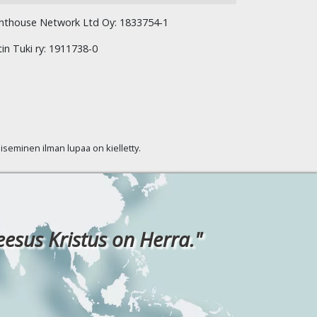
hthouse Network Ltd Oy: 1833754-1
tin Tuki ry: 1911738-0
kaiseminen ilman lupaa on kielletty.
eesus Kristus on Herra."