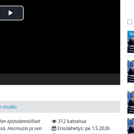
Toista
Video
U
m studio
llan epäsäännölliset
312 katselua
ssä. Hormuzin ja sen
Ensilähetys: pe 1.5.2026