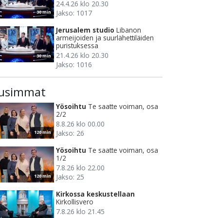
24.4.26 klo 20.30
Jakso: 1017
30 min
Jerusalem studio
Libanon
armeijoiden ja suurlähettiläiden
puristuksessa
21.4.26 klo 20.30
30 min
Jakso: 1016
usimmat
Yösoihtu
Te saatte voiman, osa
2/2
8.8.26 klo 00.00
Jakso: 26
120 min
Yösoihtu
Te saatte voiman, osa
1/2
7.8.26 klo 22.00
Jakso: 25
120 min
Kirkossa keskustellaan
Kirkollisvero
7.8.26 klo 21.45