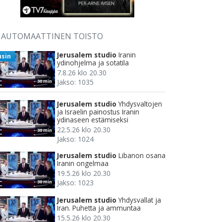
AUTOMAATTINEN TOISTO
Jerusalem studio
Iranin
usin
ydinohjelma ja sotatila
7.8.26 klo 20.30
Jakso: 1035
30 min
Jerusalem studio
Yhdysvaltojen
ja Israelin painostus Iranin
ydinaseen estämiseksi
22.5.26 klo 20.30
30 min
Jakso: 1024
Jerusalem studio
Libanon osana
Iranin ongelmaa
19.5.26 klo 20.30
Jakso: 1023
30 min
Jerusalem studio
Yhdysvallat ja
Iran. Puhetta ja ammuntaa
15.5.26 klo 20.30