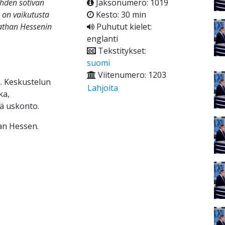
ahden sotivan
Jaksonumero: 1019
ä on vaikutusta
Kesto: 30 min
onathan Hessenin
Puhutut kielet:
englanti
Tekstitykset:
suomi
Viitenumero: 1203
. Keskustelun
Lahjoita
ka,
kä uskonto.
an Hessen.