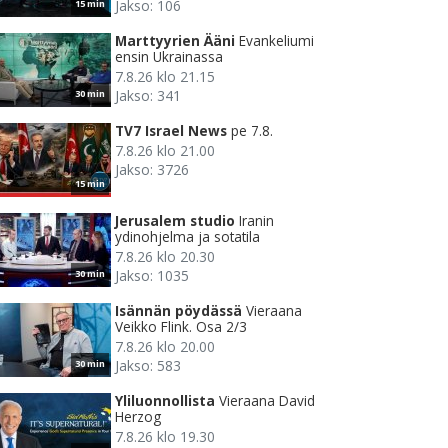
Jakso: 106
15 min
Marttyyrien Ääni
Evankeliumi
ensin Ukrainassa
7.8.26 klo 21.15
Jakso: 341
30 min
TV7 Israel News
pe 7.8.
7.8.26 klo 21.00
Jakso: 3726
15 min
Jerusalem studio
Iranin
ydinohjelma ja sotatila
7.8.26 klo 20.30
Jakso: 1035
30 min
Isännän pöydässä
Vieraana
Veikko Flink. Osa 2/3
7.8.26 klo 20.00
Jakso: 583
30 min
Yliluonnollista
Vieraana David
Herzog
7.8.26 klo 19.30