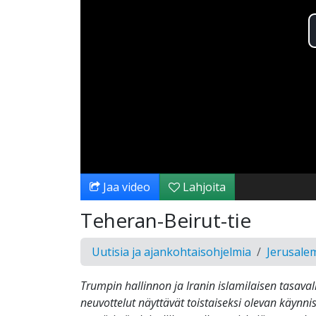
Jaa video
Lahjoita
Teheran-Beirut-tie
Uutisia ja ajankohtaisohjelmia
Jerusale
Trumpin hallinnon ja Iranin islamilaisen tasava
neuvottelut näyttävät toistaiseksi olevan käynni