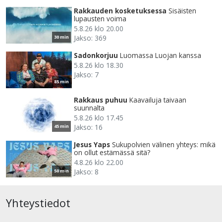
Rakkauden kosketuksessa
Sisäisten
lupausten voima
5.8.26 klo 20.00
Jakso: 369
30 min
Sadonkorjuu
Luomassa Luojan kanssa
5.8.26 klo 18.30
Jakso: 7
85 min
Rakkaus puhuu
Kaavailuja taivaan
suunnalta
5.8.26 klo 17.45
Jakso: 16
45 min
Jesus Yaps
Sukupolvien välinen yhteys: mikä
on ollut estämässä sitä?
4.8.26 klo 22.00
Jakso: 8
50 min
Yhteystiedot