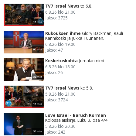
TV7 Israel News
to 6.8.
6.8.26 klo 21.00
Jakso: 3725
15 min
Rukouksen ihme
Glory Backman, Rauli
Kannikoski ja Jukka Tuunanen.
6.8.26 klo 19.00
Jakso: 47
90 min
Kosketuskohta
Jumalan nimi
6.8.26 klo 18.00
Jakso: 26
30 min
TV7 Israel News
ke 5.8.
5.8.26 klo 21.00
Jakso: 3724
15 min
Love Israel - Baruch Korman
Kolossalaiskirje. Luku 3, osa 4/4
5.8.26 klo 20.30
Jakso: 242
30 min