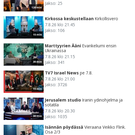
Jakso: 25
120 min
Kirkossa keskustellaan
Kirkollisvero
7.8.26 klo 21.45
Jakso: 106
15 min
Marttyyrien Ääni
Evankeliumi ensin
Ukrainassa
7.8.26 klo 21.15
Jakso: 341
30 min
TV7 Israel News
pe 7.8.
7.8.26 klo 21.00
Jakso: 3726
15 min
Jerusalem studio
Iranin ydinohjelma ja
sotatila
7.8.26 klo 20.30
Jakso: 1035
30 min
Isännän pöydässä
Vieraana Veikko Flink.
Osa 2/3