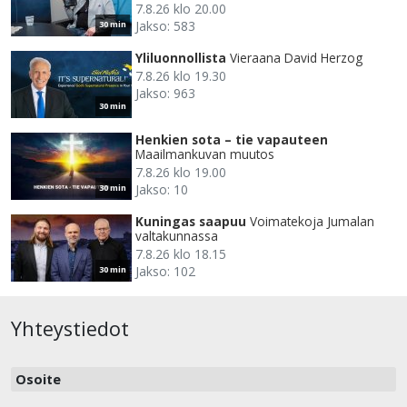
7.8.26 klo 20.00
Jakso: 583
30 min
Yliluonnollista
Vieraana David Herzog
7.8.26 klo 19.30
Jakso: 963
30 min
Henkien sota – tie vapauteen
Maailmankuvan muutos
7.8.26 klo 19.00
Jakso: 10
30 min
Kuningas saapuu
Voimatekoja Jumalan
valtakunnassa
7.8.26 klo 18.15
Jakso: 102
30 min
Yhteystiedot
Osoite