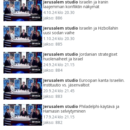
Jerusalem studio
Israelin ja Iranin
laajemman konfliktin näkymät
4.10.24 klo 20.30
Jakso: 886
30 min
Jerusalem studio
Israelin ja Hizbollahin
uusi sodan vaihe
1.10.24 klo 20.30
Jakso: 885
30 min
Jerusalem studio
Jordanian strategiset
huolenaiheet ja Israel
24.9.24 klo 21.15
Jakso: 884
30 min
Jerusalem studio
Euroopan kanta Israeliin.
Instituutio vs. jäsenvaltiot
20.9.24 klo 21.45
Jakso: 883
30 min
Jerusalem studio
Philadelphi-käytävä ja
Hamasin selviytyminen
17.9.24 klo 21.15
Jakso: 882
30 min