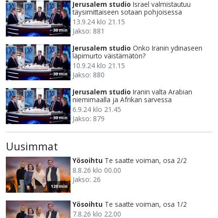
Jerusalem studio
Israel valmistautuu
täysimittaiseen sotaan pohjoisessa
13.9.24 klo 21.15
Jakso: 881
30 min
Jerusalem studio
Onko Iranin ydinaseen
läpimurto väistämätön?
10.9.24 klo 21.15
Jakso: 880
30 min
Jerusalem studio
Iranin valta Arabian
niemimaalla ja Afrikan sarvessa
6.9.24 klo 21.45
Jakso: 879
30 min
Uusimmat
Yösoihtu
Te saatte voiman, osa 2/2
8.8.26 klo 00.00
Jakso: 26
120 min
Yösoihtu
Te saatte voiman, osa 1/2
7.8.26 klo 22.00