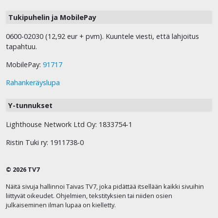
Tukipuhelin ja MobilePay
0600-02030 (12,92 eur + pvm). Kuuntele viesti, että lahjoitus
tapahtuu.
MobilePay:
91717
Rahankeräyslupa
Y-tunnukset
Lighthouse Network Ltd Oy: 1833754-1
Ristin Tuki ry: 1911738-0
© 2026 TV7
Näitä sivuja hallinnoi Taivas TV7, joka pidättää itsellään kaikki sivuihin
liittyvät oikeudet. Ohjelmien, tekstityksien tai niiden osien
julkaiseminen ilman lupaa on kielletty.