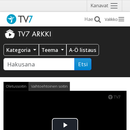
Näytä
Kanavat
valikko
Valikko
Kategoria
Teema
A-Ö listaus
Etsi
Oletussoitin
Vaihtoehtoinen soitin