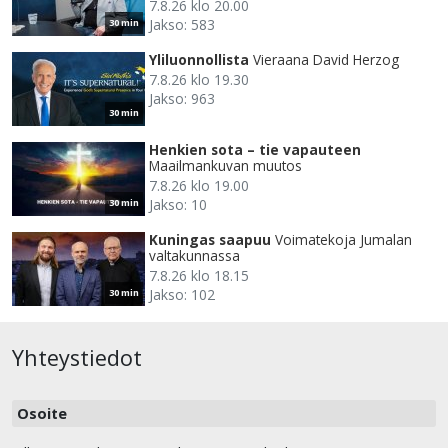
7.8.26 klo 20.00
Jakso: 583
30 min
Yliluonnollista
Vieraana David Herzog
7.8.26 klo 19.30
Jakso: 963
30 min
Henkien sota – tie vapauteen
Maailmankuvan muutos
7.8.26 klo 19.00
Jakso: 10
30 min
Kuningas saapuu
Voimatekoja Jumalan
valtakunnassa
7.8.26 klo 18.15
Jakso: 102
30 min
Yhteystiedot
Osoite