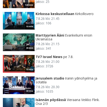
Jakso: 25
120 min
Kirkossa keskustellaan
Kirkollisvero
7.8.26 klo 21.45
Jakso: 106
15 min
Marttyyrien Ääni
Evankeliumi ensin
Ukrainassa
7.8.26 klo 21.15
Jakso: 341
30 min
TV7 Israel News
pe 7.8.
7.8.26 klo 21.00
Jakso: 3726
15 min
Jerusalem studio
Iranin ydinohjelma ja
sotatila
7.8.26 klo 20.30
Jakso: 1035
30 min
Isännän pöydässä
Vieraana Veikko Flink.
Osa 2/3