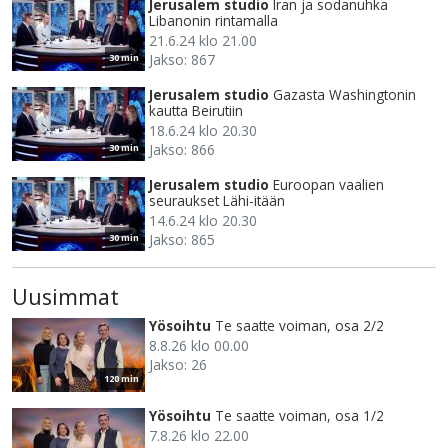
Jerusalem studio
Iran ja sodanuhka
Libanonin rintamalla
21.6.24 klo 21.00
Jakso: 867
30 min
Jerusalem studio
Gazasta Washingtonin
kautta Beirutiin
18.6.24 klo 20.30
Jakso: 866
30 min
Jerusalem studio
Euroopan vaalien
seuraukset Lähi-itään
14.6.24 klo 20.30
Jakso: 865
30 min
Uusimmat
Yösoihtu
Te saatte voiman, osa 2/2
8.8.26 klo 00.00
Jakso: 26
120 min
Yösoihtu
Te saatte voiman, osa 1/2
7.8.26 klo 22.00