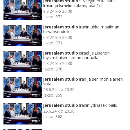
Jerusalem studio
Strateginen katsaus
Iranin ja Israelin sotaan, osa 1/2
9.8.24 klo 20.30
Jakso: 872
30 min
Jerusalem studio
Iranin uhka maailman
turvallisuudelle
6.8.24 klo 20.30
Jakso: 871
30 min
Jerusalem studio
Israel ja Libanon
täysimittaisen sodan partaalla
2.8.24 klo 20.30
Jakso: 870
30 min
Jerusalem studio
Iran ja sen monialainen
sota
28.6.24 klo 20.30
Jakso: 869
30 min
Jerusalem studio
Iranin ydinasekilpailu
25.6.24 klo 20.30
Jakso: 868
30 min