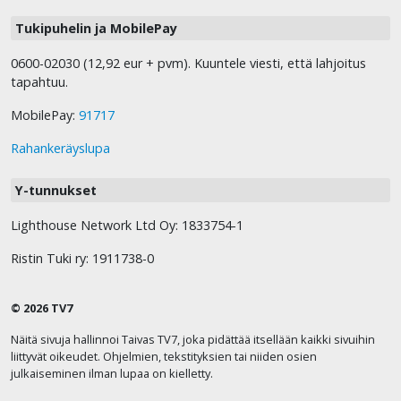
Tukipuhelin ja MobilePay
0600-02030 (12,92 eur + pvm). Kuuntele viesti, että lahjoitus
tapahtuu.
MobilePay:
91717
Rahankeräyslupa
Y-tunnukset
Lighthouse Network Ltd Oy: 1833754-1
Ristin Tuki ry: 1911738-0
© 2026 TV7
Näitä sivuja hallinnoi Taivas TV7, joka pidättää itsellään kaikki sivuihin
liittyvät oikeudet. Ohjelmien, tekstityksien tai niiden osien
julkaiseminen ilman lupaa on kielletty.