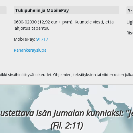
Tukipuhelin ja MobilePay
Y-
0600-02030 (12,92 eur + pvm). Kuuntele viesti, että
Lig
lahjoitus tapahtuu.
Ris
MobilePay:
91717
Rahankeräyslupa
kaikki sivuihin liittyvät oikeudet. Ohjelmien, tekstityksien tai niiden osien jul
ustettava Isän Jumalan kunniaksi: "J
(Fil. 2:11)