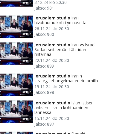
3.12.24 klo 20.30
30 min
Jakso: 901
Jerusalem studio
Iran
hivuttautuu kohti ydinasetta
26.11.24 klo 20.30
Jakso: 900
30 min
Jerusalem studio
Iran vs Israel.
Sodan seitsemän Lähi-idän
rintamaa
22.11.24 klo 20.30
30 min
Jakso: 899
Jerusalem studio
Iranin
strategiset ongelmat eri rintamilla
19.11.24 klo 20.30
Jakso: 898
30 min
Jerusalem studio
Islamistisen
antisemitismin kohtaaminen
lännessä
15.11.24 klo 20.30
30 min
Jakso: 897
Jerusalem studio
Donald