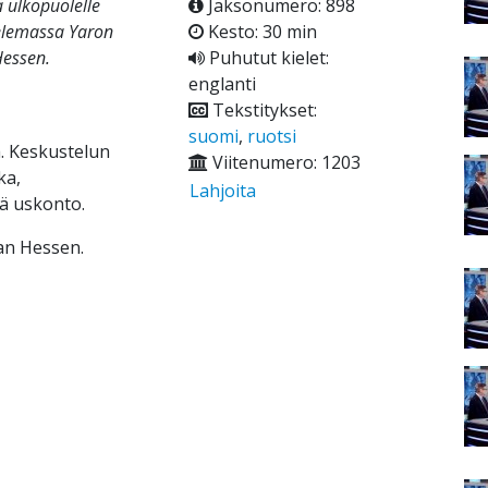
ä ulkopuolelle
Jaksonumero: 898
elemassa Yaron
Kesto: 30 min
Hessen.
Puhutut kielet:
englanti
Tekstitykset:
suomi
,
ruotsi
. Keskustelun
Viitenumero: 1203
ka,
Lahjoita
kä uskonto.
an Hessen.