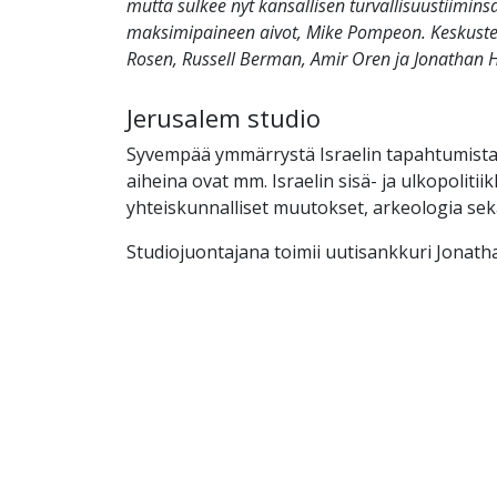
mutta sulkee nyt kansallisen turvallisuustiimins
maksimipaineen aivot, Mike Pompeon. Keskust
Rosen, Russell Berman, Amir Oren ja Jonathan 
Jerusalem studio
Syvempää ymmärrystä Israelin tapahtumista
aiheina ovat mm. Israelin sisä- ja ulkopolitiik
yhteiskunnalliset muutokset, arkeologia se
Studiojuontajana toimii uutisankkuri Jonath