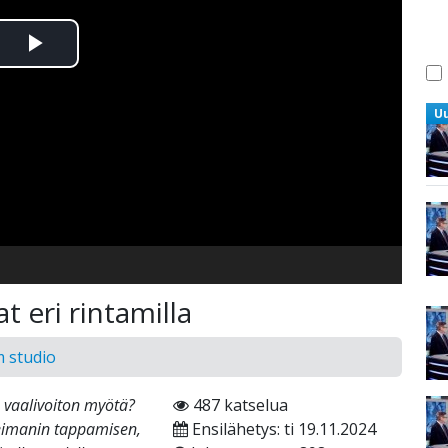
Toista
Video
U
t eri rintamilla
m studio
 vaalivoiton myötä?
487 katselua
eimanin tappamisen,
Ensilähetys: ti 19.11.2024