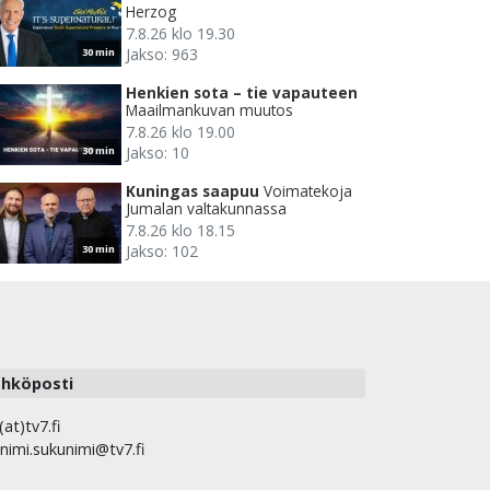
Herzog
7.8.26 klo 19.30
Jakso: 963
30 min
Henkien sota – tie vapauteen
Maailmankuvan muutos
7.8.26 klo 19.00
Jakso: 10
30 min
Kuningas saapuu
Voimatekoja
Jumalan valtakunnassa
7.8.26 klo 18.15
Jakso: 102
30 min
hköposti
(at)tv7.fi
nimi.sukunimi@tv7.fi