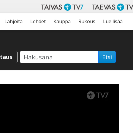
Lahjoita
Lehdet
Kauppa
Rukous
Lue lisää
staus
Etsi