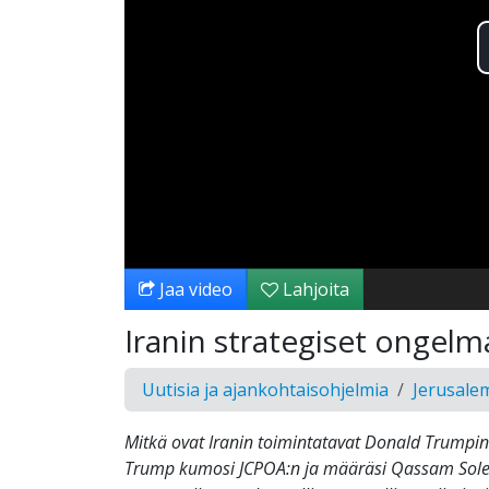
Jaa video
Lahjoita
Iranin strategiset ongelma
Uutisia ja ajankohtaisohjelmia
Jerusale
Mitkä ovat Iranin toimintatavat Donald Trumpin
Trump kumosi JCPOA:n ja määräsi Qassam Sol