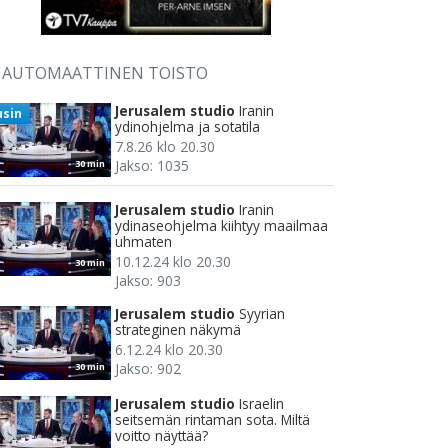
AUTOMAATTINEN TOISTO
Jerusalem studio
Iranin
usin
ydinohjelma ja sotatila
7.8.26 klo 20.30
Jakso: 1035
30 min
Jerusalem studio
Iranin
ydinaseohjelma kiihtyy maailmaa
uhmaten
10.12.24 klo 20.30
30 min
Jakso: 903
Jerusalem studio
Syyrian
strateginen näkymä
6.12.24 klo 20.30
Jakso: 902
30 min
Jerusalem studio
Israelin
seitsemän rintaman sota. Miltä
voitto näyttää?