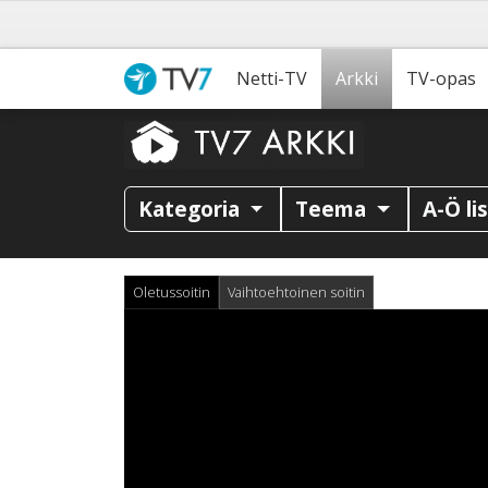
Netti-TV
Arkki
TV-opas
Kategoria
Teema
A-Ö li
Oletussoitin
Vaihtoehtoinen soitin