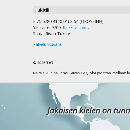
Tukitili
FI75 5780 4120 0163 54 (OKOYFIHH).
Yleisviite: 9700.
Kaikki viitteet
.
Saaja: Ristin Tuki ry
Palvelunkuvaus
© 2026 TV7
Näitä sivuja hallinnoi Taivas TV7, joka pidättää itsellään 
Jokaisen kielen on tunn