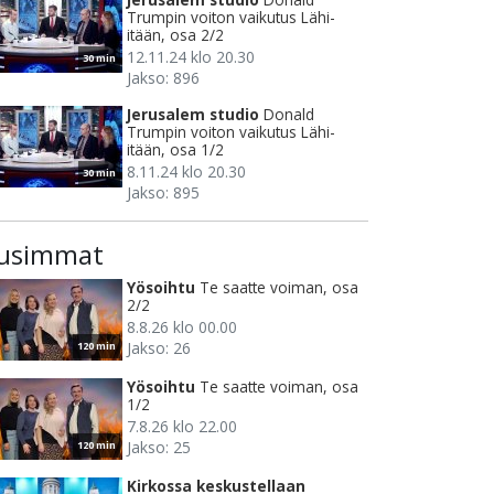
Trumpin voiton vaikutus Lähi-
itään, osa 2/2
12.11.24 klo 20.30
30 min
Jakso: 896
Jerusalem studio
Donald
Trumpin voiton vaikutus Lähi-
itään, osa 1/2
8.11.24 klo 20.30
30 min
Jakso: 895
usimmat
Yösoihtu
Te saatte voiman, osa
2/2
8.8.26 klo 00.00
Jakso: 26
120 min
Yösoihtu
Te saatte voiman, osa
1/2
7.8.26 klo 22.00
Jakso: 25
120 min
Kirkossa keskustellaan