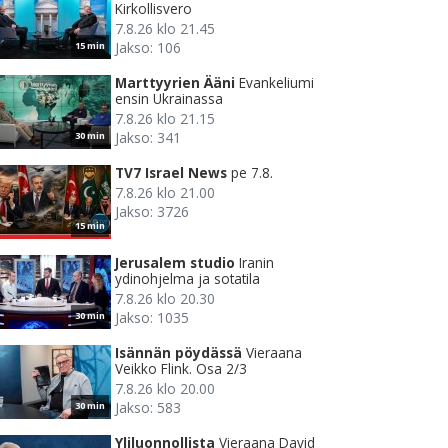
Kirkollisvero
7.8.26 klo 21.45
Jakso: 106
15 min
Marttyyrien Ääni
Evankeliumi
ensin Ukrainassa
7.8.26 klo 21.15
Jakso: 341
30 min
TV7 Israel News
pe 7.8.
7.8.26 klo 21.00
Jakso: 3726
15 min
Jerusalem studio
Iranin
ydinohjelma ja sotatila
7.8.26 klo 20.30
Jakso: 1035
30 min
Isännän pöydässä
Vieraana
Veikko Flink. Osa 2/3
7.8.26 klo 20.00
Jakso: 583
30 min
Yliluonnollista
Vieraana David