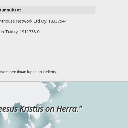
tunnukset
hthouse Network Ltd Oy: 1833754-1
tin Tuki ry: 1911738-0
kaiseminen ilman lupaa on kielletty.
eesus Kristus on Herra."