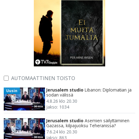
AUTOMAATTINEN TOISTO
Jerusalem studio
Libanon: Diplomatian ja
Uusin
sodan välissä
4.8.26 klo 20.30
Jakso: 1034
30 min
Jerusalem studio
Asemien säilyttäminen
Gazassa, kilpajuoksu Teheranissa?
7.6.24 klo 20.30
Jakso: 863
30 min