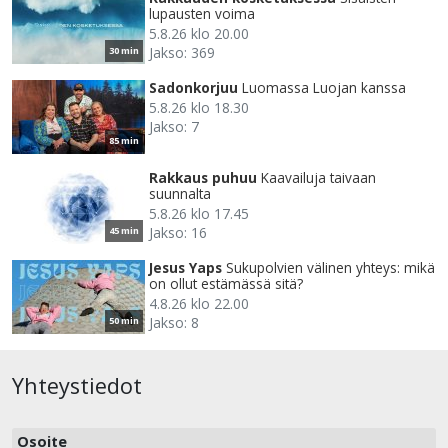
lupausten voima
5.8.26 klo 20.00
Jakso: 369
30 min
Sadonkorjuu
Luomassa Luojan kanssa
5.8.26 klo 18.30
Jakso: 7
85 min
Rakkaus puhuu
Kaavailuja taivaan
suunnalta
5.8.26 klo 17.45
Jakso: 16
45 min
Jesus Yaps
Sukupolvien välinen yhteys: mikä
on ollut estämässä sitä?
4.8.26 klo 22.00
Jakso: 8
50 min
Yhteystiedot
Osoite