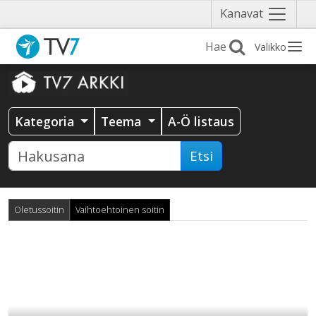
Näytä
Kanavat
valikko
Valikko
Kategoria
Teema
A-Ö listaus
Etsi
Oletussoitin
Vaihtoehtoinen soitin