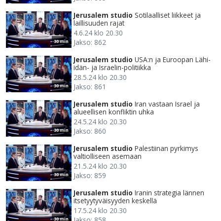
Jerusalem studio
Sotilaalliset liikkeet ja
laillisuuden rajat
4.6.24 klo 20.30
Jakso: 862
30 min
Jerusalem studio
USA:n ja Euroopan Lähi-
idän- ja Israelin-politiikka
28.5.24 klo 20.30
Jakso: 861
30 min
Jerusalem studio
Iran vastaan Israel ja
alueellisen konfliktin uhka
24.5.24 klo 20.30
Jakso: 860
30 min
Jerusalem studio
Palestiinan pyrkimys
valtiolliseen asemaan
21.5.24 klo 20.30
Jakso: 859
30 min
Jerusalem studio
Iranin strategia lännen
itsetyytyväisyyden keskellä
17.5.24 klo 20.30
Jakso: 858
30 min