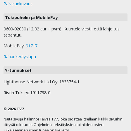
Palvelunkuvaus
Tukipuhelin ja MobilePay
0600-02030 (12,92 eur + pvm). Kuuntele viesti, että lahjoitus
tapahtuu.
MobilePay:
91717
Rahankeräyslupa
Y-tunnukset
Lighthouse Network Ltd Oy: 1833754-1
Ristin Tuki ry: 1911738-0
© 2026 TV7
Näitä sivuja hallinnoi Taivas TV7, joka pidättää itsellään kaikki sivuihin
liittyvät oikeudet. Ohjelmien, tekstityksien tai niiden osien
julkaiseminen ilman lupaa on kielletty.