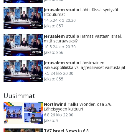
Jerusalem studio
Lähi-idässä syntyvät
liittoutumat
14.5.24 klo 20.30
Jakso: 857
30 min
Jerusalem studio
Hamas vastaan Israel,
mitä seuraavaksi?
10.5.24 klo 20.30
Jakso: 856
30 min
Jerusalem studio
Länsimainen
vakauspolitiikka vs. agressiiviset vastustajat
7.5.24 klo 20.30
Jakso: 855
30 min
Uusimmat
Northwind Talks
Wonder, osa 2/6.
Läheisyyden kulttuuri
6.8.26 klo 22.00
Jakso: 9
60 min
TV7 Israel News
to 6.8.