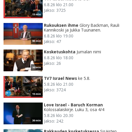
6.8.26 klo 21.00
Jakso: 3725
15 min
Rukouksen ihme
Glory Backman, Rauli
Kannikoski ja Jukka Tuunanen.
6.8.26 klo 19.00
Jakso: 47
90 min
Kosketuskohta
Jumalan nimi
6.8.26 klo 18.00
Jakso: 26
30 min
TV7 Israel News
ke 5.8.
5.8.26 klo 21.00
Jakso: 3724
15 min
Love Israel - Baruch Korman
Kolossalaiskirje. Luku 3, osa 4/4
5.8.26 klo 20.30
Jakso: 242
30 min
Rakkauden kosketuksessa
Sisäisten