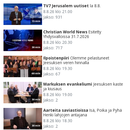
TV7 Jerusalem uutiset
la 8.8.
8.8.26 klo 21.00
Jakso: 931
15 min
Christian World News
Esitetty
Yhdysvalloissa 31.7.2026
8.8.26 klo 20.30
Jakso: 717
30 min
Ilpoistenpiiri
Olemme pelastuneet
Jeesuksen veren hinnalla
8.8.26 klo 19.30
Jakso: 67
60 min
Markuksen evankeliumi
Jeesuksen kaste
ja kiusaus
8.8.26 klo 19.00
Jakso: 2
30 min
Aarteita saviastioissa
Isä, Poika ja Pyhä
Henki lahjojen antajana
8.8.26 klo 18.30
Jakso: 2
30 min