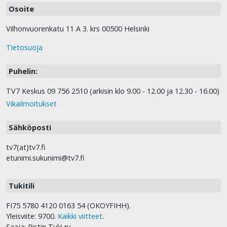
Osoite
Vilhonvuorenkatu 11 A 3. krs 00500 Helsinki
Tietosuoja
Puhelin:
TV7 Keskus 09 756 2510 (arkisin klo 9.00 - 12.00 ja 12.30 - 16.00)
Vikailmoitukset
Sähköposti
tv7(at)tv7.fi
etunimi.sukunimi@tv7.fi
Tukitili
FI75 5780 4120 0163 54 (OKOYFIHH).
Yleisviite: 9700.
Kaikki viitteet
.
Saaja: Ristin Tuki ry