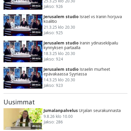
25.3.25 klo 20.30
Jakso: 926
30 min
Jerusalem studio
Israel vs Iranin horjuva
koalitio
21.3.25 klo 20.30
Jakso: 925
30 min
Jerusalem studio
Iranin ydinasekilpailu
kynnyksen partaalla
18.3.25 klo 20.30
Jakso: 924
30 min
Jerusalem studio
Israelin murheet
epävakaassa Syyriassa
14.3.25 klo 20.30
Jakso: 923
30 min
Uusimmat
Jumalanpalvelus
Urjalan seurakunnasta
9.8.26 klo 10.00
Jakso: 286
45 min