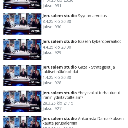
11.4.25 klo 20.30
Jakso: 931
30 min
Jerusalem studio
Syyrian arvoitus
8.4.25 klo 20.30
Jakso: 930
30 min
Jerusalem studio
Israelin kyberoperaatiot
4.4.25 klo 20.30
Jakso: 929
30 min
Jerusalem studio
Gaza - Strategiset ja
taktiset näkökohdat
1.4.25 klo 20.30
Jakso: 928
30 min
Jerusalem studio
Yhdysvallat turhautunut
Iranin ydintavoitteisiin?
28.3.25 klo 21.15
Jakso: 927
30 min
Jerusalem studio
Ankarasta Damaskoksen
kautta Jerusalemiin