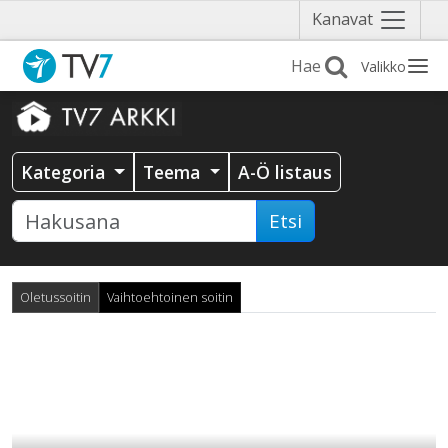
Näytä
Kanavat
valikko
Valikko
Kategoria
Teema
A-Ö listaus
Etsi
Oletussoitin
Vaihtoehtoinen soitin