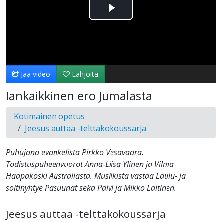
Toista
Video
Jaa video
Lahjoita
Iankaikkinen ero Jumalasta
Kotimainen opetus
Jeesus auttaa -telttakokoussarja
Puhujana evankelista Pirkko Vesavaara.
Todistuspuheenvuorot Anna-Liisa Ylinen ja Vilma
Haapakoski Australiasta. Musiikista vastaa Laulu- ja
soitinyhtye Pasuunat sekä Päivi ja Mikko Laitinen.
Jeesus auttaa -telttakokoussarja