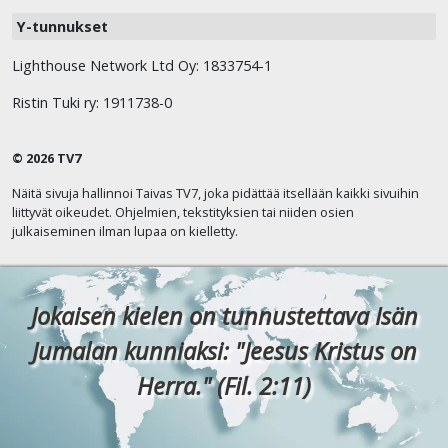
Y-tunnukset
Lighthouse Network Ltd Oy: 1833754-1
Ristin Tuki ry: 1911738-0
© 2026 TV7
Näitä sivuja hallinnoi Taivas TV7, joka pidättää itsellään kaikki sivuihin
liittyvät oikeudet. Ohjelmien, tekstityksien tai niiden osien
julkaiseminen ilman lupaa on kielletty.
Jokaisen kielen on tunnustettava Isän
Jumalan kunniaksi: "Jeesus Kristus on
Herra." (Fil. 2:11)