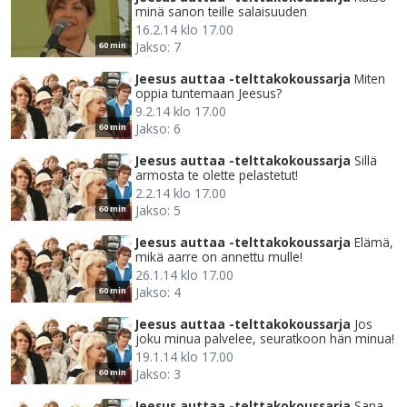
minä sanon teille salaisuuden
16.2.14 klo 17.00
Jakso: 7
60 min
Jeesus auttaa -telttakokoussarja
Miten
oppia tuntemaan Jeesus?
9.2.14 klo 17.00
Jakso: 6
60 min
Jeesus auttaa -telttakokoussarja
Sillä
armosta te olette pelastetut!
2.2.14 klo 17.00
Jakso: 5
60 min
Jeesus auttaa -telttakokoussarja
Elämä,
mikä aarre on annettu mulle!
26.1.14 klo 17.00
Jakso: 4
60 min
Jeesus auttaa -telttakokoussarja
Jos
joku minua palvelee, seuratkoon hän minua!
19.1.14 klo 17.00
Jakso: 3
60 min
Jeesus auttaa -telttakokoussarja
Sana