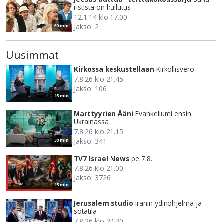
rististä on hullutus
12.1.14 klo 17.00
Jakso: 2
60 min
Uusimmat
Kirkossa keskustellaan
Kirkollisvero
7.8.26 klo 21.45
Jakso: 106
15 min
Marttyyrien Ääni
Evankeliumi ensin
Ukrainassa
7.8.26 klo 21.15
Jakso: 341
30 min
TV7 Israel News
pe 7.8.
7.8.26 klo 21.00
Jakso: 3726
15 min
Jerusalem studio
Iranin ydinohjelma ja
sotatila
7.8.26 klo 20.30