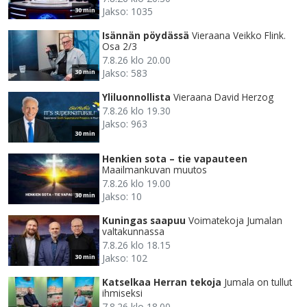
Jakso: 1035
30 min
Isännän pöydässä
Vieraana Veikko Flink.
Osa 2/3
7.8.26 klo 20.00
Jakso: 583
30 min
Yliluonnollista
Vieraana David Herzog
7.8.26 klo 19.30
Jakso: 963
30 min
Henkien sota – tie vapauteen
Maailmankuvan muutos
7.8.26 klo 19.00
Jakso: 10
30 min
Kuningas saapuu
Voimatekoja Jumalan
valtakunnassa
7.8.26 klo 18.15
Jakso: 102
30 min
Katselkaa Herran tekoja
Jumala on tullut
ihmiseksi
7.8.26 klo 18.00