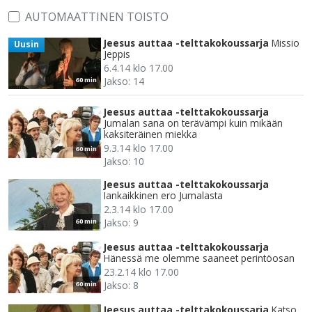
AUTOMAATTINEN TOISTO
Jeesus auttaa -telttakokoussarja
Missio
Uusin
Jeppis
6.4.14 klo 17.00
Jakso: 14
60 min
Jeesus auttaa -telttakokoussarja
Jumalan sana on terävämpi kuin mikään
kaksiteräinen miekka
9.3.14 klo 17.00
60 min
Jakso: 10
Jeesus auttaa -telttakokoussarja
Iankaikkinen ero Jumalasta
2.3.14 klo 17.00
Jakso: 9
60 min
Jeesus auttaa -telttakokoussarja
Hänessä me olemme saaneet perintöosan
23.2.14 klo 17.00
Jakso: 8
60 min
Jeesus auttaa -telttakokoussarja
Katso