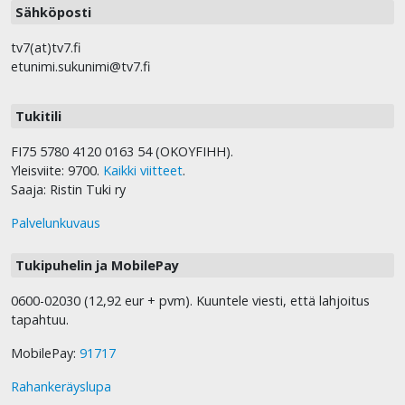
Sähköposti
tv7(at)tv7.fi
etunimi.sukunimi@tv7.fi
Tukitili
FI75 5780 4120 0163 54 (OKOYFIHH).
Yleisviite: 9700.
Kaikki viitteet
.
Saaja: Ristin Tuki ry
Palvelunkuvaus
Tukipuhelin ja MobilePay
0600-02030 (12,92 eur + pvm). Kuuntele viesti, että lahjoitus
tapahtuu.
MobilePay:
91717
Rahankeräyslupa