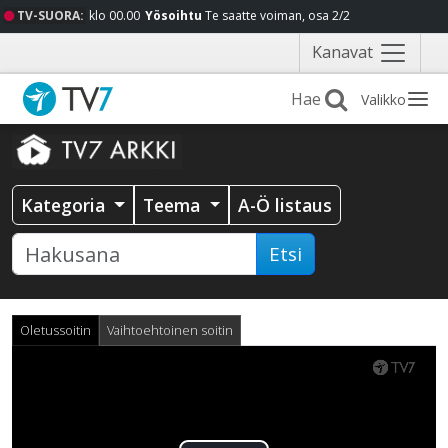
TV-SUORA:
klo 00.00
Yösoihtu
Te saatte voiman, osa 2/2
Näytä
Kanavat
valikko
Valikko
Kategoria
Teema
A-Ö listaus
Etsi
Oletussoitin
Vaihtoehtoinen soitin