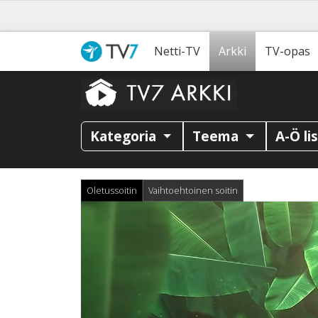
Netti-TV
Arkki
TV-opas
Kategoria
Teema
A-Ö li
Oletussoitin
Vaihtoehtoinen soitin