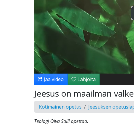
Jaa video
Lahjoita
Jeesus on maailman valk
Kotimainen opetus
Jeesuksen opetusla
Teologi Oiva Salli opettaa.