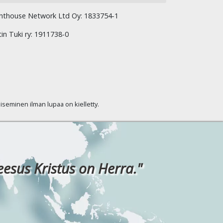
hthouse Network Ltd Oy: 1833754-1
tin Tuki ry: 1911738-0
kaiseminen ilman lupaa on kielletty.
eesus Kristus on Herra."