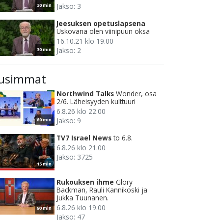
Jakso: 3
30 min
Jeesuksen opetuslapsena
Uskovana olen viinipuun oksa
16.10.21 klo 19.00
Jakso: 2
30 min
usimmat
Northwind Talks
Wonder, osa
2/6. Läheisyyden kulttuuri
6.8.26 klo 22.00
Jakso: 9
60 min
TV7 Israel News
to 6.8.
6.8.26 klo 21.00
Jakso: 3725
15 min
Rukouksen ihme
Glory
Backman, Rauli Kannikoski ja
Jukka Tuunanen.
6.8.26 klo 19.00
90 min
Jakso: 47