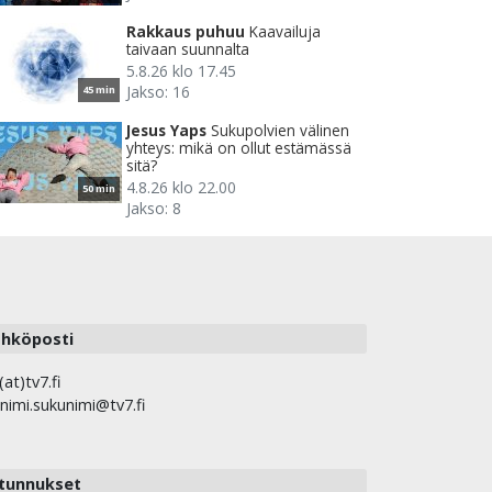
Rakkaus puhuu
Kaavailuja
taivaan suunnalta
5.8.26 klo 17.45
Jakso: 16
45 min
Jesus Yaps
Sukupolvien välinen
yhteys: mikä on ollut estämässä
sitä?
4.8.26 klo 22.00
50 min
Jakso: 8
hköposti
(at)tv7.fi
nimi.sukunimi@tv7.fi
tunnukset