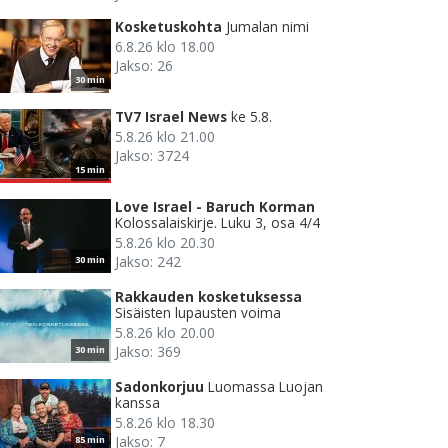
Kosketuskohta
Jumalan nimi
6.8.26 klo 18.00
Jakso: 26
30 min
TV7 Israel News
ke 5.8.
5.8.26 klo 21.00
Jakso: 3724
15 min
Love Israel - Baruch Korman
Kolossalaiskirje. Luku 3, osa 4/4
5.8.26 klo 20.30
Jakso: 242
30 min
Rakkauden kosketuksessa
Sisäisten lupausten voima
5.8.26 klo 20.00
Jakso: 369
30 min
Sadonkorjuu
Luomassa Luojan
kanssa
5.8.26 klo 18.30
Jakso: 7
85 min