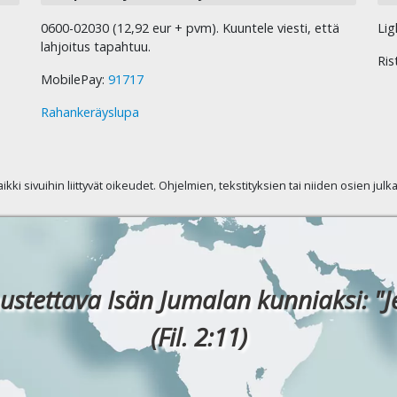
0600-02030 (12,92 eur + pvm). Kuuntele viesti, että
Lig
lahjoitus tapahtuu.
Ris
MobilePay:
91717
Rahankeräyslupa
kaikki sivuihin liittyvät oikeudet. Ohjelmien, tekstityksien tai niiden osien jul
ustettava Isän Jumalan kunniaksi: "J
(Fil. 2:11)