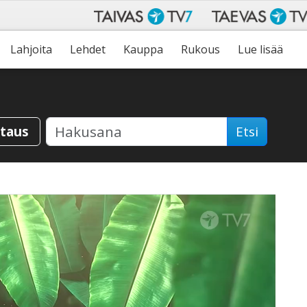
Lahjoita
Lehdet
Kauppa
Rukous
Lue lisää
staus
Etsi