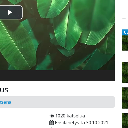
Toista
Video
U
eus
psena
1020 katselua
Ensilähetys: la 30.10.2021