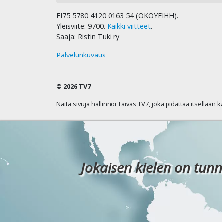
FI75 5780 4120 0163 54 (OKOYFIHH).
Yleisviite: 9700.
Kaikki viitteet
.
Saaja: Ristin Tuki ry
Palvelunkuvaus
© 2026 TV7
Näitä sivuja hallinnoi Taivas TV7, joka pidättää itsellään 
Jokaisen kielen on tunn