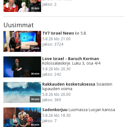
Jakso: 2
30 min
Uusimmat
TV7 Israel News
ke 5.8.
5.8.26 klo 21.00
Jakso: 3724
15 min
Love Israel - Baruch Korman
Kolossalaiskirje. Luku 3, osa 4/4
5.8.26 klo 20.30
Jakso: 242
30 min
Rakkauden kosketuksessa
Sisäisten
lupausten voima
5.8.26 klo 20.00
Jakso: 369
30 min
Sadonkorjuu
Luomassa Luojan kanssa
5.8.26 klo 18.30
Jakso: 7
85 min