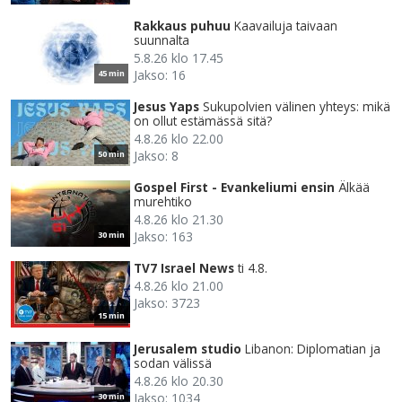
Rakkaus puhuu
Kaavailuja taivaan
suunnalta
5.8.26 klo 17.45
Jakso: 16
45 min
Jesus Yaps
Sukupolvien välinen yhteys: mikä
on ollut estämässä sitä?
4.8.26 klo 22.00
Jakso: 8
50 min
Gospel First - Evankeliumi ensin
Älkää
murehtiko
4.8.26 klo 21.30
Jakso: 163
30 min
TV7 Israel News
ti 4.8.
4.8.26 klo 21.00
Jakso: 3723
15 min
Jerusalem studio
Libanon: Diplomatian ja
sodan välissä
4.8.26 klo 20.30
Jakso: 1034
30 min