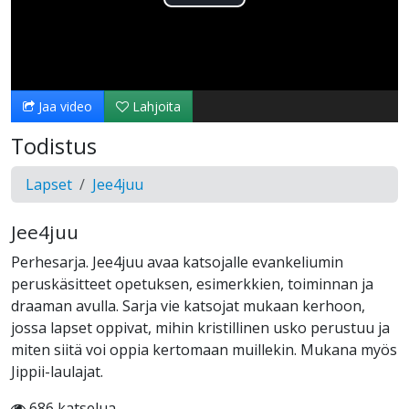
Toista
Video
Jaa video
Lahjoita
Todistus
Lapset
Jee4juu
Jee4juu
Perhesarja. Jee4juu avaa katsojalle evankeliumin
peruskäsitteet opetuksen, esimerkkien, toiminnan ja
draaman avulla. Sarja vie katsojat mukaan kerhoon,
jossa lapset oppivat, mihin kristillinen usko perustuu ja
miten siitä voi oppia kertomaan muillekin. Mukana myös
Jippii-laulajat.
686 katselua