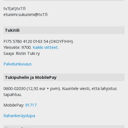
tv7(at)tv7.fi
etunimi.sukunimi@tv7.fi
Tukitili
FI75 5780 4120 0163 54 (OKOYFIHH).
Yleisviite: 9700.
Kaikki viitteet
.
Saaja: Ristin Tuki ry
Palvelunkuvaus
Tukipuhelin ja MobilePay
0600-02030 (12,92 eur + pvm). Kuuntele viesti, että lahjoitus
tapahtuu.
MobilePay:
91717
Rahankeräyslupa