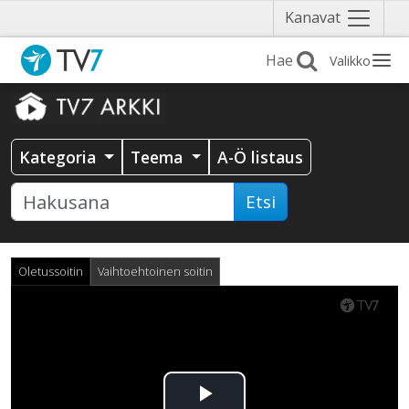
Näytä
Kanavat
valikko
Valikko
Kategoria
Teema
A-Ö listaus
Etsi
Oletussoitin
Vaihtoehtoinen soitin