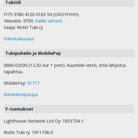
Tukitili
FI75 5780 4120 0163 54 (OKOYFIHH).
Yleisviite: 9700.
Kaikki viitteet
.
Saaja: Ristin Tuki ry
Palvelunkuvaus
Tukipuhelin ja MobilePay
0600-02030 (12,92 eur + pvm). Kuuntele viesti, että lahjoitus
tapahtuu.
MobilePay:
91717
Rahankeräyslupa
Y-tunnukset
Lighthouse Network Ltd Oy: 1833754-1
Ristin Tuki ry: 1911738-0