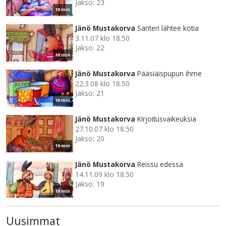
Jakso: 23
10 min
Jänö Mustakorva
Santeri lähtee kotia
3.11.07 klo 18.50
Jakso: 22
10 min
Jänö Mustakorva
Pääsiäispupun ihme
22.3.08 klo 18.50
Jakso: 21
10 min
Jänö Mustakorva
Kirjoitusvaikeuksia
27.10.07 klo 18.50
Jakso: 20
10 min
Jänö Mustakorva
Reissu edessä
14.11.09 klo 18.50
Jakso: 19
10 min
Uusimmat