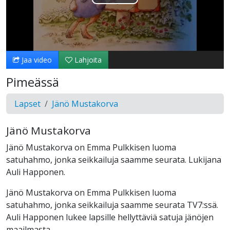
Toista
Video
Jaa video
Lahjoita
Pimeässä
Lapset
Jänö Mustakorva
Jänö Mustakorva
Jänö Mustakorva on Emma Pulkkisen luoma
satuhahmo, jonka seikkailuja saamme seurata. Lukijana
Auli Happonen.
Jänö Mustakorva on Emma Pulkkisen luoma
satuhahmo, jonka seikkailuja saamme seurata TV7:ssä.
Auli Happonen lukee lapsille hellyttäviä satuja jänöjen
maailmasta.