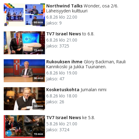
Northwind Talks
Wonder, osa 2/6.
Läheisyyden kulttuuri
6.8.26 klo 22.00
Jakso: 9
60 min
TV7 Israel News
to 6.8.
6.8.26 klo 21.00
Jakso: 3725
15 min
Rukouksen ihme
Glory Backman, Rauli
Kannikoski ja Jukka Tuunanen.
6.8.26 klo 19.00
Jakso: 47
90 min
Kosketuskohta
Jumalan nimi
6.8.26 klo 18.00
Jakso: 26
30 min
TV7 Israel News
ke 5.8.
5.8.26 klo 21.00
Jakso: 3724
15 min