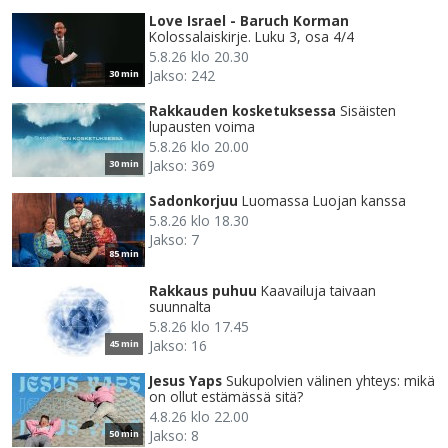
Love Israel - Baruch Korman
Kolossalaiskirje. Luku 3, osa 4/4
5.8.26 klo 20.30
Jakso: 242
30 min
Rakkauden kosketuksessa
Sisäisten
lupausten voima
5.8.26 klo 20.00
Jakso: 369
30 min
Sadonkorjuu
Luomassa Luojan kanssa
5.8.26 klo 18.30
Jakso: 7
85 min
Rakkaus puhuu
Kaavailuja taivaan
suunnalta
5.8.26 klo 17.45
Jakso: 16
45 min
Jesus Yaps
Sukupolvien välinen yhteys: mikä
on ollut estämässä sitä?
4.8.26 klo 22.00
Jakso: 8
50 min