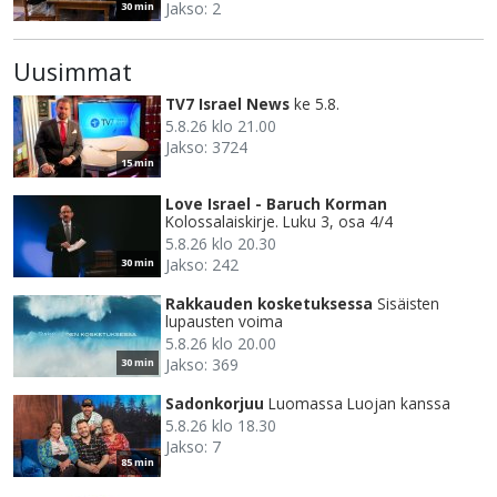
Jakso: 2
30 min
Uusimmat
TV7 Israel News
ke 5.8.
5.8.26 klo 21.00
Jakso: 3724
15 min
Love Israel - Baruch Korman
Kolossalaiskirje. Luku 3, osa 4/4
5.8.26 klo 20.30
Jakso: 242
30 min
Rakkauden kosketuksessa
Sisäisten
lupausten voima
5.8.26 klo 20.00
Jakso: 369
30 min
Sadonkorjuu
Luomassa Luojan kanssa
5.8.26 klo 18.30
Jakso: 7
85 min