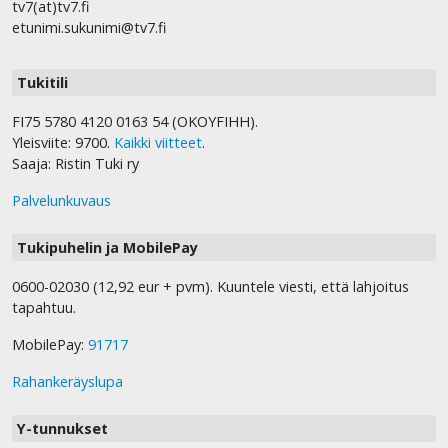
tv7(at)tv7.fi
etunimi.sukunimi@tv7.fi
Tukitili
FI75 5780 4120 0163 54 (OKOYFIHH).
Yleisviite: 9700.
Kaikki viitteet
.
Saaja: Ristin Tuki ry
Palvelunkuvaus
Tukipuhelin ja MobilePay
0600-02030 (12,92 eur + pvm). Kuuntele viesti, että lahjoitus
tapahtuu.
MobilePay:
91717
Rahankeräyslupa
Y-tunnukset