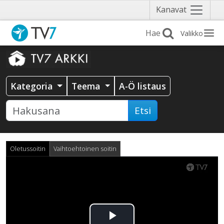
Näytä
Kanavat
valikko
Valikko
Kategoria
Teema
A-Ö listaus
Etsi
Oletussoitin
Vaihtoehtoinen soitin