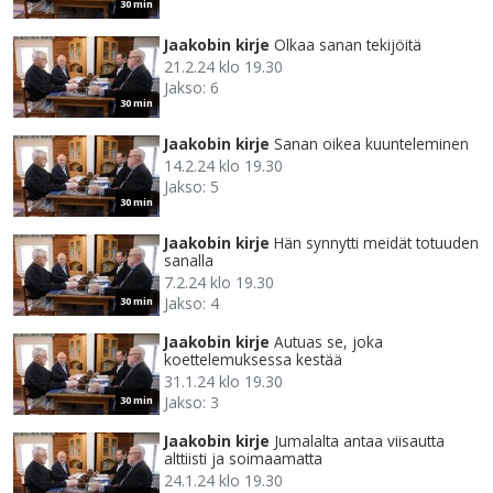
30 min
Jaakobin kirje
Olkaa sanan tekijöitä
21.2.24 klo 19.30
Jakso: 6
30 min
Jaakobin kirje
Sanan oikea kuunteleminen
14.2.24 klo 19.30
Jakso: 5
30 min
Jaakobin kirje
Hän synnytti meidät totuuden
sanalla
7.2.24 klo 19.30
Jakso: 4
30 min
Jaakobin kirje
Autuas se, joka
koettelemuksessa kestää
31.1.24 klo 19.30
Jakso: 3
30 min
Jaakobin kirje
Jumalalta antaa viisautta
alttiisti ja soimaamatta
24.1.24 klo 19.30