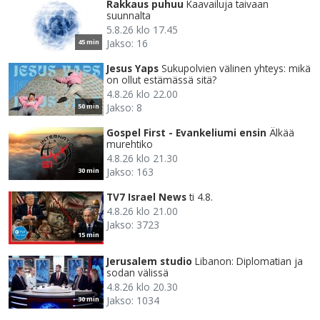
Rakkaus puhuu
Kaavailuja taivaan
suunnalta
5.8.26 klo 17.45
Jakso: 16
45 min
Jesus Yaps
Sukupolvien välinen yhteys: mikä
on ollut estämässä sitä?
4.8.26 klo 22.00
Jakso: 8
50 min
Gospel First - Evankeliumi ensin
Älkää
murehtiko
4.8.26 klo 21.30
Jakso: 163
30 min
TV7 Israel News
ti 4.8.
4.8.26 klo 21.00
Jakso: 3723
15 min
Jerusalem studio
Libanon: Diplomatian ja
sodan välissä
4.8.26 klo 20.30
Jakso: 1034
30 min