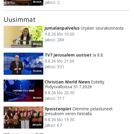
Jakso: 2
30 min
Uusimmat
Jumalanpalvelus
Urjalan seurakunnasta
9.8.26 klo 10.00
Jakso: 286
45 min
TV7 Jerusalem uutiset
la 8.8.
8.8.26 klo 21.00
Jakso: 931
15 min
Christian World News
Esitetty
Yhdysvalloissa 31.7.2026
8.8.26 klo 20.30
Jakso: 717
30 min
Ilpoistenpiiri
Olemme pelastuneet
Jeesuksen veren hinnalla
8.8.26 klo 19.30
Jakso: 67
60 min