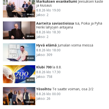
Markuksen evankeliumi
Jeesuksen kaste
ja kiusaus
8.8.26 klo 19.00
Jakso: 2
30 min
Aarteita saviastioissa
Isä, Poika ja Pyhä
Henki lahjojen antajana
8.8.26 klo 18.30
Jakso: 2
30 min
Hyvä elämä
Jumalan voima meissä
8.8.26 klo 18.00
Jakso: 309
30 min
Klubi 700
la 8.8.
8.8.26 klo 17.30
Jakso: 758
30 min
Yösoihtu
Te saatte voiman, osa 2/2
8.8.26 klo 00.00
Jakso: 26
120 min