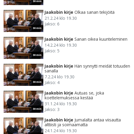
30 min
Jaakobin kirje
Olkaa sanan tekijöitä
21.2.24 klo 19.30
Jakso: 6
30 min
Jaakobin kirje
Sanan oikea kuunteleminen
14.2.24 klo 19.30
Jakso: 5
30 min
Jaakobin kirje
Hän synnytti meidät totuuden
sanalla
7.2.24 klo 19.30
Jakso: 4
30 min
Jaakobin kirje
Autuas se, joka
koettelemuksessa kestää
31.1.24 klo 19.30
Jakso: 3
30 min
Jaakobin kirje
Jumalalta antaa viisautta
alttiisti ja soimaamatta
24.1.24 klo 19.30