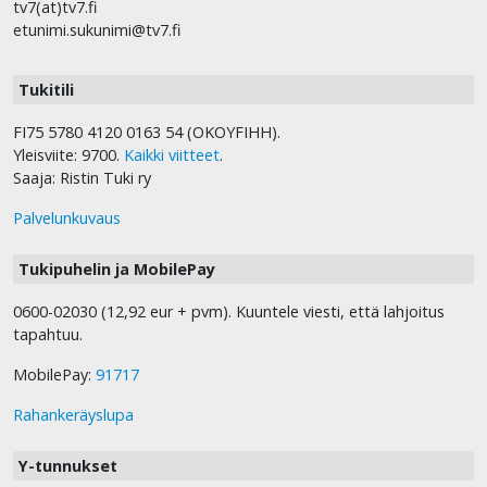
tv7(at)tv7.fi
etunimi.sukunimi@tv7.fi
Tukitili
FI75 5780 4120 0163 54 (OKOYFIHH).
Yleisviite: 9700.
Kaikki viitteet
.
Saaja: Ristin Tuki ry
Palvelunkuvaus
Tukipuhelin ja MobilePay
0600-02030 (12,92 eur + pvm). Kuuntele viesti, että lahjoitus
tapahtuu.
MobilePay:
91717
Rahankeräyslupa
Y-tunnukset