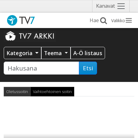
Näytä
Kanavat
valikko
Valikko
Kategoria
Teema
A-Ö listaus
Etsi
Oletussoitin
Vaihtoehtoinen soitin