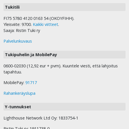
Tukitili
FI75 5780 4120 0163 54 (OKOYFIHH).
Yleisviite: 9700.
Kaikki viitteet
.
Saaja: Ristin Tuki ry
Palvelunkuvaus
Tukipuhelin ja MobilePay
0600-02030 (12,92 eur + pvm). Kuuntele viesti, että lahjoitus
tapahtuu.
MobilePay:
91717
Rahankeräyslupa
Y-tunnukset
Lighthouse Network Ltd Oy: 1833754-1
Ristin Tuki ry: 1911738-0