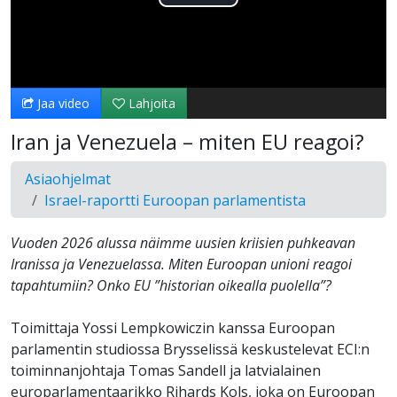
Toista
Video
Jaa video
Lahjoita
Iran ja Venezuela – miten EU reagoi?
Asiaohjelmat
Israel-raportti Euroopan parlamentista
Vuoden 2026 alussa näimme uusien kriisien puhkeavan
Iranissa ja Venezuelassa. Miten Euroopan unioni reagoi
tapahtumiin? Onko EU ”historian oikealla puolella”?
Toimittaja Yossi Lempkowiczin kanssa Euroopan
parlamentin studiossa Brysselissä keskustelevat ECI:n
toiminnanjohtaja Tomas Sandell ja latvialainen
europarlamentaarikko Rihards Kols, joka on Euroopan