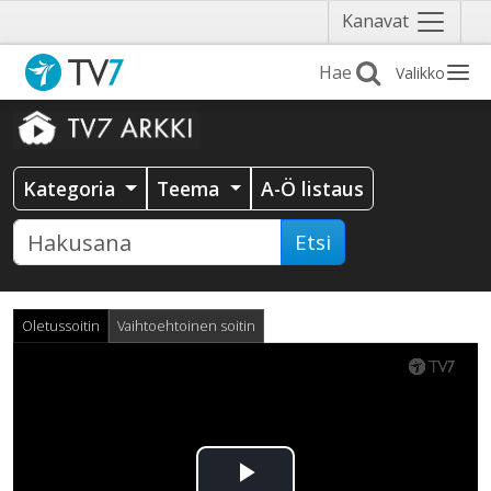
Näytä
Kanavat
valikko
Valikko
Kategoria
Teema
A-Ö listaus
Etsi
Oletussoitin
Vaihtoehtoinen soitin