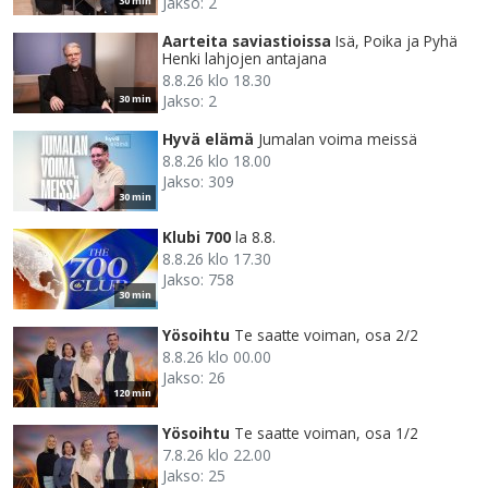
Jakso: 2
30 min
Aarteita saviastioissa
Isä, Poika ja Pyhä
Henki lahjojen antajana
8.8.26 klo 18.30
Jakso: 2
30 min
Hyvä elämä
Jumalan voima meissä
8.8.26 klo 18.00
Jakso: 309
30 min
Klubi 700
la 8.8.
8.8.26 klo 17.30
Jakso: 758
30 min
Yösoihtu
Te saatte voiman, osa 2/2
8.8.26 klo 00.00
Jakso: 26
120 min
Yösoihtu
Te saatte voiman, osa 1/2
7.8.26 klo 22.00
Jakso: 25