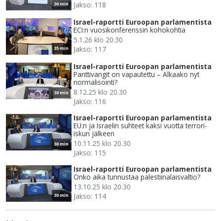
Jakso: 118
30 min
Israel-raportti Euroopan parlamentista
ECI:n vuosikonferenssin kohokohtia
5.1.26 klo 20.30
Jakso: 117
35 min
Israel-raportti Euroopan parlamentista
Panttivangit on vapautettu – Alkaako nyt
normalisointi?
8.12.25 klo 20.30
30 min
Jakso: 116
Israel-raportti Euroopan parlamentista
EU:n ja Israelin suhteet kaksi vuotta terrori-
iskun jälkeen
10.11.25 klo 20.30
30 min
Jakso: 115
Israel-raportti Euroopan parlamentista
Onko aika tunnustaa palestiinalaisvaltio?
13.10.25 klo 20.30
Jakso: 114
30 min