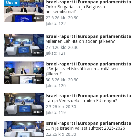
Israel-raportti Euroopan parlamentista
Uusin
Onko Bulgariassa ja Belgiassa
antisemitismiä?
22.6.26 klo 20.30
30 min
Jakso: 122
Israel-raportti Euroopan parlamentista
Millainen Lähi-itä on sodan jälkeen?
27.4.26 klo 20.30
Jakso: 121
30 min
Israel-raportti Euroopan parlamentista
USA ja Israel iskivät Iraniin – mitä sen
jälkeen?
30.3.26 klo 20.30
30 min
Jakso: 120
Israel-raportti Euroopan parlamentista
Iran ja Venezuela – miten EU reagoi?
2.3.26 klo 20.30
Jakso: 119
30 min
Israel-raportti Euroopan parlamentista
EU:n ja Israelin väliset suhteet 2025-2026
2.2.26 klo 20.30