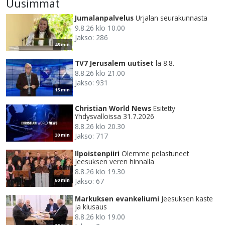
Uusimmat
Jumalanpalvelus
Urjalan seurakunnasta
9.8.26 klo 10.00
Jakso: 286
45 min
TV7 Jerusalem uutiset
la 8.8.
8.8.26 klo 21.00
Jakso: 931
15 min
Christian World News
Esitetty
Yhdysvalloissa 31.7.2026
8.8.26 klo 20.30
Jakso: 717
30 min
Ilpoistenpiiri
Olemme pelastuneet
Jeesuksen veren hinnalla
8.8.26 klo 19.30
Jakso: 67
60 min
Markuksen evankeliumi
Jeesuksen kaste
ja kiusaus
8.8.26 klo 19.00