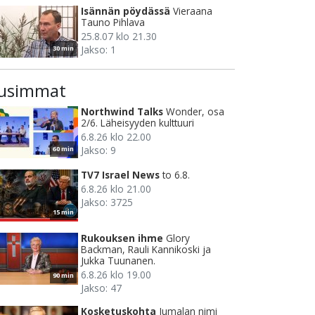
Isännän pöydässä
Vieraana
Tauno Pihlava
25.8.07 klo 21.30
Jakso: 1
30 min
usimmat
Northwind Talks
Wonder, osa
2/6. Läheisyyden kulttuuri
6.8.26 klo 22.00
Jakso: 9
60 min
TV7 Israel News
to 6.8.
6.8.26 klo 21.00
Jakso: 3725
15 min
Rukouksen ihme
Glory
Backman, Rauli Kannikoski ja
Jukka Tuunanen.
6.8.26 klo 19.00
90 min
Jakso: 47
Kosketuskohta
Jumalan nimi