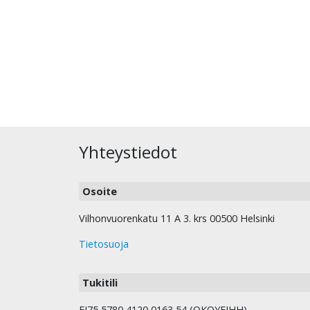
Yhteystiedot
Osoite
Vilhonvuorenkatu 11 A 3. krs 00500 Helsinki
Tietosuoja
Tukitili
FI75 5780 4120 0163 54 (OKOYFIHH).