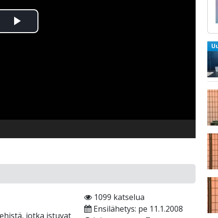
Toista
U
Video
1099 katselua
Ensilähetys: pe 11.1.2008
ehistä, jotka istuvat