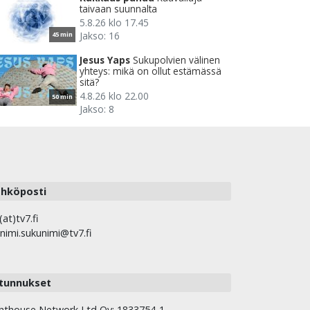
taivaan suunnalta
5.8.26 klo 17.45
Jakso: 16
45 min
Jesus Yaps
Sukupolvien välinen
yhteys: mikä on ollut estämässä
sitä?
4.8.26 klo 22.00
50 min
Jakso: 8
hköposti
(at)tv7.fi
nimi.sukunimi@tv7.fi
tunnukset
hthouse Network Ltd Oy: 1833754-1