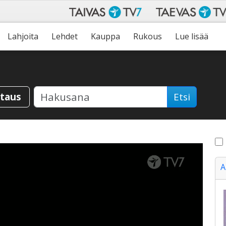
Lahjoita
Lehdet
Kauppa
Rukous
Lue lisää
staus
Etsi
A