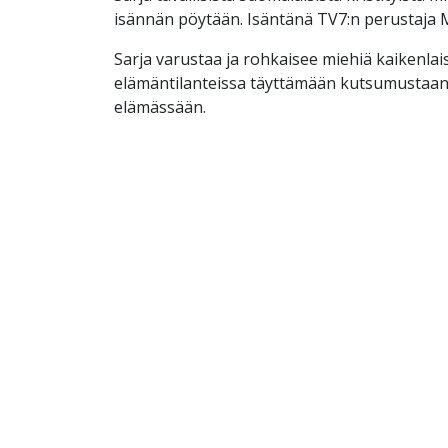
isännän pöytään. Isäntänä TV7:n perustaja M
Sarja varustaa ja rohkaisee miehiä kaikenlai
elämäntilanteissa täyttämään kutsumustaa
elämässään.