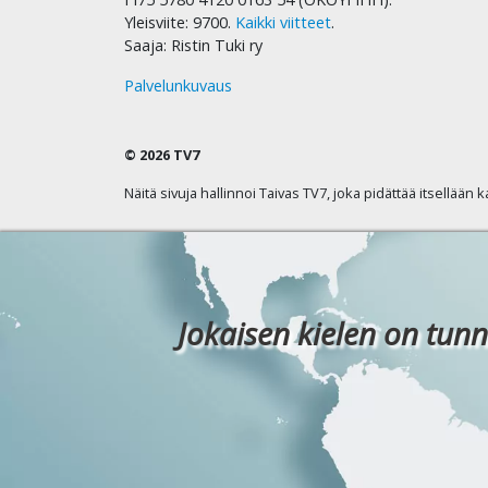
Yleisviite: 9700.
Kaikki viitteet
.
Saaja: Ristin Tuki ry
Palvelunkuvaus
© 2026 TV7
Näitä sivuja hallinnoi Taivas TV7, joka pidättää itsellään 
Jokaisen kielen on tunn