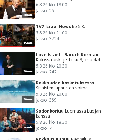
6.8.26 klo 18.00
Jakso: 26
30 min
TV7 Israel News
ke 5.8.
5.8.26 klo 21.00
Jakso: 3724
15 min
Love Israel - Baruch Korman
Kolossalaiskirje. Luku 3, osa 4/4
5.8.26 klo 20.30
Jakso: 242
30 min
Rakkauden kosketuksessa
Sisäisten lupausten voima
5.8.26 klo 20.00
Jakso: 369
30 min
Sadonkorjuu
Luomassa Luojan
kanssa
5.8.26 klo 18.30
Jakso: 7
85 min
Rakkaus puhuu
Kaavailuja