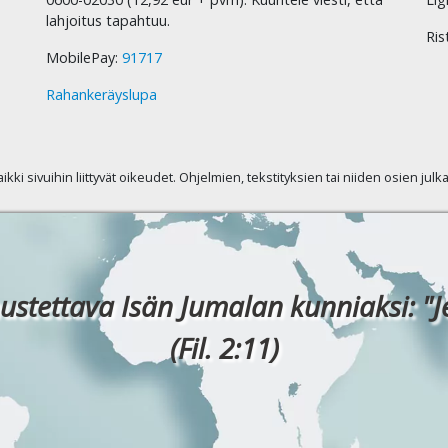
lahjoitus tapahtuu.
Ris
MobilePay:
91717
Rahankeräyslupa
kaikki sivuihin liittyvät oikeudet. Ohjelmien, tekstityksien tai niiden osien jul
ustettava Isän Jumalan kunniaksi: "J
(Fil. 2:11)