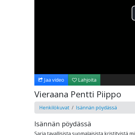
Jaa video
Lahjoita
Vieraana Pentti Piippo
Henkilökuvat
Isännän pöydässä
Isännän pöydässä
Sarja tavallisista suomalaisista kristityistä mi