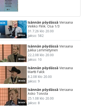
Isännän pöydässä
Vieraana
usin
Veikko Flink. Osa 1/3
31.7.26 klo 20.00
Jakso: 582
30 min
Isännän pöydässä
Vieraana
Jukka Lemmetyinen
22.2.08 klo 20.00
Jakso: 10
30 min
Isännän pöydässä
Vieraana
Martti Falck
8.2.08 klo 20.00
Jakso: 9
30 min
Isännän pöydässä
Vieraana
Asko Toivola
25.1.08 klo 20.00
Jakso: 8
30 min