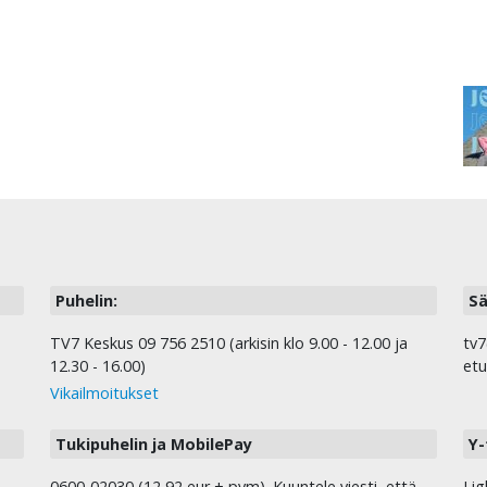
Puhelin:
Sä
TV7 Keskus 09 756 2510 (arkisin klo 9.00 - 12.00 ja
tv7
12.30 - 16.00)
etu
Vikailmoitukset
Tukipuhelin ja MobilePay
Y-
0600-02030 (12,92 eur + pvm). Kuuntele viesti, että
Lig