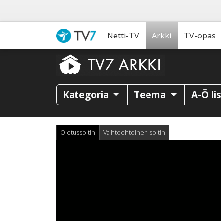
Netti-TV
Arkki
TV-opas
Kategoria
Teema
A-Ö li
Oletussoitin
Vaihtoehtoinen soitin