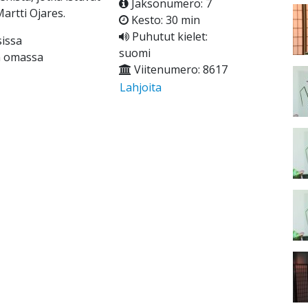
Jaksonumero: 7
artti Ojares.
Kesto: 30 min
Puhutut kielet:
sissa
suomi
n omassa
Viitenumero: 8617
Lahjoita