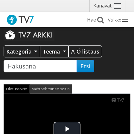
Näytä
Kanavat
valikko
Valikko
Kategoria
Teema
A-Ö listaus
Etsi
Oletussoitin
Vaihtoehtoinen soitin