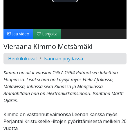
Toista
Video
Jaa video
Lahjoita
Vieraana Kimmo Metsämäki
Henkilökuvat
Isännän pöydässä
Kimmo on ollut vuosina 1987-1994 Patmoksen lähettinä
Etiopiassa. Lisäksi hän on käynyt myös Etelä-Afrikassa,
Malawissa, Intiassa sekä Kiinassa ja Mongoliassa.
Ammatiltaan hän on elektroniikkainsinööri. Isäntänä Martti
Ojares.
Kimmo on vastannut vaimonsa Leenan kanssa myös
Perjantai Kristukselle -iltojen pyörittämisestä melkein 20
vuotta.