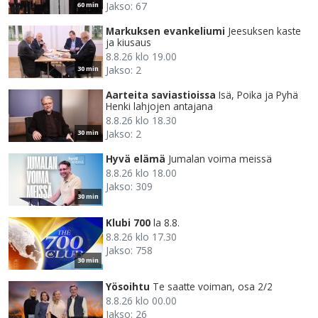
Jakso: 67
60 min
Markuksen evankeliumi
Jeesuksen kaste
ja kiusaus
8.8.26 klo 19.00
Jakso: 2
30 min
Aarteita saviastioissa
Isä, Poika ja Pyhä
Henki lahjojen antajana
8.8.26 klo 18.30
Jakso: 2
30 min
Hyvä elämä
Jumalan voima meissä
8.8.26 klo 18.00
Jakso: 309
30 min
Klubi 700
la 8.8.
8.8.26 klo 17.30
Jakso: 758
30 min
Yösoihtu
Te saatte voiman, osa 2/2
8.8.26 klo 00.00
Jakso: 26