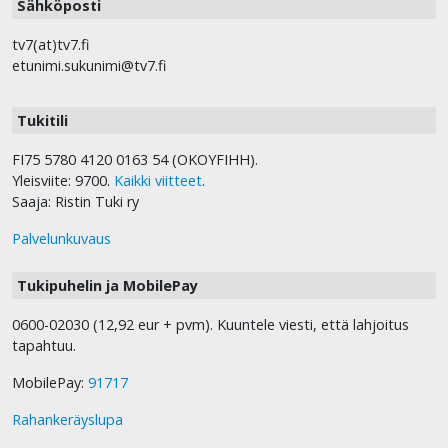
Sähköposti
tv7(at)tv7.fi
etunimi.sukunimi@tv7.fi
Tukitili
FI75 5780 4120 0163 54 (OKOYFIHH).
Yleisviite: 9700.
Kaikki viitteet
.
Saaja: Ristin Tuki ry
Palvelunkuvaus
Tukipuhelin ja MobilePay
0600-02030 (12,92 eur + pvm). Kuuntele viesti, että lahjoitus
tapahtuu.
MobilePay:
91717
Rahankeräyslupa