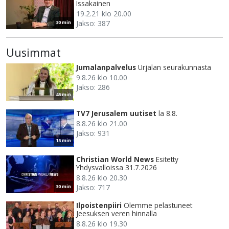
Issakainen
19.2.21 klo 20.00
Jakso: 387
30 min
Uusimmat
Jumalanpalvelus
Urjalan seurakunnasta
9.8.26 klo 10.00
Jakso: 286
45 min
TV7 Jerusalem uutiset
la 8.8.
8.8.26 klo 21.00
Jakso: 931
15 min
Christian World News
Esitetty
Yhdysvalloissa 31.7.2026
8.8.26 klo 20.30
Jakso: 717
30 min
Ilpoistenpiiri
Olemme pelastuneet
Jeesuksen veren hinnalla
8.8.26 klo 19.30