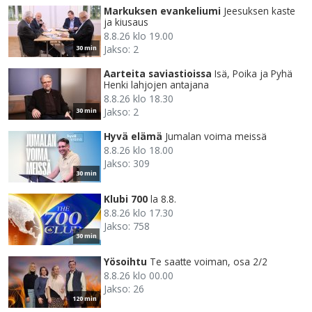
Markuksen evankeliumi
Jeesuksen kaste
ja kiusaus
8.8.26 klo 19.00
Jakso: 2
30 min
Aarteita saviastioissa
Isä, Poika ja Pyhä
Henki lahjojen antajana
8.8.26 klo 18.30
Jakso: 2
30 min
Hyvä elämä
Jumalan voima meissä
8.8.26 klo 18.00
Jakso: 309
30 min
Klubi 700
la 8.8.
8.8.26 klo 17.30
Jakso: 758
30 min
Yösoihtu
Te saatte voiman, osa 2/2
8.8.26 klo 00.00
Jakso: 26
120 min