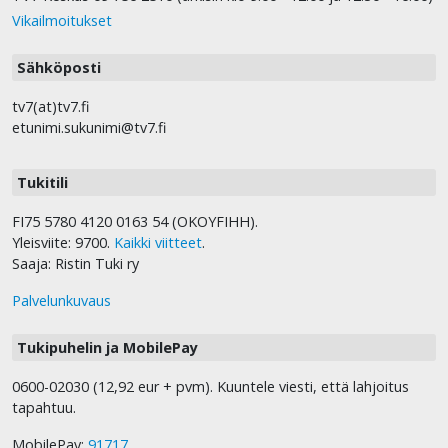
Vikailmoitukset
Sähköposti
tv7(at)tv7.fi
etunimi.sukunimi@tv7.fi
Tukitili
FI75 5780 4120 0163 54 (OKOYFIHH).
Yleisviite: 9700.
Kaikki viitteet
.
Saaja: Ristin Tuki ry
Palvelunkuvaus
Tukipuhelin ja MobilePay
0600-02030 (12,92 eur + pvm). Kuuntele viesti, että lahjoitus
tapahtuu.
MobilePay:
91717