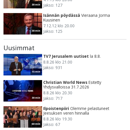
Jakso: 127
30 min
Isännän pöydässä
Vieraana Jorma
Kuusinen
7.12.12 klo 20.00
Jakso: 125
30 min
Uusimmat
TV7 Jerusalem uutiset
la 8.8.
8.8.26 klo 21.00
Jakso: 931
15 min
Christian World News
Esitetty
Yhdysvalloissa 31.7.2026
8.8.26 klo 20.30
Jakso: 717
30 min
Ilpoistenpiiri
Olemme pelastuneet
Jeesuksen veren hinnalla
8.8.26 klo 19.30
Jakso: 67
60 min