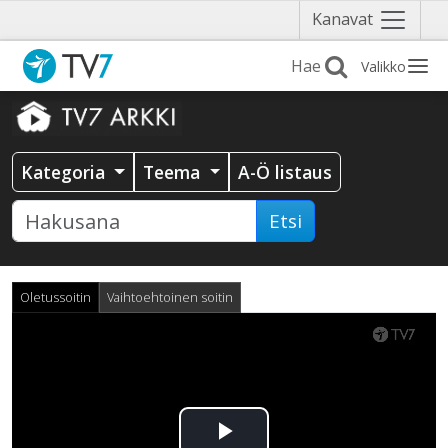
Näytä
Kanavat
valikko
Valikko
Kategoria
Teema
A-Ö listaus
Etsi
Oletussoitin
Vaihtoehtoinen soitin