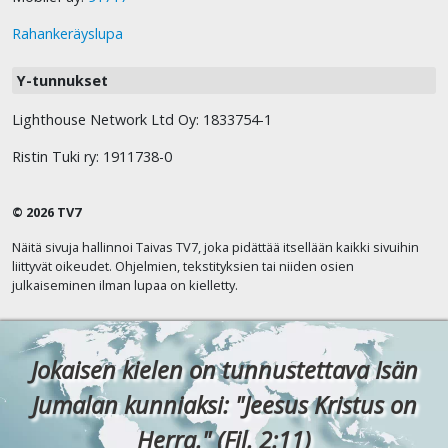
Rahankeräyslupa
Y-tunnukset
Lighthouse Network Ltd Oy: 1833754-1
Ristin Tuki ry: 1911738-0
© 2026 TV7
Näitä sivuja hallinnoi Taivas TV7, joka pidättää itsellään kaikki sivuihin
liittyvät oikeudet. Ohjelmien, tekstityksien tai niiden osien
julkaiseminen ilman lupaa on kielletty.
Jokaisen kielen on tunnustettava Isän
Jumalan kunniaksi: "Jeesus Kristus on
Herra." (Fil. 2:11)