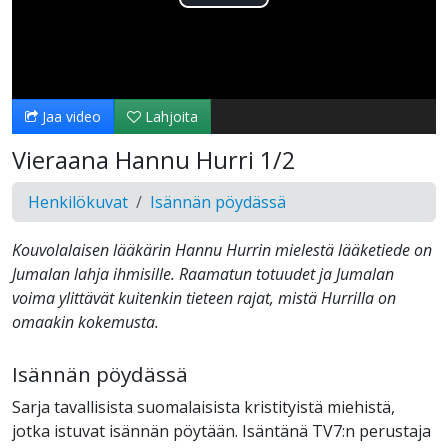
Toista
Video
Jaa video
Lahjoita
Vieraana Hannu Hurri 1/2
Henkilökuvat
Isännän pöydässä
Kouvolalaisen lääkärin Hannu Hurrin mielestä lääketiede on
Jumalan lahja ihmisille. Raamatun totuudet ja Jumalan
voima ylittävät kuitenkin tieteen rajat, mistä Hurrilla on
omaakin kokemusta.
Isännän pöydässä
Sarja tavallisista suomalaisista kristityistä miehistä,
jotka istuvat isännän pöytään. Isäntänä TV7:n perustaja