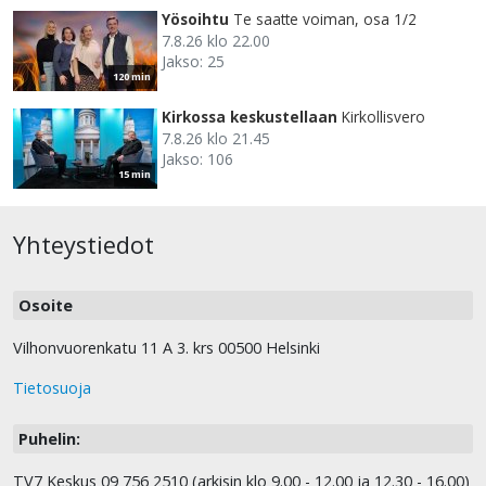
Yösoihtu
Te saatte voiman, osa 1/2
7.8.26 klo 22.00
Jakso: 25
120 min
Kirkossa keskustellaan
Kirkollisvero
7.8.26 klo 21.45
Jakso: 106
15 min
Yhteystiedot
Osoite
Vilhonvuorenkatu 11 A 3. krs 00500 Helsinki
Tietosuoja
Puhelin:
TV7 Keskus 09 756 2510 (arkisin klo 9.00 - 12.00 ja 12.30 - 16.00)