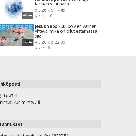
taivaan suunnalta
5.8.26 klo 17.45
Jakso: 16
45 min
Jesus Yaps
Sukupolvien välinen
yhteys: mikä on ollut estämässä
sitä?
4.8.26 klo 22.00
50 min
Jakso: 8
hköposti
(at)tv7.fi
nimi.sukunimi@tv7.fi
tunnukset
hthouse Network Ltd Oy: 1833754-1