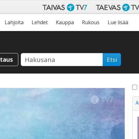
Lahjoita
Lehdet
Kauppa
Rukous
Lue lisää
staus
Etsi
A