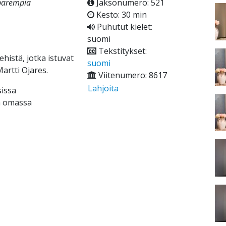
 parempia
Jaksonumero: 521
Kesto: 30 min
Puhutut kielet:
suomi
Tekstitykset:
ehistä, jotka istuvat
suomi
artti Ojares.
Viitenumero: 8617
Lahjoita
sissa
n omassa