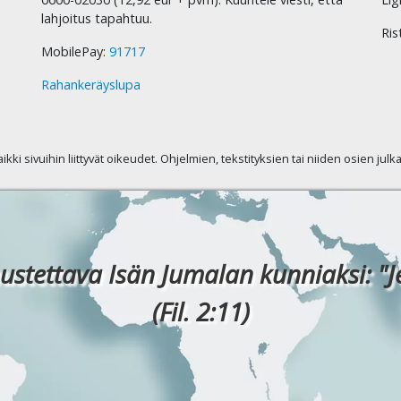
lahjoitus tapahtuu.
Ris
MobilePay:
91717
Rahankeräyslupa
kaikki sivuihin liittyvät oikeudet. Ohjelmien, tekstityksien tai niiden osien jul
ustettava Isän Jumalan kunniaksi: "J
(Fil. 2:11)