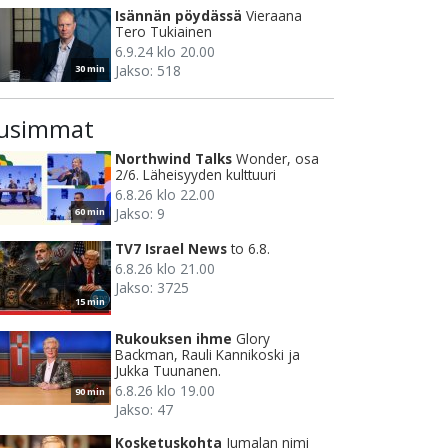
Isännän pöydässä
Vieraana
Tero Tukiainen
6.9.24 klo 20.00
Jakso: 518
30 min
usimmat
Northwind Talks
Wonder, osa
2/6. Läheisyyden kulttuuri
6.8.26 klo 22.00
Jakso: 9
60 min
TV7 Israel News
to 6.8.
6.8.26 klo 21.00
Jakso: 3725
15 min
Rukouksen ihme
Glory
Backman, Rauli Kannikoski ja
Jukka Tuunanen.
6.8.26 klo 19.00
90 min
Jakso: 47
Kosketuskohta
Jumalan nimi