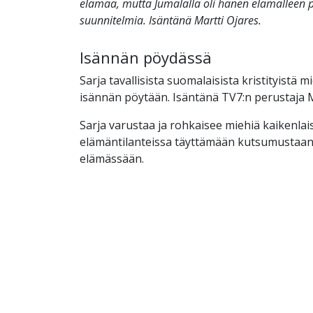
elämää, mutta Jumalalla oli hänen elämälleen
suunnitelmia. Isäntänä Martti Ojares.
Isännän pöydässä
Sarja tavallisista suomalaisista kristityistä mi
isännän pöytään. Isäntänä TV7:n perustaja M
Sarja varustaa ja rohkaisee miehiä kaikenlai
elämäntilanteissa täyttämään kutsumustaa
elämässään.