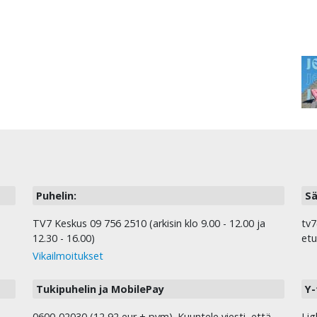
Puhelin:
Sä
TV7 Keskus 09 756 2510 (arkisin klo 9.00 - 12.00 ja
tv7
12.30 - 16.00)
etu
Vikailmoitukset
Tukipuhelin ja MobilePay
Y-
0600-02030 (12,92 eur + pvm). Kuuntele viesti, että
Lig