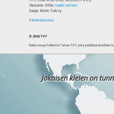
Yleisviite: 9700.
Kaikki viitteet
.
Saaja: Ristin Tuki ry
Palvelunkuvaus
© 2026 TV7
Näitä sivuja hallinnoi Taivas TV7, joka pidättää itsellään 
Jokaisen kielen on tunn