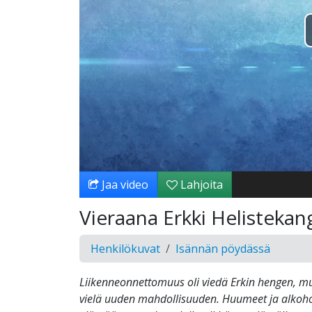
Jaa video
Lahjoita
Vieraana Erkki Helistekan
Henkilökuvat
Isännän pöydässä
Liikenneonnettomuus oli viedä Erkin hengen, mu
vielä uuden mahdollisuuden. Huumeet ja alkoholi