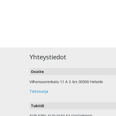
Yhteystiedot
Osoite
Vilhonvuorenkatu 11 A 3. krs 00500 Helsinki
Tietosuoja
Tukitili
FI75 5780 4120 0163 54 (OKOYFIHH).