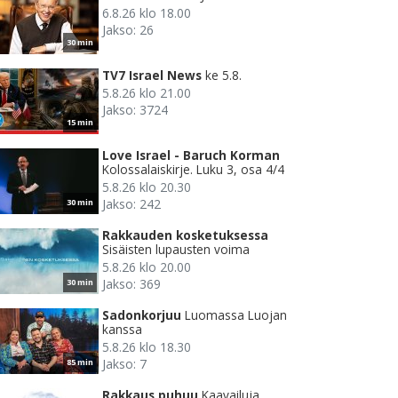
6.8.26 klo 18.00
Jakso: 26
30 min
TV7 Israel News
ke 5.8.
5.8.26 klo 21.00
Jakso: 3724
15 min
Love Israel - Baruch Korman
Kolossalaiskirje. Luku 3, osa 4/4
5.8.26 klo 20.30
Jakso: 242
30 min
Rakkauden kosketuksessa
Sisäisten lupausten voima
5.8.26 klo 20.00
Jakso: 369
30 min
Sadonkorjuu
Luomassa Luojan
kanssa
5.8.26 klo 18.30
Jakso: 7
85 min
Rakkaus puhuu
Kaavailuja