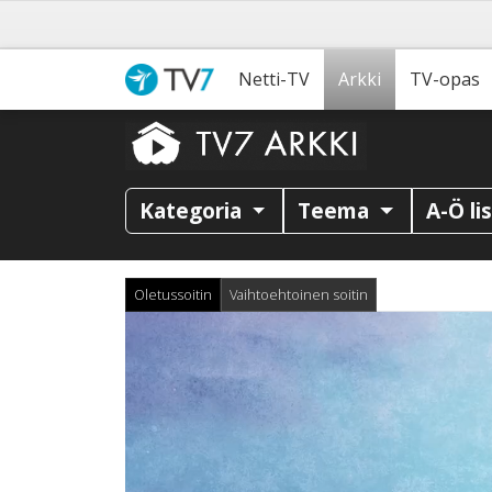
Netti-TV
Arkki
TV-opas
Kategoria
Teema
A-Ö li
Oletussoitin
Vaihtoehtoinen soitin