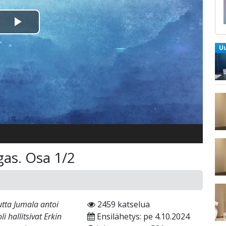
Toista
U
Video
gas. Osa 1/2
tta Jumala antoi
2459 katselua
 hallitsivat Erkin
Ensilähetys: pe 4.10.2024