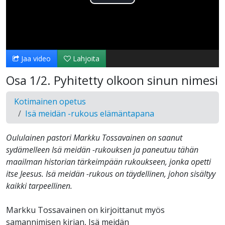
Toista
Video
Jaa video
Lahjoita
Osa 1/2. Pyhitetty olkoon sinun nimesi
Kotimainen opetus
Isä meidän -rukous elämäntapana
Oululainen pastori Markku Tossavainen on saanut
sydämelleen Isä meidän -rukouksen ja paneutuu tähän
maailman historian tärkeimpään rukoukseen, jonka opetti
itse Jeesus. Isä meidän -rukous on täydellinen, johon sisältyy
kaikki tarpeellinen.
Markku Tossavainen on kirjoittanut myös
samannimisen kirjan, Isä meidän