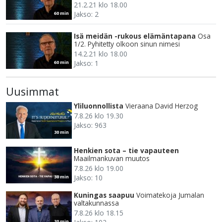
21.2.21 klo 18.00
Jakso: 2
60 min
Isä meidän -rukous elämäntapana
Osa
1/2. Pyhitetty olkoon sinun nimesi
14.2.21 klo 18.00
Jakso: 1
60 min
Uusimmat
Yliluonnollista
Vieraana David Herzog
7.8.26 klo 19.30
Jakso: 963
30 min
Henkien sota – tie vapauteen
Maailmankuvan muutos
7.8.26 klo 19.00
Jakso: 10
30 min
Kuningas saapuu
Voimatekoja Jumalan
valtakunnassa
7.8.26 klo 18.15
30 min