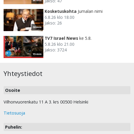
Jakso: 47
90 min
Kosketuskohta
Jumalan nimi
6.8.26 klo 18.00
Jakso: 26
30 min
TV7 Israel News
ke 5.8.
5.8.26 klo 21.00
Jakso: 3724
15 min
Yhteystiedot
Osoite
Vilhonvuorenkatu 11 A 3. krs 00500 Helsinki
Tietosuoja
Puhelin: