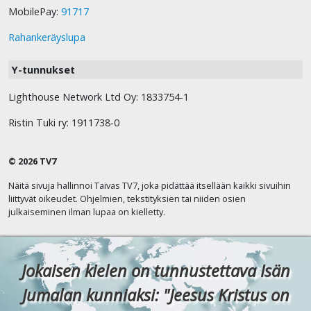
MobilePay:
91717
Rahankeräyslupa
Y-tunnukset
Lighthouse Network Ltd Oy: 1833754-1
Ristin Tuki ry: 1911738-0
© 2026 TV7
Näitä sivuja hallinnoi Taivas TV7, joka pidättää itsellään kaikki sivuihin
liittyvät oikeudet. Ohjelmien, tekstityksien tai niiden osien
julkaiseminen ilman lupaa on kielletty.
Jokaisen kielen on tunnustettava Isän
Jumalan kunniaksi: "Jeesus Kristus on