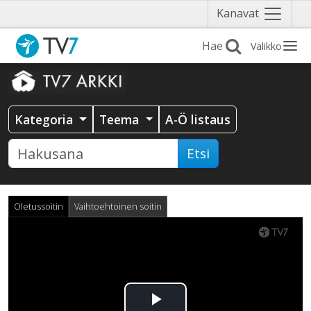
Näytä
Kanavat
valikko
Valikko
Kategoria
Teema
A-Ö listaus
Etsi
Oletussoitin
Vaihtoehtoinen soitin