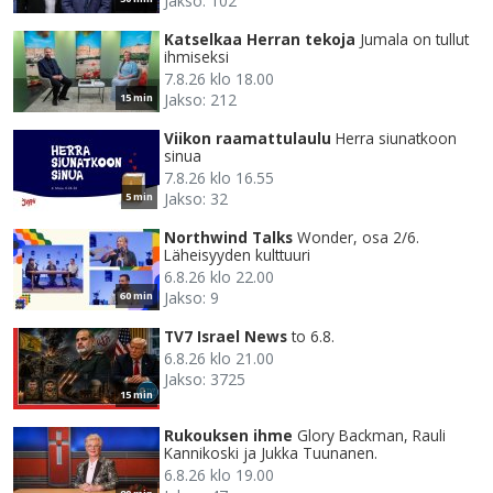
Jakso: 102
Katselkaa Herran tekoja
Jumala on tullut
ihmiseksi
7.8.26 klo 18.00
Jakso: 212
15 min
Viikon raamattulaulu
Herra siunatkoon
sinua
7.8.26 klo 16.55
Jakso: 32
5 min
Northwind Talks
Wonder, osa 2/6.
Läheisyyden kulttuuri
6.8.26 klo 22.00
Jakso: 9
60 min
TV7 Israel News
to 6.8.
6.8.26 klo 21.00
Jakso: 3725
15 min
Rukouksen ihme
Glory Backman, Rauli
Kannikoski ja Jukka Tuunanen.
6.8.26 klo 19.00