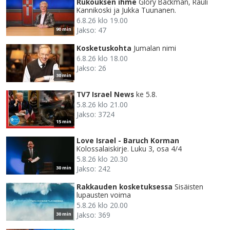
Rukouksen ihme
Glory Backman, Rauli
Kannikoski ja Jukka Tuunanen.
6.8.26 klo 19.00
Jakso: 47
90 min
Kosketuskohta
Jumalan nimi
6.8.26 klo 18.00
Jakso: 26
30 min
TV7 Israel News
ke 5.8.
5.8.26 klo 21.00
Jakso: 3724
15 min
Love Israel - Baruch Korman
Kolossalaiskirje. Luku 3, osa 4/4
5.8.26 klo 20.30
Jakso: 242
30 min
Rakkauden kosketuksessa
Sisäisten
lupausten voima
5.8.26 klo 20.00
Jakso: 369
30 min