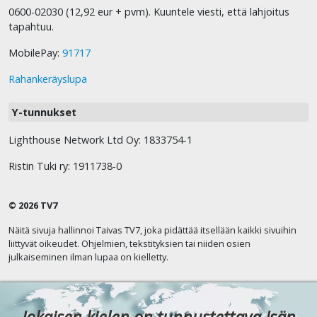
0600-02030 (12,92 eur + pvm). Kuuntele viesti, että lahjoitus
tapahtuu.
MobilePay:
91717
Rahankeräyslupa
Y-tunnukset
Lighthouse Network Ltd Oy: 1833754-1
Ristin Tuki ry: 1911738-0
© 2026 TV7
Näitä sivuja hallinnoi Taivas TV7, joka pidättää itsellään kaikki sivuihin
liittyvät oikeudet. Ohjelmien, tekstityksien tai niiden osien
julkaiseminen ilman lupaa on kielletty.