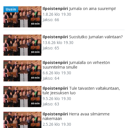
Ilpoistenpiiri
Jumala on aina suurempi!
Uusin
1.8.26 klo 19.30
Jakso: 66
60 min
Ilpoistenpiiri
Suostutko Jumalan valintaan?
13.6.26 klo 19.30
Jakso: 65
60 min
Ilpoistenpiiri
Jumalalla on virheetön
suunnitelma sinulle
6.6.26 klo 19.30
Jakso: 64
60 min
Ilpoistenpiiri
Tule taivasten valtakuntaan,
tule Jeesuksen luo
9.5.26 klo 19.30
Jakso: 63
60 min
Ilpoistenpiiri
Herra avaa silmämme
näkemään
2.5.26 klo 19.30