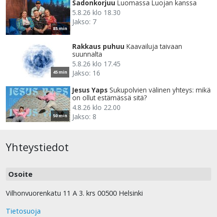
Sadonkorjuu
Luomassa Luojan kanssa
5.8.26 klo 18.30
Jakso: 7
85 min
Rakkaus puhuu
Kaavailuja taivaan
suunnalta
5.8.26 klo 17.45
Jakso: 16
45 min
Jesus Yaps
Sukupolvien välinen yhteys: mikä
on ollut estämässä sitä?
4.8.26 klo 22.00
Jakso: 8
50 min
Yhteystiedot
Osoite
Vilhonvuorenkatu 11 A 3. krs 00500 Helsinki
Tietosuoja