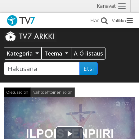
Näytä
Kanavat
valikko
Valikko
Kategoria
Teema
A-Ö listaus
Etsi
Oletussoitin
Vaihtoehtoinen soitin