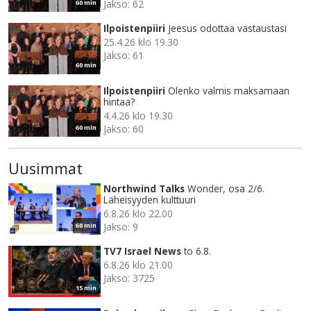
Jakso: 62
60 min
Ilpoistenpiiri
Jeesus odottaa vastaustasi
25.4.26 klo 19.30
Jakso: 61
60 min
Ilpoistenpiiri
Olenko valmis maksamaan
hintaa?
4.4.26 klo 19.30
Jakso: 60
60 min
Uusimmat
Northwind Talks
Wonder, osa 2/6.
Läheisyyden kulttuuri
6.8.26 klo 22.00
Jakso: 9
60 min
TV7 Israel News
to 6.8.
6.8.26 klo 21.00
Jakso: 3725
15 min