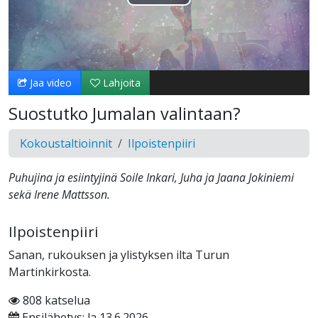
Toista
Video
Jaa video
Lahjoita
Suostutko Jumalan valintaan?
Kokoustaltioinnit
Ilpoistenpiiri
Puhujina ja esiintyjinä Soile Inkari, Juha ja Jaana Jokiniemi
sekä Irene Mattsson.
Ilpoistenpiiri
Sanan, rukouksen ja ylistyksen ilta Turun
Martinkirkosta.
808 katselua
Ensilähetys: la 13.6.2026