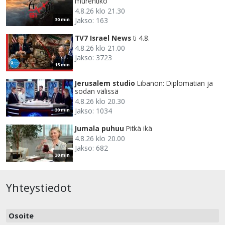
murehtiko
4.8.26 klo 21.30
Jakso: 163
30 min
TV7 Israel News
ti 4.8.
4.8.26 klo 21.00
Jakso: 3723
15 min
Jerusalem studio
Libanon: Diplomatian ja
sodan välissä
4.8.26 klo 20.30
Jakso: 1034
30 min
Jumala puhuu
Pitkä ikä
4.8.26 klo 20.00
Jakso: 682
30 min
Yhteystiedot
Osoite