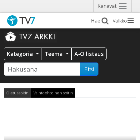
Näytä
Kanavat
valikko
Valikko
Kategoria
Teema
A-Ö listaus
Etsi
Oletussoitin
Vaihtoehtoinen soitin