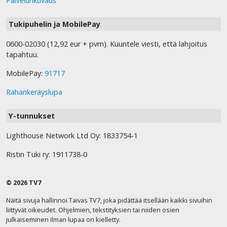
Palvelunkuvaus
Tukipuhelin ja MobilePay
0600-02030 (12,92 eur + pvm). Kuuntele viesti, että lahjoitus
tapahtuu.
MobilePay:
91717
Rahankeräyslupa
Y-tunnukset
Lighthouse Network Ltd Oy: 1833754-1
Ristin Tuki ry: 1911738-0
© 2026 TV7
Näitä sivuja hallinnoi Taivas TV7, joka pidättää itsellään kaikki sivuihin
liittyvät oikeudet. Ohjelmien, tekstityksien tai niiden osien
julkaiseminen ilman lupaa on kielletty.