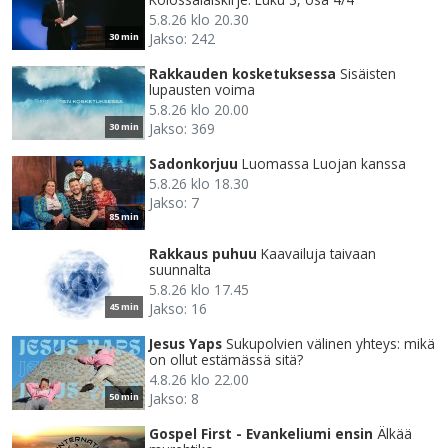
5.8.26 klo 20.30
Jakso: 242
30 min
Rakkauden kosketuksessa
Sisäisten
lupausten voima
5.8.26 klo 20.00
Jakso: 369
30 min
Sadonkorjuu
Luomassa Luojan kanssa
5.8.26 klo 18.30
Jakso: 7
85 min
Rakkaus puhuu
Kaavailuja taivaan
suunnalta
5.8.26 klo 17.45
Jakso: 16
45 min
Jesus Yaps
Sukupolvien välinen yhteys: mikä
on ollut estämässä sitä?
4.8.26 klo 22.00
Jakso: 8
50 min
Gospel First - Evankeliumi ensin
Älkää