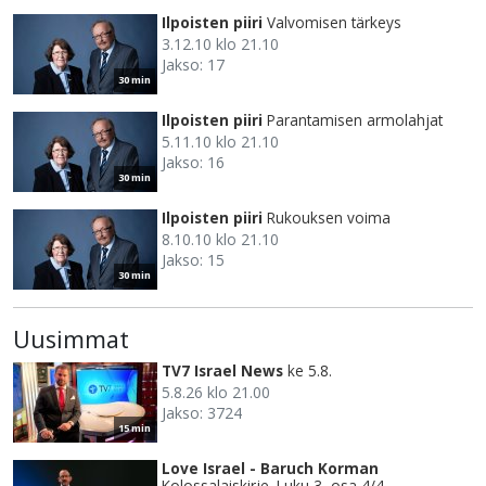
Ilpoisten piiri
Valvomisen tärkeys
3.12.10 klo 21.10
Jakso: 17
30 min
Ilpoisten piiri
Parantamisen armolahjat
5.11.10 klo 21.10
Jakso: 16
30 min
Ilpoisten piiri
Rukouksen voima
8.10.10 klo 21.10
Jakso: 15
30 min
Uusimmat
TV7 Israel News
ke 5.8.
5.8.26 klo 21.00
Jakso: 3724
15 min
Love Israel - Baruch Korman
Kolossalaiskirje. Luku 3, osa 4/4