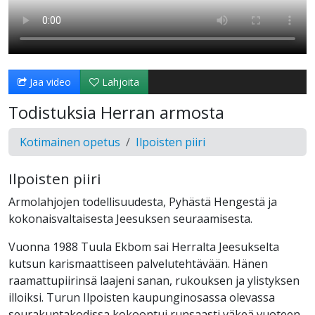
Jaa video
Lahjoita
Todistuksia Herran armosta
Kotimainen opetus
Ilpoisten piiri
Ilpoisten piiri
Armolahjojen todellisuudesta, Pyhästä Hengestä ja
kokonaisvaltaisesta Jeesuksen seuraamisesta.
Vuonna 1988 Tuula Ekbom sai Herralta Jeesukselta
kutsun karismaattiseen palvelutehtävään. Hänen
raamattupiirinsä laajeni sanan, rukouksen ja ylistyksen
illoiksi. Turun Ilpoisten kaupunginosassa olevassa
seurakuntakodissa kokoontui runsaasti väkeä vuoteen