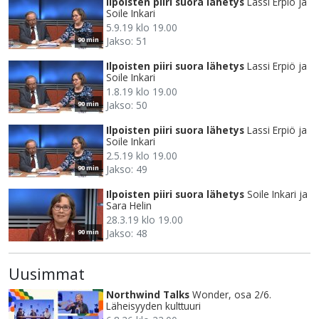
Ilpoisten piiri suora lähetys
Lassi Erpiö ja
Soile Inkari
5.9.19 klo 19.00
Jakso: 51
90 min
Ilpoisten piiri suora lähetys
Lassi Erpiö ja
Soile Inkari
1.8.19 klo 19.00
Jakso: 50
90 min
Ilpoisten piiri suora lähetys
Lassi Erpiö ja
Soile Inkari
2.5.19 klo 19.00
Jakso: 49
90 min
Ilpoisten piiri suora lähetys
Soile Inkari ja
Sara Helin
28.3.19 klo 19.00
Jakso: 48
90 min
Uusimmat
Northwind Talks
Wonder, osa 2/6.
Läheisyyden kulttuuri