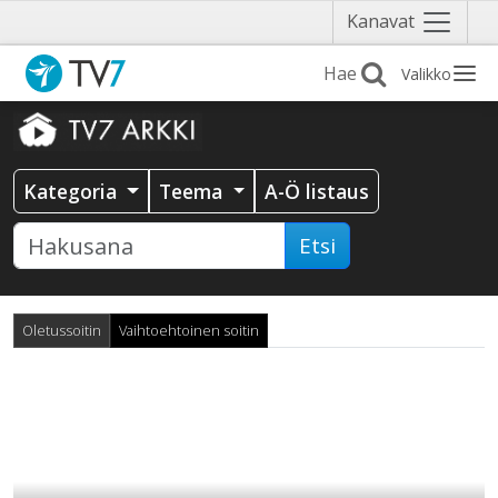
Näytä
Kanavat
valikko
Valikko
Kategoria
Teema
A-Ö listaus
Etsi
Oletussoitin
Vaihtoehtoinen soitin