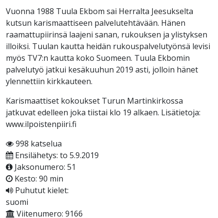
Vuonna 1988 Tuula Ekbom sai Herralta Jeesukselta
kutsun karismaattiseen palvelutehtävään. Hänen
raamattupiirinsä laajeni sanan, rukouksen ja ylistyksen
illoiksi. Tuulan kautta heidän rukouspalvelutyönsä levisi
myös TV7:n kautta koko Suomeen. Tuula Ekbomin
palvelutyö jatkui kesäkuuhun 2019 asti, jolloin hänet
ylennettiin kirkkauteen.
Karismaattiset kokoukset Turun Martinkirkossa
jatkuvat edelleen joka tiistai klo 19 alkaen. Lisätietoja:
www.ilpoistenpiiri.fi
998 katselua
Ensilähetys: to 5.9.2019
Jaksonumero: 51
Kesto: 90 min
Puhutut kielet:
suomi
Viitenumero: 9166