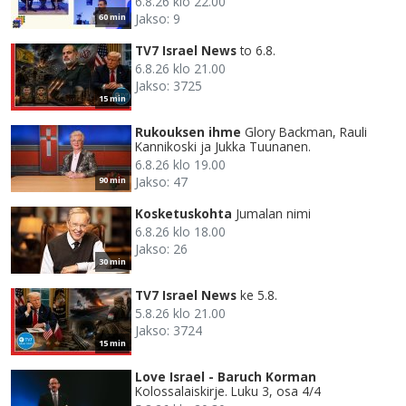
6.8.26 klo 22.00
Jakso: 9
60 min
TV7 Israel News
to 6.8.
6.8.26 klo 21.00
Jakso: 3725
15 min
Rukouksen ihme
Glory Backman, Rauli
Kannikoski ja Jukka Tuunanen.
6.8.26 klo 19.00
Jakso: 47
90 min
Kosketuskohta
Jumalan nimi
6.8.26 klo 18.00
Jakso: 26
30 min
TV7 Israel News
ke 5.8.
5.8.26 klo 21.00
Jakso: 3724
15 min
Love Israel - Baruch Korman
Kolossalaiskirje. Luku 3, osa 4/4