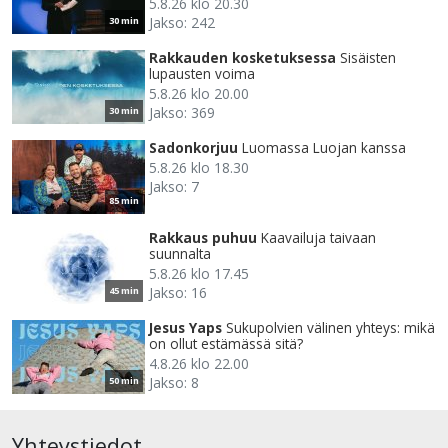
5.8.26 klo 20.30
Jakso: 242
30 min
Rakkauden kosketuksessa
Sisäisten
lupausten voima
5.8.26 klo 20.00
Jakso: 369
30 min
Sadonkorjuu
Luomassa Luojan kanssa
5.8.26 klo 18.30
Jakso: 7
85 min
Rakkaus puhuu
Kaavailuja taivaan
suunnalta
5.8.26 klo 17.45
Jakso: 16
45 min
Jesus Yaps
Sukupolvien välinen yhteys: mikä
on ollut estämässä sitä?
4.8.26 klo 22.00
Jakso: 8
50 min
Yhteystiedot