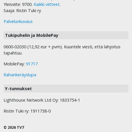
Yleisviite: 9700.
Kaikki viitteet
.
Saaja: Ristin Tuki ry
Palvelunkuvaus
Tukipuhelin ja MobilePay
0600-02030 (12,92 eur + pvm). Kuuntele viesti, että lahjoitus
tapahtuu.
MobilePay:
91717
Rahankeräyslupa
Y-tunnukset
Lighthouse Network Ltd Oy: 1833754-1
Ristin Tuki ry: 1911738-0
© 2026 TV7