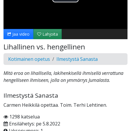
Toista
Video
Jaa video
Lahjoita
Lihallinen vs. hengellinen
Kotimainen opetus
Ilmestystä Sanasta
Mitä eroa on lihallisella, lakihenkisellä ihmisellä verrattuna
hengelliseen ihmiseen, jolla on ymmärrys Jumalasta.
Ilmestystä Sanasta
Carmen Heikkilä opettaa. Toim. Terhi Lehtinen.
1298 katselua
Ensilähetys: pe 5.8.2022
Jaksonumero: 1