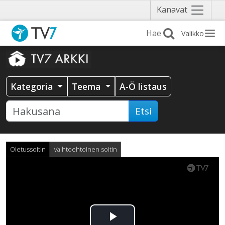
Näytä
Kanavat
valikko
Valikko
Kategoria
Teema
A-Ö listaus
Etsi
Oletussoitin
Vaihtoehtoinen soitin