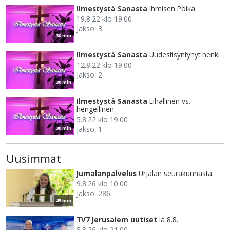
Ilmestystä Sanasta
Ihmisen Poika
19.8.22 klo 19.00
Jakso: 3
30 min
Ilmestystä Sanasta
Uudestisyntynyt henki
12.8.22 klo 19.00
Jakso: 2
30 min
Ilmestystä Sanasta
Lihallinen vs.
hengellinen
5.8.22 klo 19.00
Jakso: 1
30 min
Uusimmat
Jumalanpalvelus
Urjalan seurakunnasta
9.8.26 klo 10.00
Jakso: 286
45 min
TV7 Jerusalem uutiset
la 8.8.
8.8.26 klo 21.00