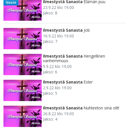
Ilmestystä Sanasta
Elämän puu
Uusin
23.9.22 klo 19.00
Jakso: 8
30 min
Ilmestystä Sanasta
Job
16.9.22 klo 19.00
Jakso: 7
30 min
Ilmestystä Sanasta
Hengellinen
vanhemmuus
9.9.22 klo 19.00
Jakso: 6
30 min
Ilmestystä Sanasta
Ester
2.9.22 klo 19.00
Jakso: 5
30 min
Ilmestystä Sanasta
Nuhteeton sinä olit!
26.8.22 klo 19.00
Jakso: 4
30 min