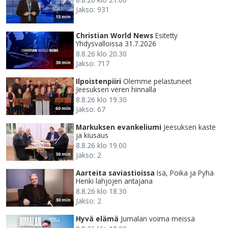
Jakso: 931
15 min
Christian World News
Esitetty
Yhdysvalloissa 31.7.2026
8.8.26 klo 20.30
Jakso: 717
30 min
Ilpoistenpiiri
Olemme pelastuneet
Jeesuksen veren hinnalla
8.8.26 klo 19.30
Jakso: 67
60 min
Markuksen evankeliumi
Jeesuksen kaste
ja kiusaus
8.8.26 klo 19.00
Jakso: 2
30 min
Aarteita saviastioissa
Isä, Poika ja Pyhä
Henki lahjojen antajana
8.8.26 klo 18.30
Jakso: 2
30 min
Hyvä elämä
Jumalan voima meissä