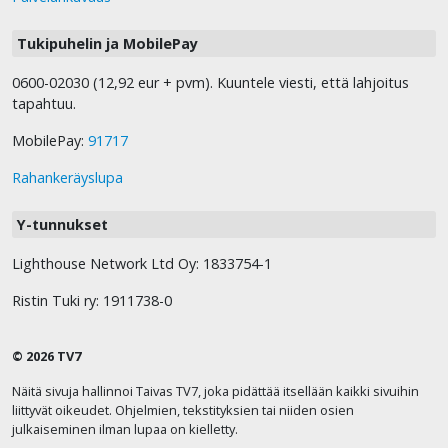
Tukipuhelin ja MobilePay
0600-02030 (12,92 eur + pvm). Kuuntele viesti, että lahjoitus
tapahtuu.
MobilePay:
91717
Rahankeräyslupa
Y-tunnukset
Lighthouse Network Ltd Oy: 1833754-1
Ristin Tuki ry: 1911738-0
© 2026 TV7
Näitä sivuja hallinnoi Taivas TV7, joka pidättää itsellään kaikki sivuihin
liittyvät oikeudet. Ohjelmien, tekstityksien tai niiden osien
julkaiseminen ilman lupaa on kielletty.