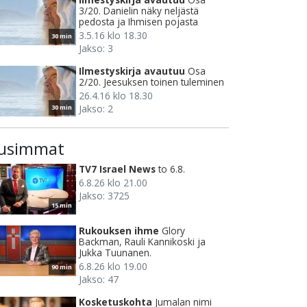
3/20. Danielin näky neljästä
pedosta ja Ihmisen pojasta
3.5.16 klo 18.30
30 min
Jakso: 3
Ilmestyskirja avautuu
Osa
2/20. Jeesuksen toinen tuleminen
26.4.16 klo 18.30
Jakso: 2
30 min
usimmat
TV7 Israel News
to 6.8.
6.8.26 klo 21.00
Jakso: 3725
15 min
Rukouksen ihme
Glory
Backman, Rauli Kannikoski ja
Jukka Tuunanen.
6.8.26 klo 19.00
90 min
Jakso: 47
Kosketuskohta
Jumalan nimi