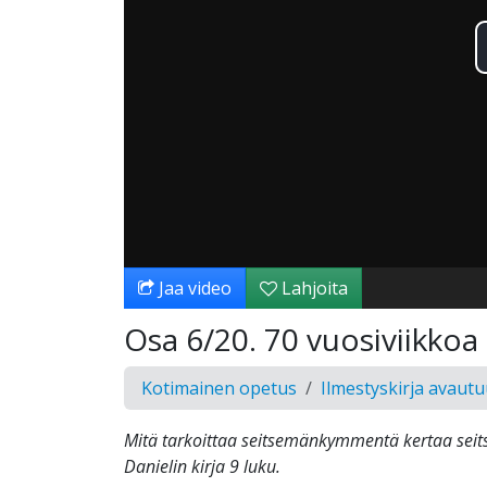
Jaa video
Lahjoita
Osa 6/20. 70 vuosiviikkoa
Kotimainen opetus
Ilmestyskirja avaut
Mitä tarkoittaa seitsemänkymmentä kertaa sei
Danielin kirja 9 luku.