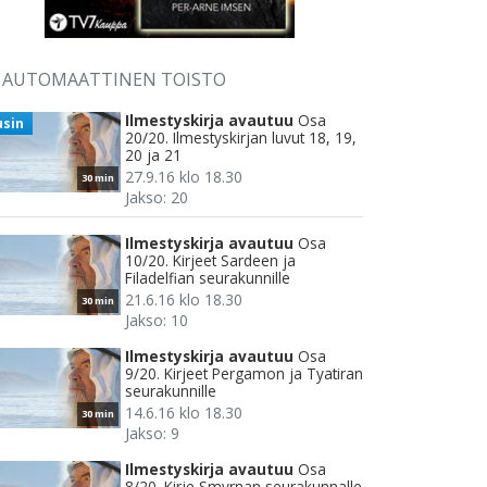
AUTOMAATTINEN TOISTO
Ilmestyskirja avautuu
Osa
usin
20/20. Ilmestyskirjan luvut 18, 19,
20 ja 21
27.9.16 klo 18.30
30 min
Jakso: 20
Ilmestyskirja avautuu
Osa
10/20. Kirjeet Sardeen ja
Filadelfian seurakunnille
21.6.16 klo 18.30
30 min
Jakso: 10
Ilmestyskirja avautuu
Osa
9/20. Kirjeet Pergamon ja Tyatiran
seurakunnille
14.6.16 klo 18.30
30 min
Jakso: 9
Ilmestyskirja avautuu
Osa
8/20. Kirje Smyrnan seurakunnalle