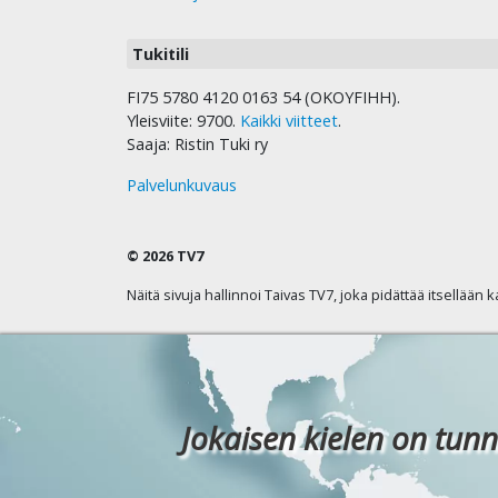
Tukitili
FI75 5780 4120 0163 54 (OKOYFIHH).
Yleisviite: 9700.
Kaikki viitteet
.
Saaja: Ristin Tuki ry
Palvelunkuvaus
© 2026 TV7
Näitä sivuja hallinnoi Taivas TV7, joka pidättää itsellään 
Jokaisen kielen on tunn