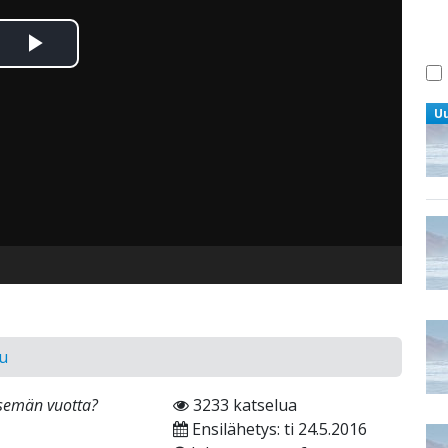
Toista
Video
U
uu
tsemän vuotta?
3233 katselua
Ensilähetys: ti 24.5.2016