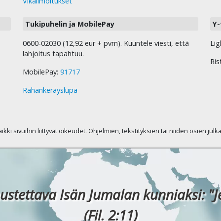
Vikailmoitukset
Tukipuhelin ja MobilePay
Y-
0600-02030 (12,92 eur + pvm). Kuuntele viesti, että
Lig
lahjoitus tapahtuu.
Ris
MobilePay:
91717
Rahankeräyslupa
kaikki sivuihin liittyvät oikeudet. Ohjelmien, tekstityksien tai niiden osien jul
ustettava Isän Jumalan kunniaksi: "J
(Fil. 2:11)