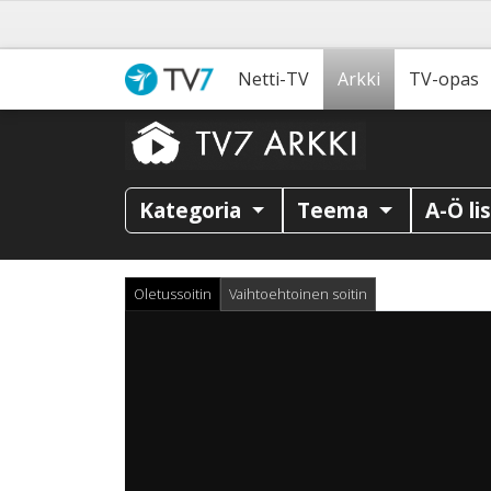
Netti-TV
Arkki
TV-opas
Kategoria
Teema
A-Ö li
Oletussoitin
Vaihtoehtoinen soitin