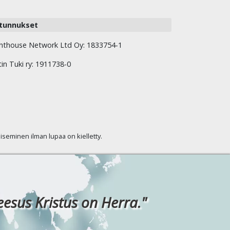
tunnukset
hthouse Network Ltd Oy: 1833754-1
tin Tuki ry: 1911738-0
kaiseminen ilman lupaa on kielletty.
eesus Kristus on Herra."