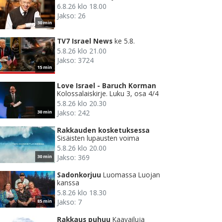
6.8.26 klo 18.00
Jakso: 26
30 min
TV7 Israel News
ke 5.8.
5.8.26 klo 21.00
Jakso: 3724
15 min
Love Israel - Baruch Korman
Kolossalaiskirje. Luku 3, osa 4/4
5.8.26 klo 20.30
Jakso: 242
30 min
Rakkauden kosketuksessa
Sisäisten lupausten voima
5.8.26 klo 20.00
Jakso: 369
30 min
Sadonkorjuu
Luomassa Luojan
kanssa
5.8.26 klo 18.30
Jakso: 7
85 min
Rakkaus puhuu
Kaavailuja