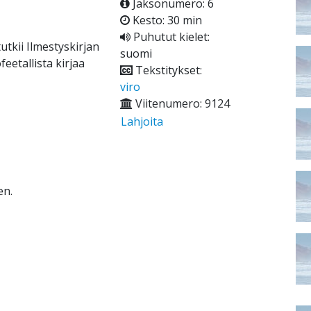
Jaksonumero: 6
Kesto: 30 min
Puhutut kielet:
tkii Ilmestyskirjan
suomi
feetallista kirjaa
Tekstitykset:
viro
Viitenumero: 9124
Lahjoita
en.