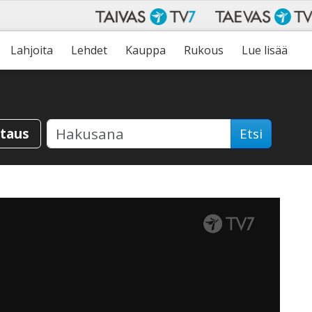
Lahjoita
Lehdet
Kauppa
Rukous
Lue lisää
staus
Etsi