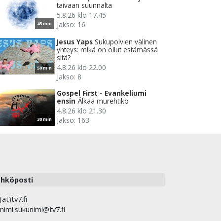
taivaan suunnalta
5.8.26 klo 17.45
Jakso: 16
45 min
Jesus Yaps
Sukupolvien välinen
yhteys: mikä on ollut estämässä
sitä?
4.8.26 klo 22.00
50 min
Jakso: 8
Gospel First - Evankeliumi
ensin
Älkää murehtiko
4.8.26 klo 21.30
Jakso: 163
30 min
hköposti
(at)tv7.fi
nimi.sukunimi@tv7.fi