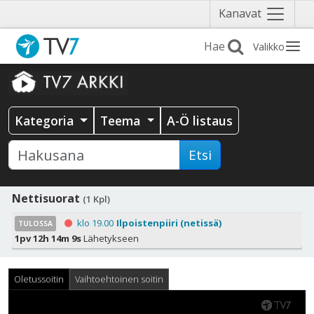
Näytä
Kanavat
valikko
Valikko
Kategoria
Teema
A-Ö listaus
Etsi
Nettisuorat
(1 Kpl)
klo 19.00
Ilpoistenpiiri (netissä)
TULOSSA
1pv 12h 14m 7s
Lähetykseen
Oletussoitin
Vaihtoehtoinen soitin