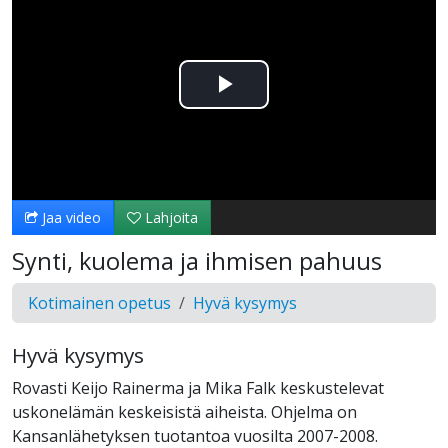
Toista
Video
Jaa video
Lahjoita
Synti, kuolema ja ihmisen pahuus
Kotimainen opetus
Hyvä kysymys
Hyvä kysymys
Rovasti Keijo Rainerma ja Mika Falk keskustelevat
uskonelämän keskeisistä aiheista. Ohjelma on
Kansanlähetyksen tuotantoa vuosilta 2007-2008.