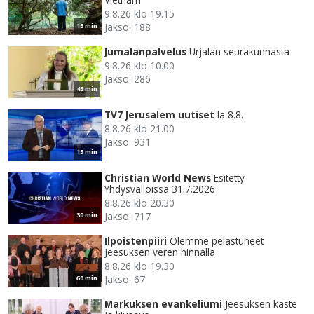
9.8.26 klo 19.15
Jakso: 188
15 min
Jumalanpalvelus
Urjalan seurakunnasta
9.8.26 klo 10.00
Jakso: 286
45 min
TV7 Jerusalem uutiset
la 8.8.
8.8.26 klo 21.00
Jakso: 931
15 min
Christian World News
Esitetty
Yhdysvalloissa 31.7.2026
8.8.26 klo 20.30
Jakso: 717
30 min
Ilpoistenpiiri
Olemme pelastuneet
Jeesuksen veren hinnalla
8.8.26 klo 19.30
Jakso: 67
60 min
Markuksen evankeliumi
Jeesuksen kaste