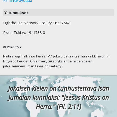
Rahankeräyslupa
Y-tunnukset
Lighthouse Network Ltd Oy: 1833754-1
Ristin Tuki ry: 1911738-0
© 2026 TV7
Näitä sivuja hallinnoi Taivas TV7, joka pidättää itsellään kaikki sivuihin
liittyvät oikeudet. Ohjelmien, tekstityksien tai niiden osien
julkaiseminen ilman lupaa on kielletty.
Jokaisen kielen on tunnustettava Isän
Jumalan kunniaksi: "Jeesus Kristus on
Herra." (Fil. 2:11)