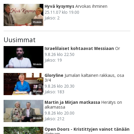
Hyvä kysymys
Arvokas ihminen
25.11.07 klo 19.00
Jakso: 2
15 min
Uusimmat
Israelilaiset kohtaavat Messiaan
Or
9.8.26 klo 22.50
Jakso: 19
10 min
Gloryline
Jumalan kaltainen rakkaus, osa
3/4
9.8.26 klo 20.30
Jakso: 183
30 min
Martin ja Mirjan matkassa
Herätys on
alkamassa
9.8.26 klo 20.00
Jakso: 212
30 min
Open Doors - Kristittyjen vainot tänään
Vietnam