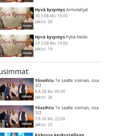
Hyvä kysymys
Armolahjat
30.3.08 klo 19.00
Jakso: 20
15 min
Hyvä kysymys
Pyhä Henki
23.3.08 klo 19.00
Jakso: 19
15 min
usimmat
Yösoihtu
Te saatte voiman, osa
2/2
8.8.26 klo 00.00
Jakso: 26
120 min
Yösoihtu
Te saatte voiman, osa
1/2
7.8.26 klo 22.00
Jakso: 25
120 min
Kirkossa keskustellaan