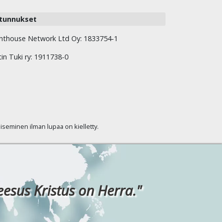
tunnukset
hthouse Network Ltd Oy: 1833754-1
tin Tuki ry: 1911738-0
kaiseminen ilman lupaa on kielletty.
eesus Kristus on Herra."