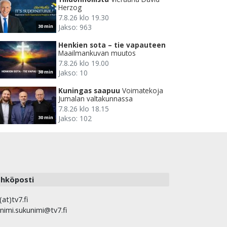
Herzog
7.8.26 klo 19.30
Jakso: 963
30 min
Henkien sota – tie vapauteen
Maailmankuvan muutos
7.8.26 klo 19.00
Jakso: 10
30 min
Kuningas saapuu
Voimatekoja
Jumalan valtakunnassa
7.8.26 klo 18.15
Jakso: 102
30 min
hköposti
(at)tv7.fi
nimi.sukunimi@tv7.fi