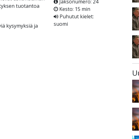
Jaksonumero: 24
etyksen tuotantoa
Kesto: 15 min
Puhutut kielet:
suomi
iä kysymyksiä ja
U