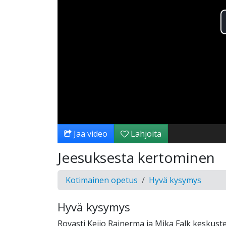
Jaa video
Lahjoita
Jeesuksesta kertominen
Kotimainen opetus
Hyvä kysymys
Hyvä kysymys
Rovasti Keijo Rainerma ja Mika Falk keskus