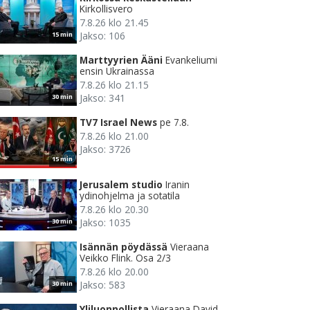
Kirkollisvero
7.8.26 klo 21.45
Jakso: 106
15 min
Marttyyrien Ääni
Evankeliumi
ensin Ukrainassa
7.8.26 klo 21.15
Jakso: 341
30 min
TV7 Israel News
pe 7.8.
7.8.26 klo 21.00
Jakso: 3726
15 min
Jerusalem studio
Iranin
ydinohjelma ja sotatila
7.8.26 klo 20.30
Jakso: 1035
30 min
Isännän pöydässä
Vieraana
Veikko Flink. Osa 2/3
7.8.26 klo 20.00
Jakso: 583
30 min
Yliluonnollista
Vieraana David