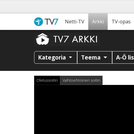
Netti-TV
Arkki
TV-opas
Kategoria
Teema
A-Ö li
Oletussoitin
Vaihtoehtoinen soitin