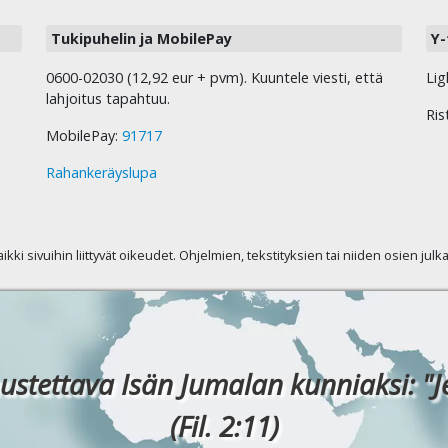
Tukipuhelin ja MobilePay
Y-
0600-02030 (12,92 eur + pvm). Kuuntele viesti, että
Lig
lahjoitus tapahtuu.
Ris
MobilePay:
91717
Rahankeräyslupa
kaikki sivuihin liittyvät oikeudet. Ohjelmien, tekstityksien tai niiden osien jul
ustettava Isän Jumalan kunniaksi: "J
(Fil. 2:11)