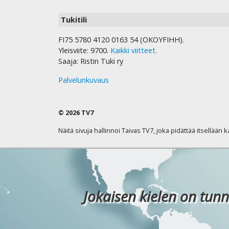
Tukitili
FI75 5780 4120 0163 54 (OKOYFIHH).
Yleisviite: 9700.
Kaikki viitteet
.
Saaja: Ristin Tuki ry
Palvelunkuvaus
© 2026 TV7
Näitä sivuja hallinnoi Taivas TV7, joka pidättää itsellään 
Jokaisen kielen on tunn