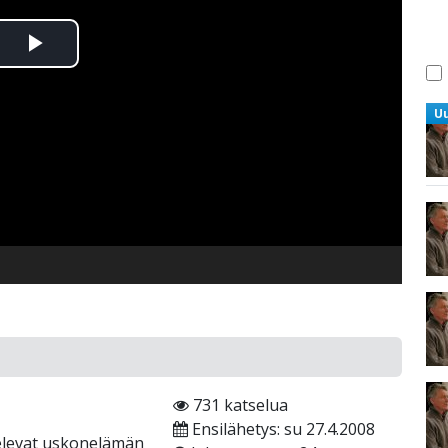
Toista
Video
U
731 katselua
Ensilähetys: su 27.4.2008
televat uskonelämän