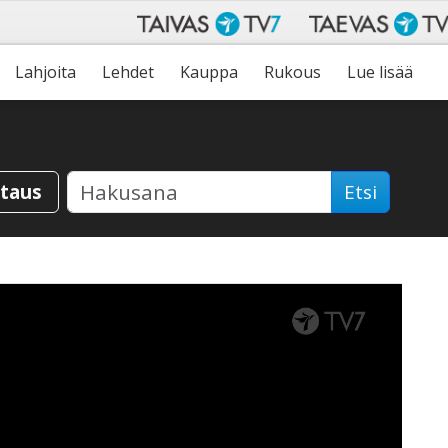
Lahjoita
Lehdet
Kauppa
Rukous
Lue lisää
staus
Etsi