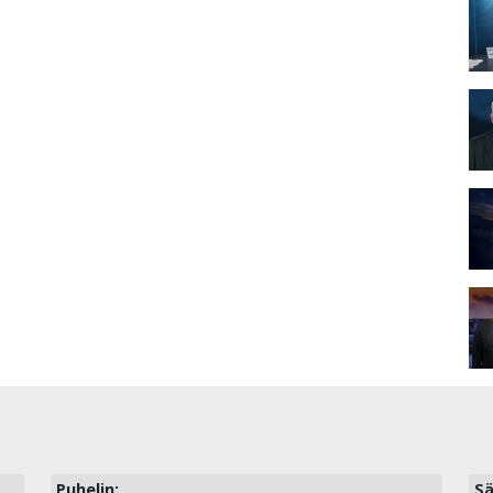
Puhelin:
Sä