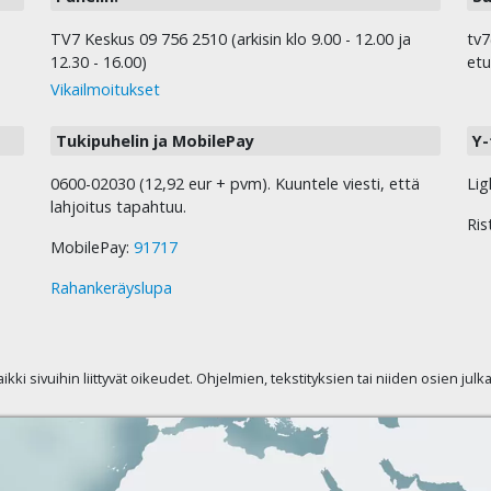
TV7 Keskus 09 756 2510 (arkisin klo 9.00 - 12.00 ja
tv7
12.30 - 16.00)
etu
Vikailmoitukset
Tukipuhelin ja MobilePay
Y-
0600-02030 (12,92 eur + pvm). Kuuntele viesti, että
Lig
lahjoitus tapahtuu.
Ris
MobilePay:
91717
Rahankeräyslupa
kaikki sivuihin liittyvät oikeudet. Ohjelmien, tekstityksien tai niiden osien jul