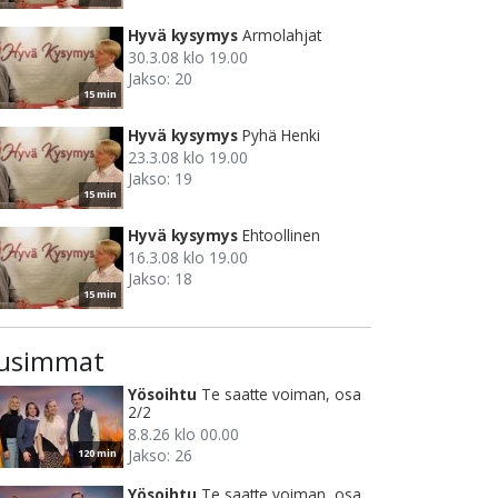
Hyvä kysymys
Armolahjat
30.3.08 klo 19.00
Jakso: 20
15 min
Hyvä kysymys
Pyhä Henki
23.3.08 klo 19.00
Jakso: 19
15 min
Hyvä kysymys
Ehtoollinen
16.3.08 klo 19.00
Jakso: 18
15 min
usimmat
Yösoihtu
Te saatte voiman, osa
2/2
8.8.26 klo 00.00
Jakso: 26
120 min
Yösoihtu
Te saatte voiman, osa