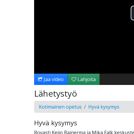
Jaa video
Lahjoita
Lähetystyö
Kotimainen opetus
Hyvä kysymys
Hyvä kysymys
Rovasti Keijo Rainerma ja Mika Falk keskus