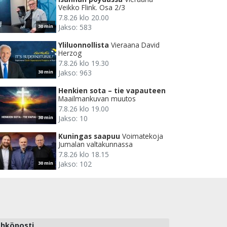
Veikko Flink. Osa 2/3
7.8.26 klo 20.00
Jakso: 583
30 min
Yliluonnollista
Vieraana David
Herzog
7.8.26 klo 19.30
Jakso: 963
30 min
Henkien sota – tie vapauteen
Maailmankuvan muutos
7.8.26 klo 19.00
Jakso: 10
30 min
Kuningas saapuu
Voimatekoja
Jumalan valtakunnassa
7.8.26 klo 18.15
Jakso: 102
30 min
hköposti