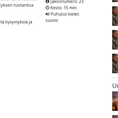
Jaksonumero: 23
etyksen tuotantoa
Kesto: 15 min
Puhutut kielet:
suomi
iä kysymyksiä ja
U