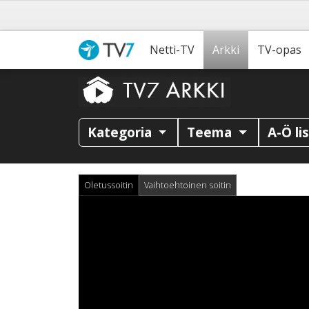
Netti-TV
Arkki
TV-opas
Kategoria
Teema
A-Ö li
Oletussoitin
Vaihtoehtoinen soitin