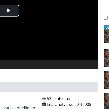
Toista
Video
U
534 katselua
Ensilähetys: su 20.4.2008
televat uskonelämän