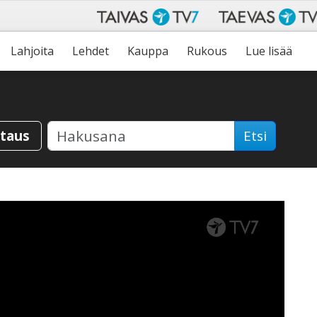
Lahjoita
Lehdet
Kauppa
Rukous
Lue lisää
staus
Etsi