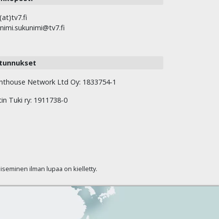
(at)tv7.fi
nimi.sukunimi@tv7.fi
tunnukset
hthouse Network Ltd Oy: 1833754-1
tin Tuki ry: 1911738-0
kaiseminen ilman lupaa on kielletty.