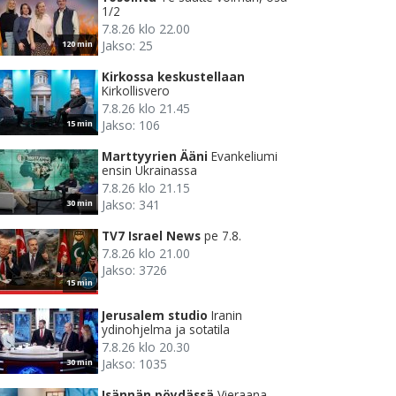
1/2
7.8.26 klo 22.00
Jakso: 25
120 min
Kirkossa keskustellaan
Kirkollisvero
7.8.26 klo 21.45
Jakso: 106
15 min
Marttyyrien Ääni
Evankeliumi
ensin Ukrainassa
7.8.26 klo 21.15
Jakso: 341
30 min
TV7 Israel News
pe 7.8.
7.8.26 klo 21.00
Jakso: 3726
15 min
Jerusalem studio
Iranin
ydinohjelma ja sotatila
7.8.26 klo 20.30
Jakso: 1035
30 min
Isännän pöydässä
Vieraana