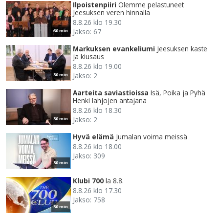
Ilpoistenpiiri
Olemme pelastuneet
Jeesuksen veren hinnalla
8.8.26 klo 19.30
Jakso: 67
60 min
Markuksen evankeliumi
Jeesuksen kaste
ja kiusaus
8.8.26 klo 19.00
Jakso: 2
30 min
Aarteita saviastioissa
Isä, Poika ja Pyhä
Henki lahjojen antajana
8.8.26 klo 18.30
Jakso: 2
30 min
Hyvä elämä
Jumalan voima meissä
8.8.26 klo 18.00
Jakso: 309
30 min
Klubi 700
la 8.8.
8.8.26 klo 17.30
Jakso: 758
30 min