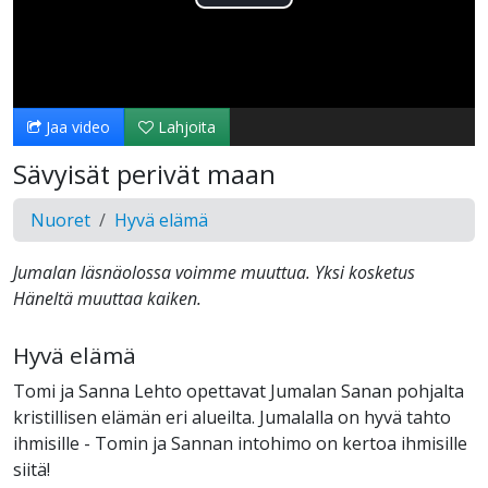
Toista
Video
Jaa video
Lahjoita
Sävyisät perivät maan
Nuoret
Hyvä elämä
Jumalan läsnäolossa voimme muuttua. Yksi kosketus
Häneltä muuttaa kaiken.
Hyvä elämä
Tomi ja Sanna Lehto opettavat Jumalan Sanan pohjalta
kristillisen elämän eri alueilta. Jumalalla on hyvä tahto
ihmisille - Tomin ja Sannan intohimo on kertoa ihmisille
siitä!