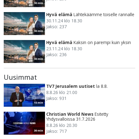
30 min
Hyvä elämä
Lähtekäämme toiselle rannalle
30.11.24 klo 18.30
Jakso: 237
30 min
Hyvä elämä
Kaksin on parempi kuin yksin
23.11.24 klo 18.30
Jakso: 236
30 min
Uusimmat
TV7 Jerusalem uutiset
la 8.8.
8.8.26 klo 21.00
Jakso: 931
15 min
Christian World News
Esitetty
Yhdysvalloissa 31.7.2026
8.8.26 klo 20.30
Jakso: 717
30 min