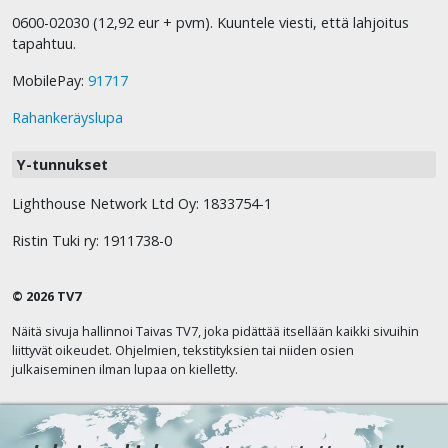
0600-02030 (12,92 eur + pvm). Kuuntele viesti, että lahjoitus
tapahtuu.
MobilePay:
91717
Rahankeräyslupa
Y-tunnukset
Lighthouse Network Ltd Oy: 1833754-1
Ristin Tuki ry: 1911738-0
© 2026 TV7
Näitä sivuja hallinnoi Taivas TV7, joka pidättää itsellään kaikki sivuihin
liittyvät oikeudet. Ohjelmien, tekstityksien tai niiden osien
julkaiseminen ilman lupaa on kielletty.