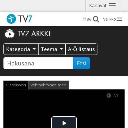
Näytä
Kanavat
valikko
Valikko
Kategoria
Teema
A-Ö listaus
Etsi
Oletussoitin
Vaihtoehtoinen soitin