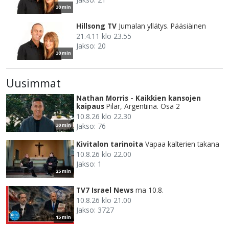
30 min
Hillsong TV
Jumalan yllätys. Pääsiäinen
21.4.11 klo 23.55
Jakso: 20
30 min
Uusimmat
Nathan Morris - Kaikkien kansojen
kaipaus
Pilar, Argentiina. Osa 2
10.8.26 klo 22.30
Jakso: 76
30 min
Kivitalon tarinoita
Vapaa kalterien takana
10.8.26 klo 22.00
Jakso: 1
25 min
TV7 Israel News
ma 10.8.
10.8.26 klo 21.00
Jakso: 3727
15 min