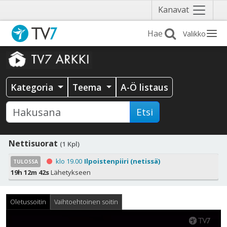
Näytä
Kanavat
valikko
Valikko
Kategoria
Teema
A-Ö listaus
Etsi
Nettisuorat
(1 Kpl)
klo 19.00
Ilpoistenpiiri (netissä)
TULOSSA
19h 12m 42s
Lähetykseen
Oletussoitin
Vaihtoehtoinen soitin