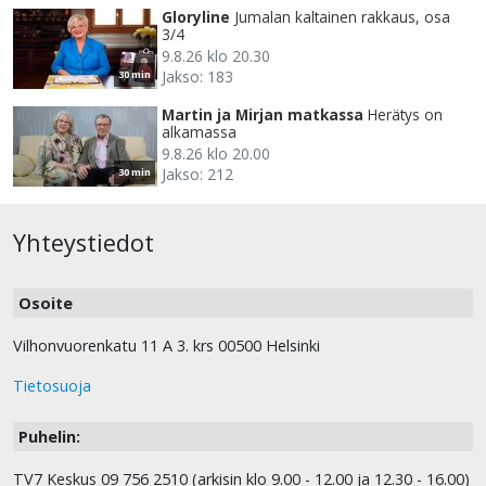
Gloryline
Jumalan kaltainen rakkaus, osa
3/4
9.8.26 klo 20.30
Jakso: 183
30 min
Martin ja Mirjan matkassa
Herätys on
alkamassa
9.8.26 klo 20.00
Jakso: 212
30 min
Yhteystiedot
Osoite
Vilhonvuorenkatu 11 A 3. krs 00500 Helsinki
Tietosuoja
Puhelin:
TV7 Keskus 09 756 2510 (arkisin klo 9.00 - 12.00 ja 12.30 - 16.00)