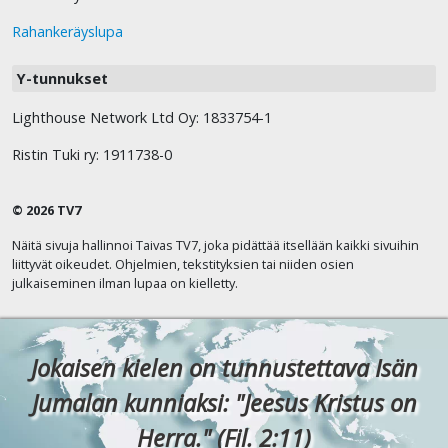
Rahankeräyslupa
Y-tunnukset
Lighthouse Network Ltd Oy: 1833754-1
Ristin Tuki ry: 1911738-0
© 2026 TV7
Näitä sivuja hallinnoi Taivas TV7, joka pidättää itsellään kaikki sivuihin
liittyvät oikeudet. Ohjelmien, tekstityksien tai niiden osien
julkaiseminen ilman lupaa on kielletty.
Jokaisen kielen on tunnustettava Isän
Jumalan kunniaksi: "Jeesus Kristus on
Herra." (Fil. 2:11)