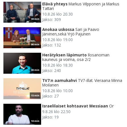
Elävä yhteys
Markus Vilpponen ja Markus
Tattari
10.8.26 klo 20.30
Jakso: 309
30 min
Anokaa uskossa
Sari ja Paavo
Järvinen,sekä Yrjö Pajunen
10.8.26 klo 19.00
Jakso: 132
90 min
Herätyksen läpimurto
Ilosanoman
kauneus ja voima, osa 2/2
10.8.26 klo 18.30
Jakso: 240
30 min
TV7:n aamukahvi
TV7-illat. Vieraana Minna
Moilanen
10.8.26 klo 10.00
Jakso: 27
15 min
Israelilaiset kohtaavat Messiaan
Or
9.8.26 klo 22.50
Jakso: 19
10 min