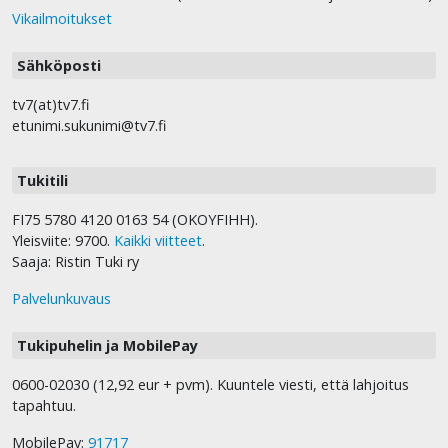
Vikailmoitukset
Sähköposti
tv7(at)tv7.fi
etunimi.sukunimi@tv7.fi
Tukitili
FI75 5780 4120 0163 54 (OKOYFIHH).
Yleisviite: 9700.
Kaikki viitteet
.
Saaja: Ristin Tuki ry
Palvelunkuvaus
Tukipuhelin ja MobilePay
0600-02030 (12,92 eur + pvm). Kuuntele viesti, että lahjoitus
tapahtuu.
MobilePay:
91717