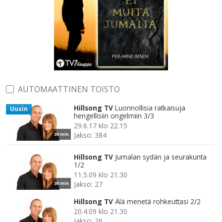
AUTOMAATTINEN TOISTO
Hillsong TV
Luonnollisia ratkaisuja
Uusin
hengellisiin ongelmiin 3/3
29.6.17 klo 22.15
Jakso: 384
30 min
Hillsong TV
Jumalan sydän ja seurakunta
1/2
11.5.09 klo 21.30
Jakso: 27
30 min
Hillsong TV
Älä menetä rohkeuttasi 2/2
20.4.09 klo 21.30
Jakso: 26