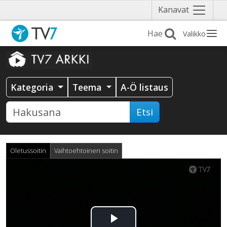
Näytä
Kanavat
valikko
Valikko
Kategoria
Teema
A-Ö listaus
Etsi
Oletussoitin
Vaihtoehtoinen soitin