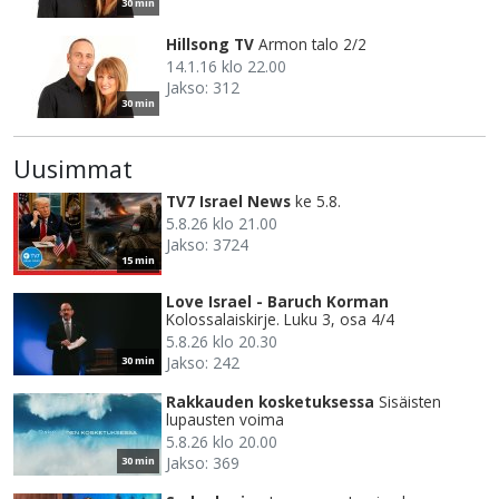
30 min
Hillsong TV
Armon talo 2/2
14.1.16 klo 22.00
Jakso: 312
30 min
Uusimmat
TV7 Israel News
ke 5.8.
5.8.26 klo 21.00
Jakso: 3724
15 min
Love Israel - Baruch Korman
Kolossalaiskirje. Luku 3, osa 4/4
5.8.26 klo 20.30
Jakso: 242
30 min
Rakkauden kosketuksessa
Sisäisten
lupausten voima
5.8.26 klo 20.00
Jakso: 369
30 min