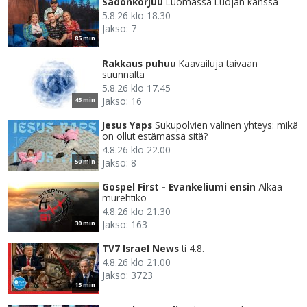
Sadonkorjuu
Luomassa Luojan kanssa
5.8.26 klo 18.30
Jakso: 7
85 min
Rakkaus puhuu
Kaavailuja taivaan
suunnalta
5.8.26 klo 17.45
Jakso: 16
45 min
Jesus Yaps
Sukupolvien välinen yhteys: mikä
on ollut estämässä sitä?
4.8.26 klo 22.00
Jakso: 8
50 min
Gospel First - Evankeliumi ensin
Älkää
murehtiko
4.8.26 klo 21.30
Jakso: 163
30 min
TV7 Israel News
ti 4.8.
4.8.26 klo 21.00
Jakso: 3723
15 min