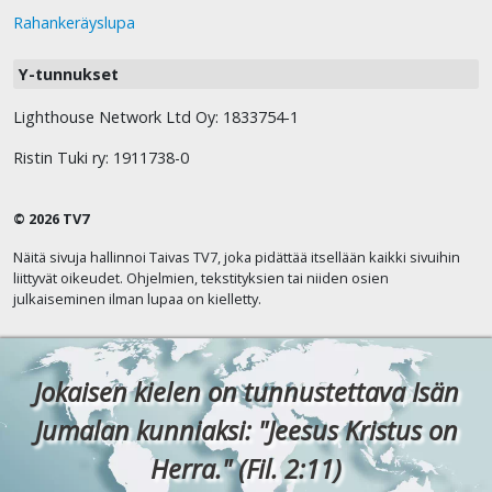
Rahankeräyslupa
Y-tunnukset
Lighthouse Network Ltd Oy: 1833754-1
Ristin Tuki ry: 1911738-0
© 2026 TV7
Näitä sivuja hallinnoi Taivas TV7, joka pidättää itsellään kaikki sivuihin
liittyvät oikeudet. Ohjelmien, tekstityksien tai niiden osien
julkaiseminen ilman lupaa on kielletty.
Jokaisen kielen on tunnustettava Isän
Jumalan kunniaksi: "Jeesus Kristus on
Herra." (Fil. 2:11)