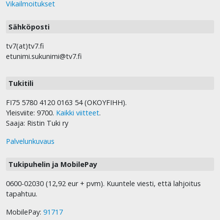
Vikailmoitukset
Sähköposti
tv7(at)tv7.fi
etunimi.sukunimi@tv7.fi
Tukitili
FI75 5780 4120 0163 54 (OKOYFIHH).
Yleisviite: 9700.
Kaikki viitteet
.
Saaja: Ristin Tuki ry
Palvelunkuvaus
Tukipuhelin ja MobilePay
0600-02030 (12,92 eur + pvm). Kuuntele viesti, että lahjoitus
tapahtuu.
MobilePay:
91717