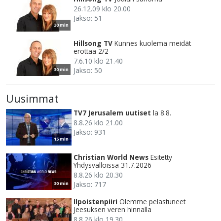
26.12.09 klo 20.00
Jakso: 51
30 min
Hillsong TV
Kunnes kuolema meidät
erottaa 2/2
7.6.10 klo 21.40
Jakso: 50
30 min
Uusimmat
TV7 Jerusalem uutiset
la 8.8.
8.8.26 klo 21.00
Jakso: 931
15 min
Christian World News
Esitetty
Yhdysvalloissa 31.7.2026
8.8.26 klo 20.30
Jakso: 717
30 min
Ilpoistenpiiri
Olemme pelastuneet
Jeesuksen veren hinnalla
8.8.26 klo 19.30