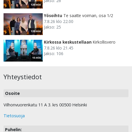
Jakso: 26
120 min
Yösoihtu
Te saatte voiman, osa 1/2
7.8.26 klo 22.00
Jakso: 25
120 min
Kirkossa keskustellaan
Kirkollisvero
7.8.26 klo 21.45
Jakso: 106
15 min
Yhteystiedot
Osoite
Vilhonvuorenkatu 11 A 3. krs 00500 Helsinki
Tietosuoja
Puhelin: