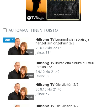
AUTOMAATTINEN TOISTO
Hillsong TV
Luonnollisia ratkaisuja
Uusin
hengellisiin ongelmiin 3/3
29.6.17 klo 22.15
Jakso: 384
30 min
Hillsong TV
Iloitse että sinulta puuttuu
jotakin 1/2
6.9.10 klo 21.40
Jakso: 58
30 min
Hillsong TV
Ole vilpitön 2/2
30.8.10 klo 21.40
Jakso: 57
30 min
Hillsong TV
Ole vilpitön 1/2