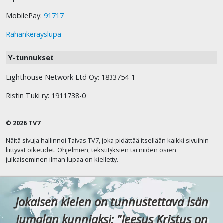
MobilePay:
91717
Rahankeräyslupa
Y-tunnukset
Lighthouse Network Ltd Oy: 1833754-1
Ristin Tuki ry: 1911738-0
© 2026 TV7
Näitä sivuja hallinnoi Taivas TV7, joka pidättää itsellään kaikki sivuihin
liittyvät oikeudet. Ohjelmien, tekstityksien tai niiden osien
julkaiseminen ilman lupaa on kielletty.
Jokaisen kielen on tunnustettava Isän
Jumalan kunniaksi: "Jeesus Kristus on