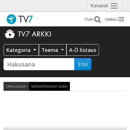
Näytä
Kanavat
valikko
Valikko
Kategoria
Teema
A-Ö listaus
Etsi
Oletussoitin
Vaihtoehtoinen soitin