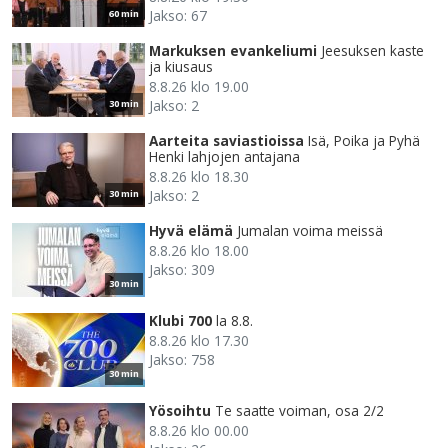
Jakso: 67
60 min
Markuksen evankeliumi
Jeesuksen kaste
ja kiusaus
8.8.26 klo 19.00
Jakso: 2
30 min
Aarteita saviastioissa
Isä, Poika ja Pyhä
Henki lahjojen antajana
8.8.26 klo 18.30
Jakso: 2
30 min
Hyvä elämä
Jumalan voima meissä
8.8.26 klo 18.00
Jakso: 309
30 min
Klubi 700
la 8.8.
8.8.26 klo 17.30
Jakso: 758
30 min
Yösoihtu
Te saatte voiman, osa 2/2
8.8.26 klo 00.00