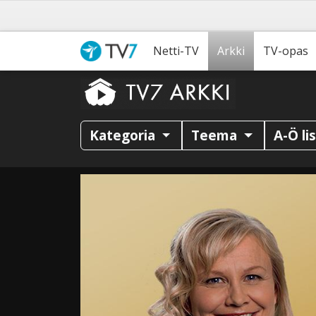
Netti-TV
Arkki
TV-opas
Kategoria
Teema
A-Ö li