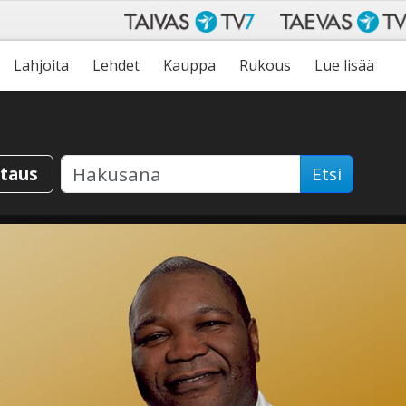
Lahjoita
Lehdet
Kauppa
Rukous
Lue lisää
staus
Etsi