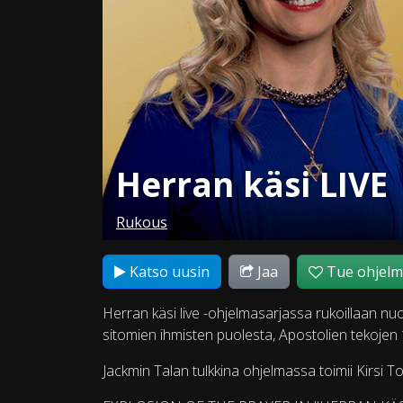
Herran käsi LIVE
Rukous
Katso uusin
Jaa
Tue ohjel
Herran käsi live -ohjelmasarjassa rukoillaan nuo
sitomien ihmisten puolesta, Apostolien tekojen 
Jackmin Talan tulkkina ohjelmassa toimii Kirsi To