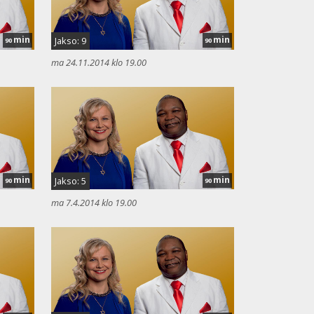
min
min
Jakso: 9
90
90
ma 24.11.2014 klo 19.00
min
min
Jakso: 5
90
90
ma 7.4.2014 klo 19.00