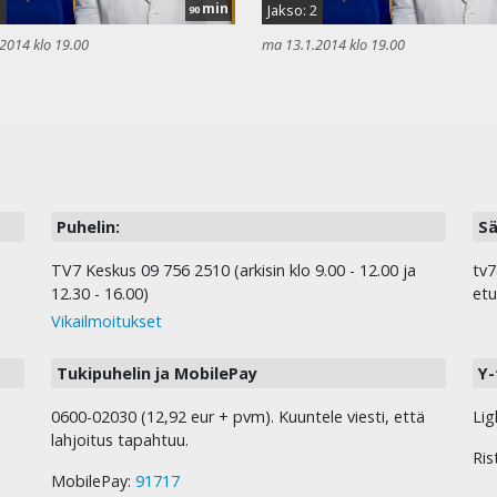
min
3
Jakso: 2
90
2014 klo 19.00
ma 13.1.2014 klo 19.00
Puhelin:
Sä
TV7 Keskus 09 756 2510 (arkisin klo 9.00 - 12.00 ja
tv7
12.30 - 16.00)
etu
Vikailmoitukset
Tukipuhelin ja MobilePay
Y-
0600-02030 (12,92 eur + pvm). Kuuntele viesti, että
Lig
lahjoitus tapahtuu.
Ris
MobilePay:
91717