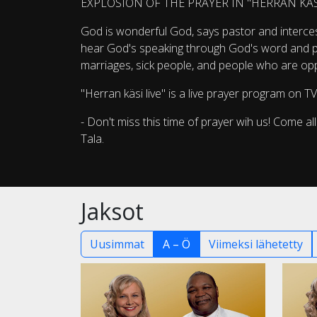
EXPLOSION OF THE PRAYER IN "HERRAN KÄSI
God is wonderful God, says pastor and interce
hear God's speaking through God's word and pra
marriages, sick people, and people who are opp
"Herran käsi live" is a live prayer program on T
- Don't miss this time of prayer wih us! Come al
Tala.
Jaksot
Uusimmat
A – Ö
Viimeksi lähetetty