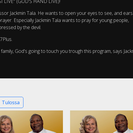
 LIVE" (GOD'S HAND LIVE)!
ssor Jackmin Tala. He wants to open your eyes to see, and ears
yer. Especially Jackmin Tala wants to pray for young people,
ressed by the devil.
V7Plus.
l family, God's going to touch you trough this program, says Jac
Tulossa