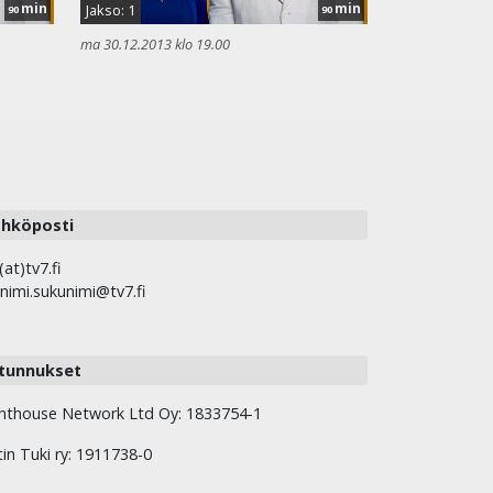
min
min
Jakso: 1
90
90
ma 30.12.2013 klo 19.00
hköposti
(at)tv7.fi
nimi.sukunimi@tv7.fi
tunnukset
hthouse Network Ltd Oy: 1833754-1
tin Tuki ry: 1911738-0