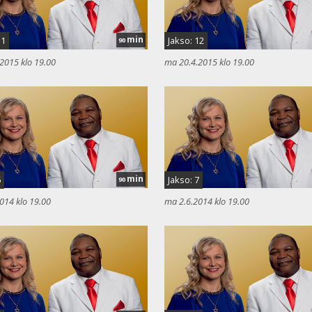
min
11
Jakso: 12
90
2015 klo 19.00
ma 20.4.2015 klo 19.00
min
6
Jakso: 7
90
014 klo 19.00
ma 2.6.2014 klo 19.00