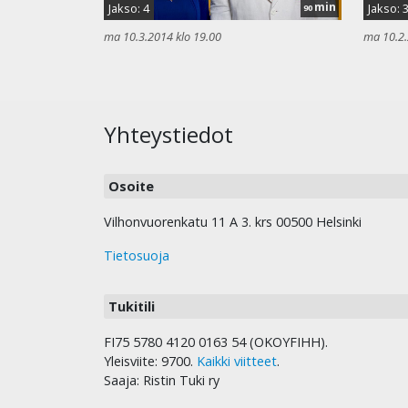
min
Jakso: 4
Jakso: 
90
ma 10.3.2014 klo 19.00
ma 10.2.
Yhteystiedot
Osoite
Vilhonvuorenkatu 11 A 3. krs 00500 Helsinki
Tietosuoja
Tukitili
FI75 5780 4120 0163 54 (OKOYFIHH).
Yleisviite: 9700.
Kaikki viitteet
.
Saaja: Ristin Tuki ry