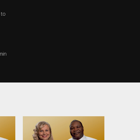
 to
kmin