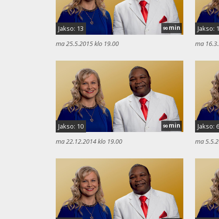
min
Jakso: 13
Jakso: 
90
ma 25.5.2015 klo 19.00
ma 16.3.
min
Jakso: 10
Jakso: 
90
ma 22.12.2014 klo 19.00
ma 5.5.2