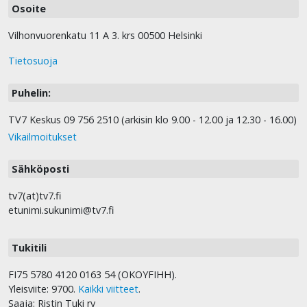
Osoite
Vilhonvuorenkatu 11 A 3. krs 00500 Helsinki
Tietosuoja
Puhelin:
TV7 Keskus 09 756 2510 (arkisin klo 9.00 - 12.00 ja 12.30 - 16.00)
Vikailmoitukset
Sähköposti
tv7(at)tv7.fi
etunimi.sukunimi@tv7.fi
Tukitili
FI75 5780 4120 0163 54 (OKOYFIHH).
Yleisviite: 9700.
Kaikki viitteet
.
Saaja: Ristin Tuki ry