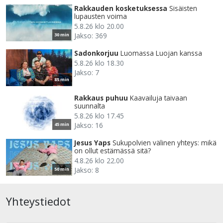
Rakkauden kosketuksessa
Sisäisten
lupausten voima
5.8.26 klo 20.00
Jakso: 369
30 min
Sadonkorjuu
Luomassa Luojan kanssa
5.8.26 klo 18.30
Jakso: 7
85 min
Rakkaus puhuu
Kaavailuja taivaan
suunnalta
5.8.26 klo 17.45
Jakso: 16
45 min
Jesus Yaps
Sukupolvien välinen yhteys: mikä
on ollut estämässä sitä?
4.8.26 klo 22.00
Jakso: 8
50 min
Yhteystiedot