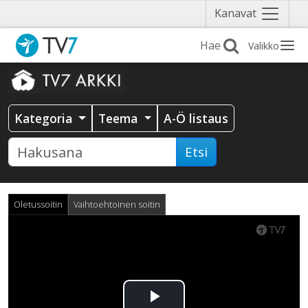
Näytä
Kanavat
valikko
Valikko
Kategoria
Teema
A-Ö listaus
Etsi
Oletussoitin
Vaihtoehtoinen soitin