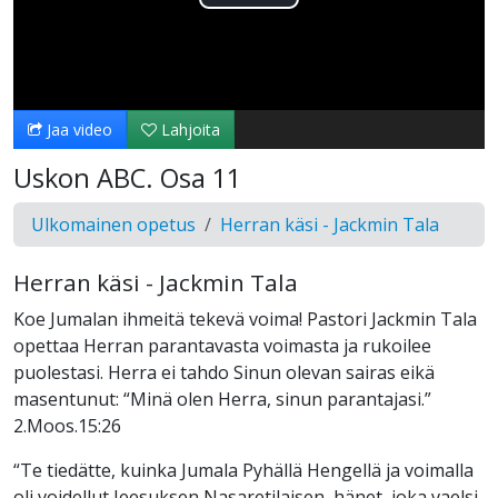
Toista
Video
Jaa video
Lahjoita
Uskon ABC. Osa 11
Ulkomainen opetus
Herran käsi - Jackmin Tala
Herran käsi - Jackmin Tala
Koe Jumalan ihmeitä tekevä voima! Pastori Jackmin Tala
opettaa Herran parantavasta voimasta ja rukoilee
puolestasi. Herra ei tahdo Sinun olevan sairas eikä
masentunut: “Minä olen Herra, sinun parantajasi.”
2.Moos.15:26
“Te tiedätte, kuinka Jumala Pyhällä Hengellä ja voimalla
oli voidellut Jeesuksen Nasaretilaisen, hänet, joka vaelsi