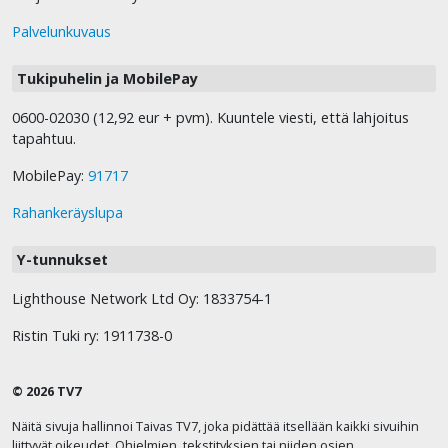
Palvelunkuvaus
Tukipuhelin ja MobilePay
0600-02030 (12,92 eur + pvm). Kuuntele viesti, että lahjoitus
tapahtuu.
MobilePay:
91717
Rahankeräyslupa
Y-tunnukset
Lighthouse Network Ltd Oy: 1833754-1
Ristin Tuki ry: 1911738-0
© 2026 TV7
Näitä sivuja hallinnoi Taivas TV7, joka pidättää itsellään kaikki sivuihin
liittyvät oikeudet. Ohjelmien, tekstityksien tai niiden osien