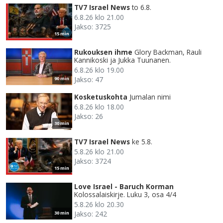
TV7 Israel News
to 6.8.
6.8.26 klo 21.00
Jakso: 3725
15 min
Rukouksen ihme
Glory Backman, Rauli
Kannikoski ja Jukka Tuunanen.
6.8.26 klo 19.00
Jakso: 47
90 min
Kosketuskohta
Jumalan nimi
6.8.26 klo 18.00
Jakso: 26
30 min
TV7 Israel News
ke 5.8.
5.8.26 klo 21.00
Jakso: 3724
15 min
Love Israel - Baruch Korman
Kolossalaiskirje. Luku 3, osa 4/4
5.8.26 klo 20.30
Jakso: 242
30 min