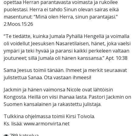
opettaa Herran parantavasta voimasta ja rukoilee
puolestasi. Herra ei tahdo Sinun olevan sairas eikä
masentunut: “Minä olen Herra, sinun parantajasi.”
2.Moos.15:26
“Te tiedätte, kuinka Jumala Pyhällä Hengellä ja voimalla
oli voidellut Jeesuksen Nasaretilaisen, hänet, joka vaelsi
ympäri ja teki hyvää ja paransi kaikki perkeleen valtaan
joutuneet; sillä Jumala oli hänen kanssansa.” Apt. 10:38
Sama Jeesus toimii tänään. Ihmeet ja merkit seuraavat
julistettua Sanaa. Ota vastaan ihmeesi!
Jackmin ja hänen vaimonsa Nicole ovat lähtöisin
Kongosta. Heillä on viisi ihanaa lasta. Pastori Jackmin on
Suomen kansalainen ja rakastettu julistaja.
Tulkkina ohjelmassa toimii Kirsi Toivola.
Ks. lisää: www.armonvirta.net
789 katselua