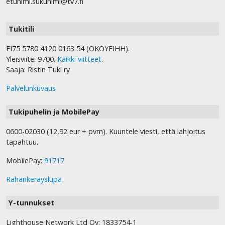
etunimi.sukunimi@tv7.fi
Tukitili
FI75 5780 4120 0163 54 (OKOYFIHH).
Yleisviite: 9700.
Kaikki viitteet
.
Saaja: Ristin Tuki ry
Palvelunkuvaus
Tukipuhelin ja MobilePay
0600-02030 (12,92 eur + pvm). Kuuntele viesti, että lahjoitus
tapahtuu.
MobilePay:
91717
Rahankeräyslupa
Y-tunnukset
Lighthouse Network Ltd Oy: 1833754-1