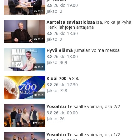
8.8.26 klo 19.00
Jakso: 2
30 min
Aarteita saviastioissa
Isä, Poika ja Pyhä
Henki lahjojen antajana
8.8.26 klo 18.30
Jakso: 2
30 min
Hyvä elämä
Jumalan voima meissä
8.8.26 klo 18.00
Jakso: 309
30 min
Klubi 700
la 8.8.
8.8.26 klo 17.30
Jakso: 758
30 min
Yösoihtu
Te saatte voiman, osa 2/2
8.8.26 klo 00.00
Jakso: 26
120 min
Yösoihtu
Te saatte voiman, osa 1/2