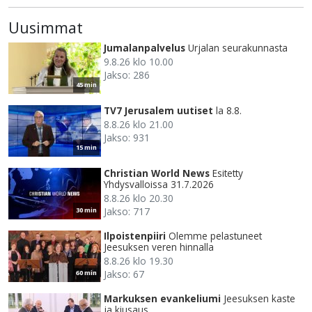
Uusimmat
Jumalanpalvelus
Urjalan seurakunnasta
9.8.26 klo 10.00
Jakso: 286
45 min
TV7 Jerusalem uutiset
la 8.8.
8.8.26 klo 21.00
Jakso: 931
15 min
Christian World News
Esitetty
Yhdysvalloissa 31.7.2026
8.8.26 klo 20.30
Jakso: 717
30 min
Ilpoistenpiiri
Olemme pelastuneet
Jeesuksen veren hinnalla
8.8.26 klo 19.30
Jakso: 67
60 min
Markuksen evankeliumi
Jeesuksen kaste
ja kiusaus