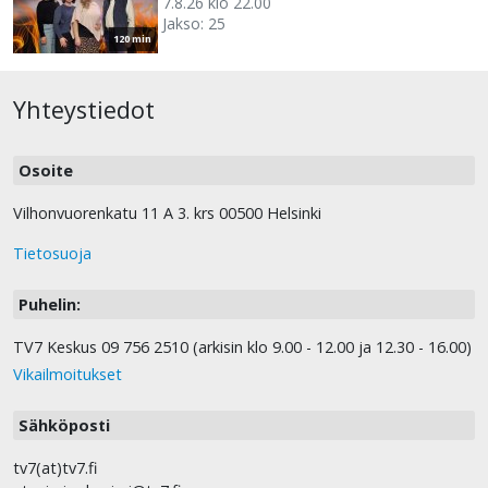
7.8.26 klo 22.00
Jakso: 25
120 min
Yhteystiedot
Osoite
Vilhonvuorenkatu 11 A 3. krs 00500 Helsinki
Tietosuoja
Puhelin:
TV7 Keskus 09 756 2510 (arkisin klo 9.00 - 12.00 ja 12.30 - 16.00)
Vikailmoitukset
Sähköposti
tv7(at)tv7.fi