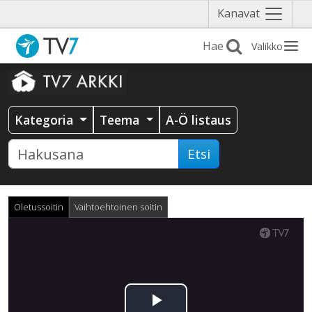
Näytä
Kanavat
valikko
Valikko
Kategoria
Teema
A-Ö listaus
Etsi
Oletussoitin
Vaihtoehtoinen soitin