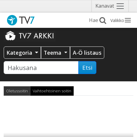
Näytä
Kanavat
valikko
Valikko
Kategoria
Teema
A-Ö listaus
Etsi
Oletussoitin
Vaihtoehtoinen soitin