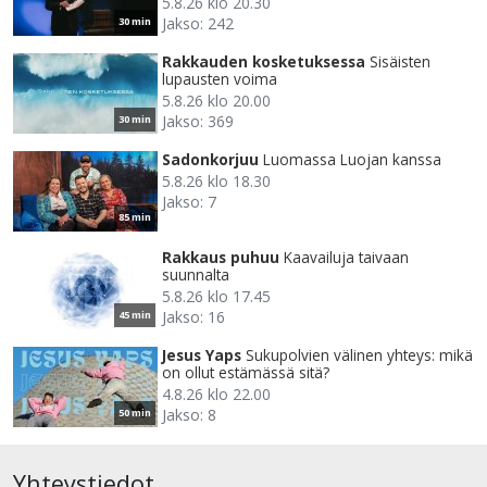
5.8.26 klo 20.30
Jakso: 242
30 min
Rakkauden kosketuksessa
Sisäisten
lupausten voima
5.8.26 klo 20.00
Jakso: 369
30 min
Sadonkorjuu
Luomassa Luojan kanssa
5.8.26 klo 18.30
Jakso: 7
85 min
Rakkaus puhuu
Kaavailuja taivaan
suunnalta
5.8.26 klo 17.45
Jakso: 16
45 min
Jesus Yaps
Sukupolvien välinen yhteys: mikä
on ollut estämässä sitä?
4.8.26 klo 22.00
Jakso: 8
50 min
Yhteystiedot