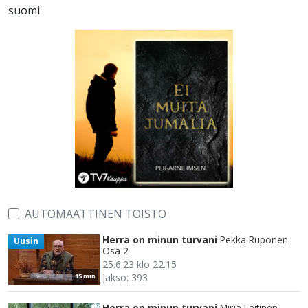
suomi
AUTOMAATTINEN TOISTO
Herra on minun turvani
Pekka Ruponen.
Uusin
Osa 2
25.6.23 klo 22.15
Jakso: 393
15 min
Herra on minun turvani
Mirja Laitinen