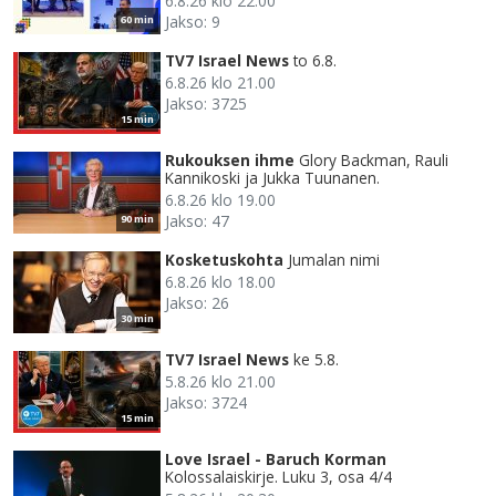
6.8.26 klo 22.00
Jakso: 9
60 min
TV7 Israel News
to 6.8.
6.8.26 klo 21.00
Jakso: 3725
15 min
Rukouksen ihme
Glory Backman, Rauli
Kannikoski ja Jukka Tuunanen.
6.8.26 klo 19.00
Jakso: 47
90 min
Kosketuskohta
Jumalan nimi
6.8.26 klo 18.00
Jakso: 26
30 min
TV7 Israel News
ke 5.8.
5.8.26 klo 21.00
Jakso: 3724
15 min
Love Israel - Baruch Korman
Kolossalaiskirje. Luku 3, osa 4/4