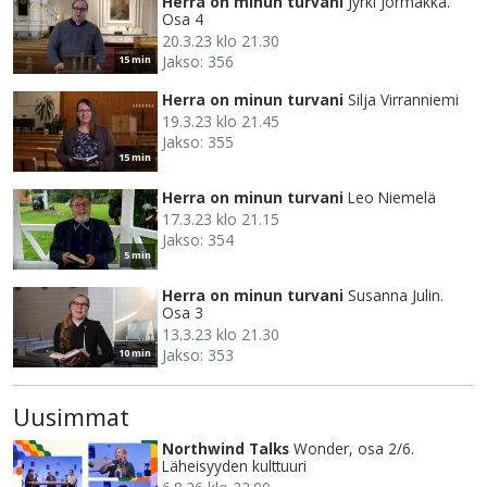
Herra on minun turvani
Jyrki Jormakka.
Osa 4
20.3.23 klo 21.30
Jakso: 356
15 min
Herra on minun turvani
Silja Virranniemi
19.3.23 klo 21.45
Jakso: 355
15 min
Herra on minun turvani
Leo Niemelä
17.3.23 klo 21.15
Jakso: 354
5 min
Herra on minun turvani
Susanna Julin.
Osa 3
13.3.23 klo 21.30
Jakso: 353
10 min
Uusimmat
Northwind Talks
Wonder, osa 2/6.
Läheisyyden kulttuuri