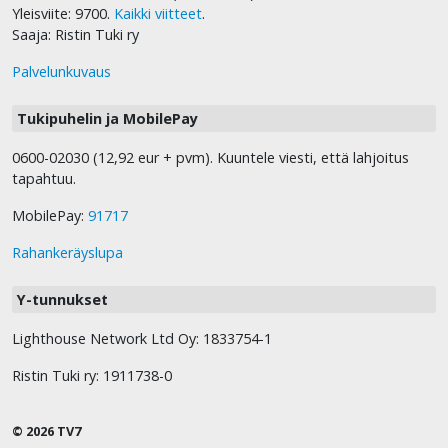
Yleisviite: 9700.
Kaikki viitteet
.
Saaja: Ristin Tuki ry
Palvelunkuvaus
Tukipuhelin ja MobilePay
0600-02030 (12,92 eur + pvm). Kuuntele viesti, että lahjoitus
tapahtuu.
MobilePay:
91717
Rahankeräyslupa
Y-tunnukset
Lighthouse Network Ltd Oy: 1833754-1
Ristin Tuki ry: 1911738-0
© 2026 TV7