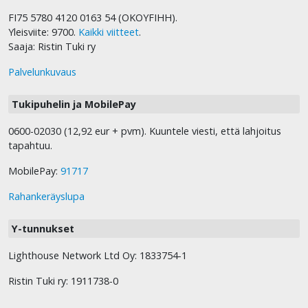
FI75 5780 4120 0163 54 (OKOYFIHH).
Yleisviite: 9700.
Kaikki viitteet
.
Saaja: Ristin Tuki ry
Palvelunkuvaus
Tukipuhelin ja MobilePay
0600-02030 (12,92 eur + pvm). Kuuntele viesti, että lahjoitus
tapahtuu.
MobilePay:
91717
Rahankeräyslupa
Y-tunnukset
Lighthouse Network Ltd Oy: 1833754-1
Ristin Tuki ry: 1911738-0