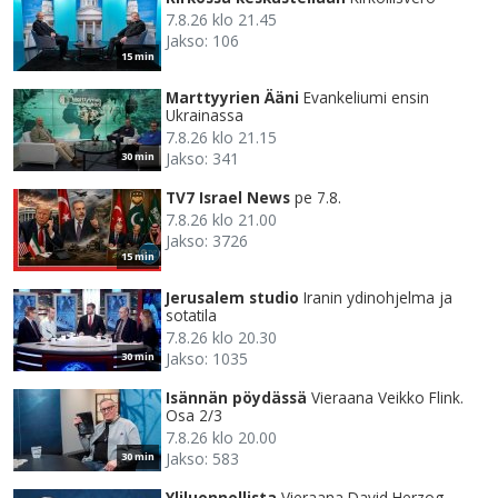
7.8.26 klo 21.45
Jakso: 106
15 min
Marttyyrien Ääni
Evankeliumi ensin
Ukrainassa
7.8.26 klo 21.15
Jakso: 341
30 min
TV7 Israel News
pe 7.8.
7.8.26 klo 21.00
Jakso: 3726
15 min
Jerusalem studio
Iranin ydinohjelma ja
sotatila
7.8.26 klo 20.30
Jakso: 1035
30 min
Isännän pöydässä
Vieraana Veikko Flink.
Osa 2/3
7.8.26 klo 20.00
Jakso: 583
30 min
Yliluonnollista
Vieraana David Herzog