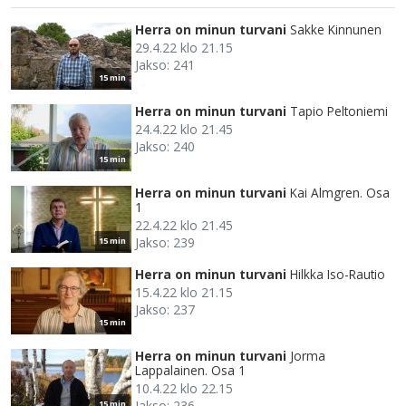
Herra on minun turvani
Sakke Kinnunen
29.4.22 klo 21.15
Jakso: 241
15 min
Herra on minun turvani
Tapio Peltoniemi
24.4.22 klo 21.45
Jakso: 240
15 min
Herra on minun turvani
Kai Almgren. Osa
1
22.4.22 klo 21.45
Jakso: 239
15 min
Herra on minun turvani
Hilkka Iso-Rautio
15.4.22 klo 21.15
Jakso: 237
15 min
Herra on minun turvani
Jorma
Lappalainen. Osa 1
10.4.22 klo 22.15
Jakso: 236
15 min