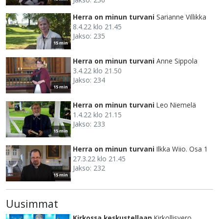
Herra on minun turvani
Sarianne Villikka
8.4.22 klo 21.45
Jakso: 235
15 min
Herra on minun turvani
Anne Sippola
3.4.22 klo 21.50
Jakso: 234
15 min
Herra on minun turvani
Leo Niemelä
1.4.22 klo 21.15
Jakso: 233
15 min
Herra on minun turvani
Ilkka Wiio. Osa 1
27.3.22 klo 21.45
Jakso: 232
15 min
Uusimmat
Kirkossa keskustellaan
Kirkollisvero