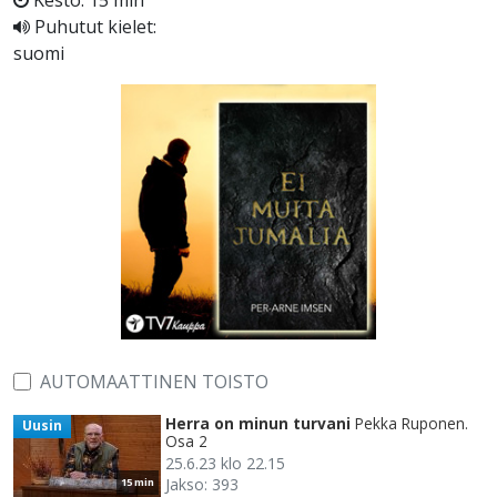
Kesto: 15 min
Puhutut kielet:
suomi
AUTOMAATTINEN TOISTO
Herra on minun turvani
Pekka Ruponen.
Uusin
Osa 2
25.6.23 klo 22.15
Jakso: 393
15 min