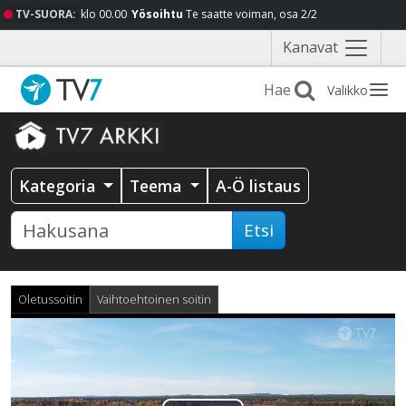
TV-SUORA:
klo 00.00
Yösoihtu
Te saatte voiman, osa 2/2
Näytä
Kanavat
valikko
Valikko
Kategoria
Teema
A-Ö listaus
Etsi
Oletussoitin
Vaihtoehtoinen soitin