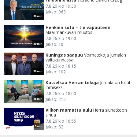
7.8.26 klo 19.30
Jakso: 963
30 min
Henkien sota – tie vapauteen
Maailmankuvan muutos
7.8.26 klo 19.00
Jakso: 10
30 min
Kuningas saapuu
Voimatekoja Jumalan
valtakunnassa
7.8.26 klo 18.15
Jakso: 102
30 min
Katselkaa Herran tekoja
Jumala on tullut
ihmiseksi
7.8.26 klo 18.00
Jakso: 212
15 min
Viikon raamattulaulu
Herra siunatkoon
sinua
7.8.26 klo 16.55
Jakso: 32
5 min