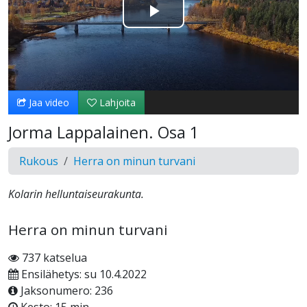
Toista
Video
Jaa video
Lahjoita
Jorma Lappalainen. Osa 1
Rukous
Herra on minun turvani
Kolarin helluntaiseurakunta.
Herra on minun turvani
737 katselua
Ensilähetys: su 10.4.2022
Jaksonumero: 236