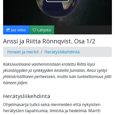
Toista
Video
Jaa video
Lahjoita
Anssi ja Riitta Rönnqvist. Osa 1/2
Ihmeet ja merkit
Herätysliikehdintä
Kaksivuotiaana vanhemmistaan erotettu Riitta löysi
yksinäisyyden ja synkkyyden keskeltä Jumalan. Anssi syntyi
yhteiskristilliseen perheeseen, mutta isän tunteettomuus jätti
häneen jäljen.
Herätysliikehdintä
Ohjelmasarja tutkii sekä menneiden että nykyisten
herätysten tapahtumia, ilmiöitä ja hedelmiä. Martti