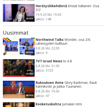
Herätysliikehdintä
Kristal Valtanen. Osa
2/2
19.9.23 klo 19.00
Jakso: 148
30 min
Uusimmat
Northwind Talks
Wonder, osa 2/6.
Läheisyyden kulttuuri
6.8.26 klo 22.00
Jakso: 9
60 min
TV7 Israel News
to 6.8.
6.8.26 klo 21.00
Jakso: 3725
15 min
Rukouksen ihme
Glory Backman, Rauli
Kannikoski ja Jukka Tuunanen.
6.8.26 klo 19.00
Jakso: 47
90 min
Kosketuskohta
Jumalan nimi