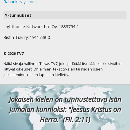
Rahankeräyslupa
Y-tunnukset
Lighthouse Network Ltd Oy: 1833754-1
Ristin Tuki ry: 1911738-0
© 2026 TV7
Näitä sivuja hallinnoi Taivas TV7, joka pidättää itsellään kaikki sivuihin
liittyvät oikeudet. Ohjelmien, tekstityksien tai niiden osien
julkaiseminen ilman lupaa on kielletty.
Jokaisen kielen on tunnustettava Isän
Jumalan kunniaksi: "Jeesus Kristus on
Herra." (Fil. 2:11)