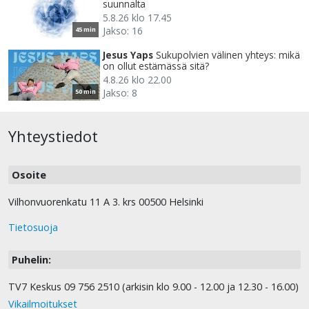
suunnalta
5.8.26 klo 17.45
Jakso: 16
45 min
Jesus Yaps
Sukupolvien välinen yhteys: mikä
on ollut estämässä sitä?
4.8.26 klo 22.00
Jakso: 8
50 min
Yhteystiedot
Osoite
Vilhonvuorenkatu 11 A 3. krs 00500 Helsinki
Tietosuoja
Puhelin:
TV7 Keskus 09 756 2510 (arkisin klo 9.00 - 12.00 ja 12.30 - 16.00)
Vikailmoitukset