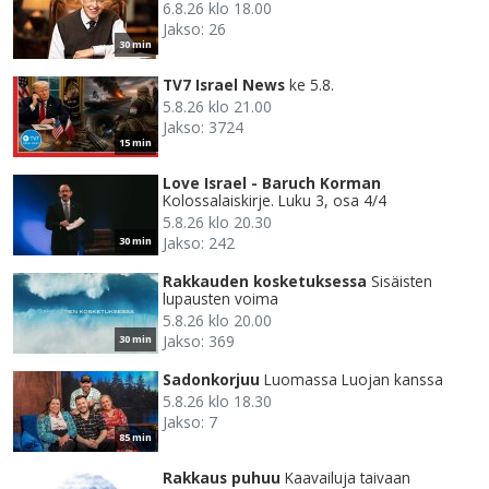
6.8.26 klo 18.00
Jakso: 26
30 min
TV7 Israel News
ke 5.8.
5.8.26 klo 21.00
Jakso: 3724
15 min
Love Israel - Baruch Korman
Kolossalaiskirje. Luku 3, osa 4/4
5.8.26 klo 20.30
Jakso: 242
30 min
Rakkauden kosketuksessa
Sisäisten
lupausten voima
5.8.26 klo 20.00
Jakso: 369
30 min
Sadonkorjuu
Luomassa Luojan kanssa
5.8.26 klo 18.30
Jakso: 7
85 min
Rakkaus puhuu
Kaavailuja taivaan