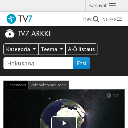
Näytä
Kanavat
valikko
Valikko
Kategoria
Teema
A-Ö listaus
Etsi
Oletussoitin
Vaihtoehtoinen soitin