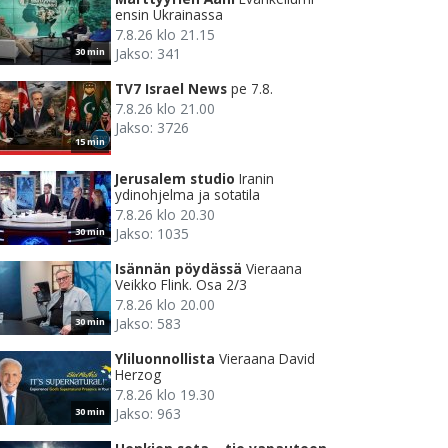
ensin Ukrainassa
7.8.26 klo 21.15
Jakso: 341
30 min
TV7 Israel News
pe 7.8.
7.8.26 klo 21.00
Jakso: 3726
15 min
Jerusalem studio
Iranin
ydinohjelma ja sotatila
7.8.26 klo 20.30
Jakso: 1035
30 min
Isännän pöydässä
Vieraana
Veikko Flink. Osa 2/3
7.8.26 klo 20.00
Jakso: 583
30 min
Yliluonnollista
Vieraana David
Herzog
7.8.26 klo 19.30
Jakso: 963
30 min