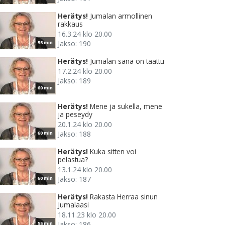
Herätys!
Jumalan armollinen
rakkaus
16.3.24 klo 20.00
Jakso: 190
55 min
Herätys!
Jumalan sana on taattu
17.2.24 klo 20.00
Jakso: 189
60 min
Herätys!
Mene ja sukella, mene
ja peseydy
20.1.24 klo 20.00
Jakso: 188
60 min
Herätys!
Kuka sitten voi
pelastua?
13.1.24 klo 20.00
Jakso: 187
60 min
Herätys!
Rakasta Herraa sinun
Jumalaasi
18.11.23 klo 20.00
Jakso: 186
55 min