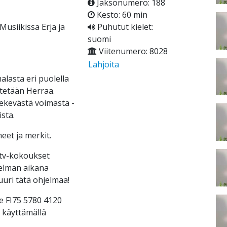
Jaksonumero: 188
Kesto: 60 min
Musiikissa Erja ja
Puhutut kielet:
suomi
Viitenumero: 8028
Lahjoita
alasta eri puolella
itetään Herraa.
ekevästä voimasta -
sta.
eet ja merkit.
 tv-kokoukset
jelman aikana
uuri tätä ohjelmaa!
le FI75 5780 4120
e käyttämällä