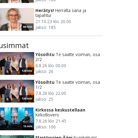
Herätys!
Herralta sana ja
tapahtui
21.10.23 klo 20.00
Jakso: 185
60 min
usimmat
Yösoihtu
Te saatte voiman, osa
2/2
8.8.26 klo 00.00
Jakso: 26
120 min
Yösoihtu
Te saatte voiman, osa
1/2
7.8.26 klo 22.00
Jakso: 25
120 min
Kirkossa keskustellaan
Kirkollisvero
7.8.26 klo 21.45
Jakso: 106
15 min
Marttyyrien Ääni
Evankeliumi