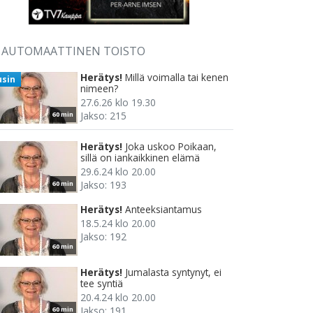
AUTOMAATTINEN TOISTO
Herätys!
Millä voimalla tai kenen
usin
nimeen?
27.6.26 klo 19.30
Jakso: 215
60 min
Herätys!
Joka uskoo Poikaan,
sillä on iankaikkinen elämä
29.6.24 klo 20.00
Jakso: 193
60 min
Herätys!
Anteeksiantamus
18.5.24 klo 20.00
Jakso: 192
60 min
Herätys!
Jumalasta syntynyt, ei
tee syntiä
20.4.24 klo 20.00
Jakso: 191
60 min