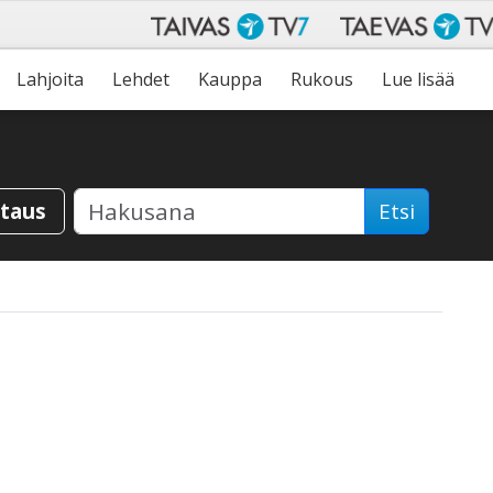
Lahjoita
Lehdet
Kauppa
Rukous
Lue lisää
staus
Etsi