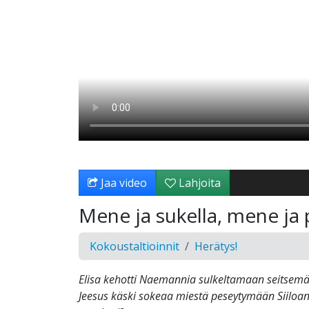
Jaa video
Lahjoita
Mene ja sukella, mene ja
Kokoustaltioinnit
Herätys!
Elisa kehotti Naemannia sulkeltamaan seitsemän
Jeesus käski sokeaa miestä peseytymään Siiloa