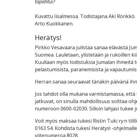
tapahtui?
Kuvattu Iisalmessa. Todistajana Aki Rönkkö. 
Arto Kuokkanen.
Herätys!
Pirkko Vesavaara julistaa sanaa elävästä Jum
Suomea. Lauletaan, ylistetään ja rukoillen ki
Kuullaan myös todistuksia Jumalan ihmeitä t
pelastumisista, paranemisista ja vapautumisi
Herran sanaa seuraavat tänäkin päivänä ihm
Jos tahdot olla mukana varmistamassa, että
jatkuvat, on sinulla mahdollisuus soittaa oh
numeroon 0600-02030. Silloin lahjasi tukee j
Voit myös maksaa tukesi Ristin Tuki ry:n tilil
0163 54. Kohdista tukesi Herätys! -ohjelmall
viitenumeroa 8028.