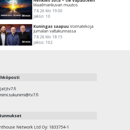
Henkien sota – tie vapauteen
Maailmankuvan muutos
7.8.26 klo 19.00
Jakso: 10
30 min
Kuningas saapuu
Voimatekoja
Jumalan valtakunnassa
7.8.26 klo 18.15
Jakso: 102
30 min
hköposti
(at)tv7.fi
nimi.sukunimi@tv7.fi
tunnukset
hthouse Network Ltd Oy: 1833754-1