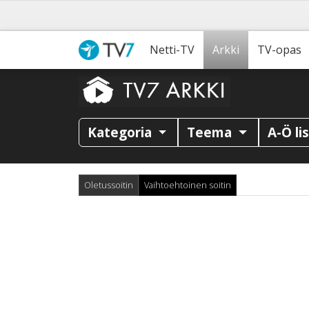
Netti-TV
Arkki
TV-opas
Kategoria
Teema
A-Ö li
Oletussoitin
Vaihtoehtoinen soitin