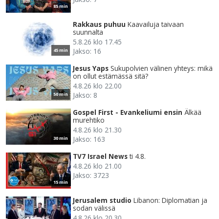
85 min
Rakkaus puhuu
Kaavailuja taivaan
suunnalta
5.8.26 klo 17.45
Jakso: 16
45 min
Jesus Yaps
Sukupolvien välinen yhteys: mikä
on ollut estämässä sitä?
4.8.26 klo 22.00
Jakso: 8
50 min
Gospel First - Evankeliumi ensin
Älkää
murehtiko
4.8.26 klo 21.30
Jakso: 163
30 min
TV7 Israel News
ti 4.8.
4.8.26 klo 21.00
Jakso: 3723
15 min
Jerusalem studio
Libanon: Diplomatian ja
sodan välissä
4.8.26 klo 20.30