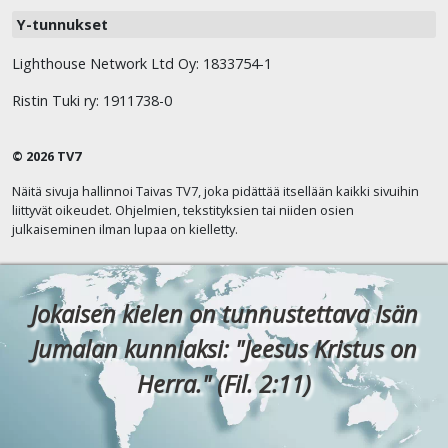
Y-tunnukset
Lighthouse Network Ltd Oy: 1833754-1
Ristin Tuki ry: 1911738-0
© 2026 TV7
Näitä sivuja hallinnoi Taivas TV7, joka pidättää itsellään kaikki sivuihin
liittyvät oikeudet. Ohjelmien, tekstityksien tai niiden osien
julkaiseminen ilman lupaa on kielletty.
Jokaisen kielen on tunnustettava Isän
Jumalan kunniaksi: "Jeesus Kristus on
Herra." (Fil. 2:11)