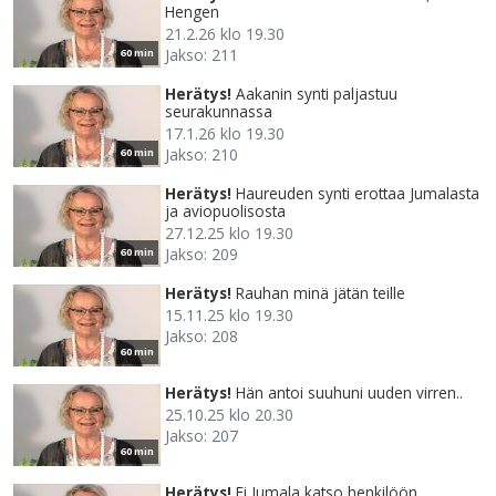
Hengen
21.2.26 klo 19.30
Jakso: 211
60 min
Herätys!
Aakanin synti paljastuu
seurakunnassa
17.1.26 klo 19.30
Jakso: 210
60 min
Herätys!
Haureuden synti erottaa Jumalasta
ja aviopuolisosta
27.12.25 klo 19.30
Jakso: 209
60 min
Herätys!
Rauhan minä jätän teille
15.11.25 klo 19.30
Jakso: 208
60 min
Herätys!
Hän antoi suuhuni uuden virren..
25.10.25 klo 20.30
Jakso: 207
60 min
Herätys!
Ei Jumala katso henkilöön