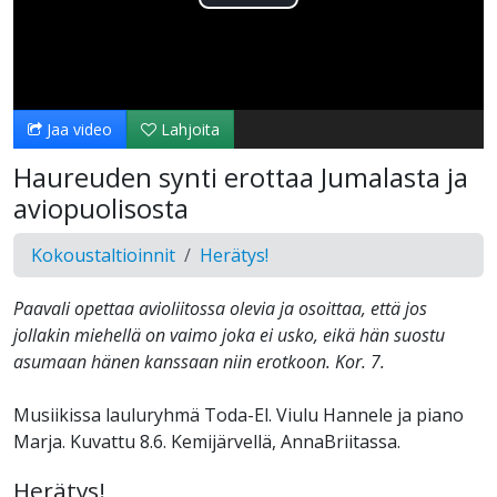
Toista
Video
Jaa video
Lahjoita
Haureuden synti erottaa Jumalasta ja
aviopuolisosta
Kokoustaltioinnit
Herätys!
Paavali opettaa avioliitossa olevia ja osoittaa, että jos
jollakin miehellä on vaimo joka ei usko, eikä hän suostu
asumaan hänen kanssaan niin erotkoon. Kor. 7.
Musiikissa lauluryhmä Toda-El. Viulu Hannele ja piano
Marja. Kuvattu 8.6. Kemijärvellä, AnnaBriitassa.
Herätys!