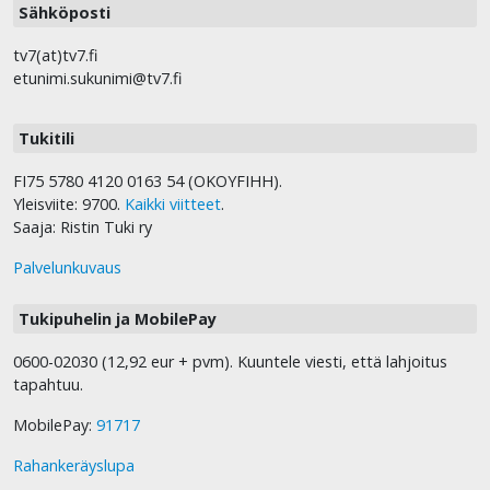
Sähköposti
tv7(at)tv7.fi
etunimi.sukunimi@tv7.fi
Tukitili
FI75 5780 4120 0163 54 (OKOYFIHH).
Yleisviite: 9700.
Kaikki viitteet
.
Saaja: Ristin Tuki ry
Palvelunkuvaus
Tukipuhelin ja MobilePay
0600-02030 (12,92 eur + pvm). Kuuntele viesti, että lahjoitus
tapahtuu.
MobilePay:
91717
Rahankeräyslupa