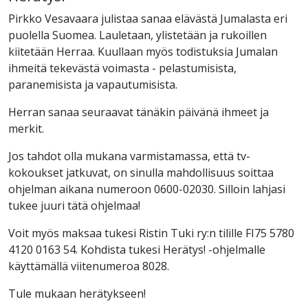
Pirkko Vesavaara julistaa sanaa elävästä Jumalasta eri
puolella Suomea. Lauletaan, ylistetään ja rukoillen
kiitetään Herraa. Kuullaan myös todistuksia Jumalan
ihmeitä tekevästä voimasta - pelastumisista,
paranemisista ja vapautumisista.
Herran sanaa seuraavat tänäkin päivänä ihmeet ja
merkit.
Jos tahdot olla mukana varmistamassa, että tv-
kokoukset jatkuvat, on sinulla mahdollisuus soittaa
ohjelman aikana numeroon 0600-02030. Silloin lahjasi
tukee juuri tätä ohjelmaa!
Voit myös maksaa tukesi Ristin Tuki ry:n tilille FI75 5780
4120 0163 54. Kohdista tukesi Herätys! -ohjelmalle
käyttämällä viitenumeroa 8028.
Tule mukaan herätykseen!