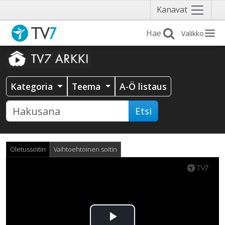
Näytä
Kanavat
valikko
Valikko
Kategoria
Teema
A-Ö listaus
Etsi
Oletussoitin
Vaihtoehtoinen soitin