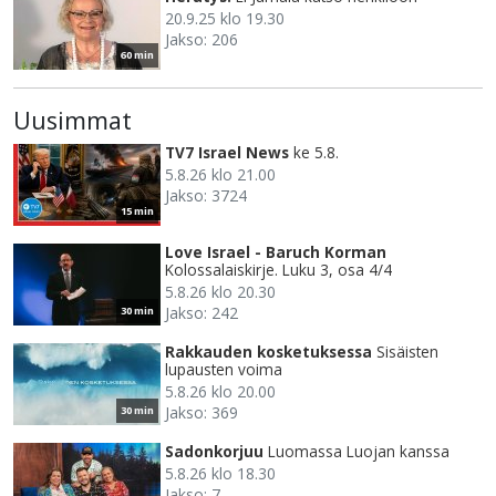
20.9.25 klo 19.30
Jakso: 206
60 min
Uusimmat
TV7 Israel News
ke 5.8.
5.8.26 klo 21.00
Jakso: 3724
15 min
Love Israel - Baruch Korman
Kolossalaiskirje. Luku 3, osa 4/4
5.8.26 klo 20.30
Jakso: 242
30 min
Rakkauden kosketuksessa
Sisäisten
lupausten voima
5.8.26 klo 20.00
Jakso: 369
30 min
Sadonkorjuu
Luomassa Luojan kanssa
5.8.26 klo 18.30
Jakso: 7