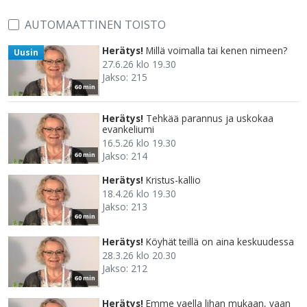
AUTOMAATTINEN TOISTO
Herätys!
Millä voimalla tai kenen nimeen?
Uusin
27.6.26 klo 19.30
Jakso: 215
60 min
Herätys!
Tehkää parannus ja uskokaa
evankeliumi
16.5.26 klo 19.30
Jakso: 214
60 min
Herätys!
Kristus-kallio
18.4.26 klo 19.30
Jakso: 213
60 min
Herätys!
Köyhät teillä on aina keskuudessa
28.3.26 klo 20.30
Jakso: 212
60 min
Herätys!
Emme vaella lihan mukaan, vaan