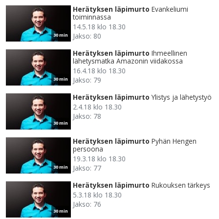
Herätyksen läpimurto
Evankeliumi
toiminnassa
14.5.18 klo 18.30
Jakso: 80
30 min
Herätyksen läpimurto
Ihmeellinen
lähetysmatka Amazonin viidakossa
16.4.18 klo 18.30
Jakso: 79
30 min
Herätyksen läpimurto
Ylistys ja lähetystyö
2.4.18 klo 18.30
Jakso: 78
30 min
Herätyksen läpimurto
Pyhän Hengen
persoona
19.3.18 klo 18.30
Jakso: 77
30 min
Herätyksen läpimurto
Rukouksen tärkeys
5.3.18 klo 18.30
Jakso: 76
30 min