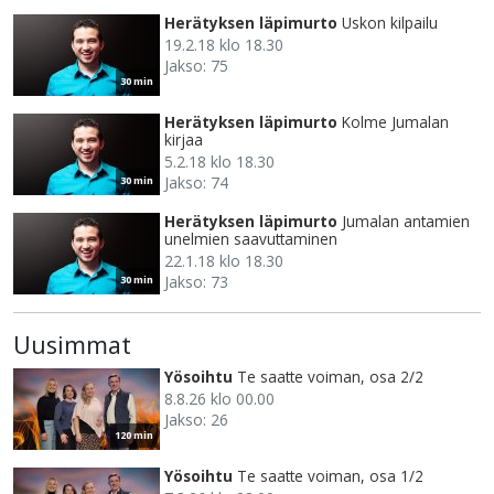
Herätyksen läpimurto
Uskon kilpailu
19.2.18 klo 18.30
Jakso: 75
30 min
Herätyksen läpimurto
Kolme Jumalan
kirjaa
5.2.18 klo 18.30
Jakso: 74
30 min
Herätyksen läpimurto
Jumalan antamien
unelmien saavuttaminen
22.1.18 klo 18.30
Jakso: 73
30 min
Uusimmat
Yösoihtu
Te saatte voiman, osa 2/2
8.8.26 klo 00.00
Jakso: 26
120 min
Yösoihtu
Te saatte voiman, osa 1/2