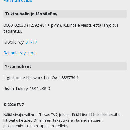
Palvelunkuvaus
Tukipuhelin ja MobilePay
0600-02030 (12,92 eur + pvm). Kuuntele viesti, että lahjoitus
tapahtuu.
MobilePay:
91717
Rahankeräyslupa
Y-tunnukset
Lighthouse Network Ltd Oy: 1833754-1
Ristin Tuki ry: 1911738-0
© 2026 TV7
Näitä sivuja hallinnoi Taivas TV7, joka pidättää itsellään kaikki sivuihin
liittyvät oikeudet. Ohjelmien, tekstityksien tai niiden osien
julkaiseminen ilman lupaa on kielletty.