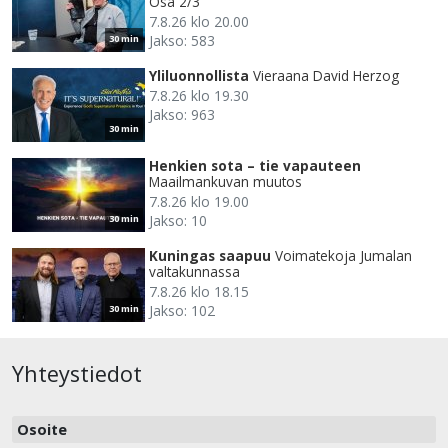
Osa 2/3
7.8.26 klo 20.00
Jakso: 583
30 min
Yliluonnollista
Vieraana David Herzog
7.8.26 klo 19.30
Jakso: 963
30 min
Henkien sota – tie vapauteen
Maailmankuvan muutos
7.8.26 klo 19.00
Jakso: 10
30 min
Kuningas saapuu
Voimatekoja Jumalan
valtakunnassa
7.8.26 klo 18.15
Jakso: 102
30 min
Yhteystiedot
Osoite