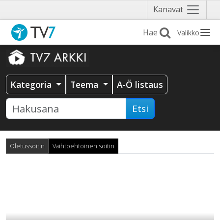
Näytä
Kanavat
valikko
Valikko
Kategoria
Teema
A-Ö listaus
Etsi
Oletussoitin
Vaihtoehtoinen soitin