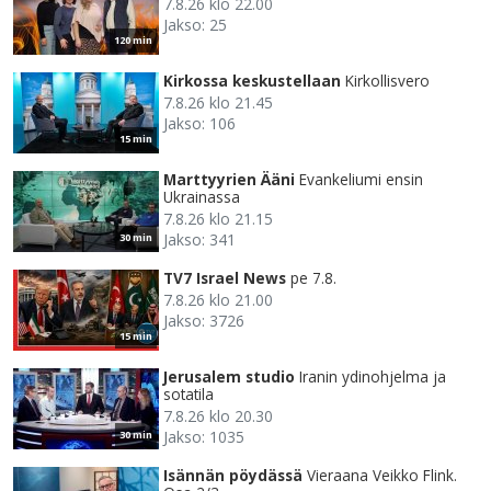
7.8.26 klo 22.00
Jakso: 25
120 min
Kirkossa keskustellaan
Kirkollisvero
7.8.26 klo 21.45
Jakso: 106
15 min
Marttyyrien Ääni
Evankeliumi ensin
Ukrainassa
7.8.26 klo 21.15
Jakso: 341
30 min
TV7 Israel News
pe 7.8.
7.8.26 klo 21.00
Jakso: 3726
15 min
Jerusalem studio
Iranin ydinohjelma ja
sotatila
7.8.26 klo 20.30
Jakso: 1035
30 min
Isännän pöydässä
Vieraana Veikko Flink.