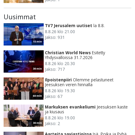
Uusimmat
TV7 Jerusalem uutiset
la 8.8.
8.8.26 klo 21.00
Jakso: 931
15 min
Christian World News
Esitetty
Yhdysvalloissa 31.7.2026
8.8.26 klo 20.30
Jakso: 717
30 min
Ilpoistenpiiri
Olemme pelastuneet
Jeesuksen veren hinnalla
8.8.26 klo 19.30
Jakso: 67
60 min
Markuksen evankeliumi
Jeesuksen kaste
ja kiusaus
8.8.26 klo 19.00
Jakso: 2
30 min
Aarteita saviastioissa
Isä, Poika ja Pyhä