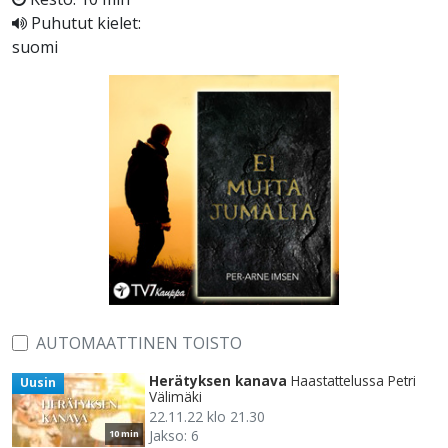
Puhutut kielet:
suomi
AUTOMAATTINEN TOISTO
Herätyksen kanava
Haastattelussa Petri
Uusin
Välimäki
22.11.22 klo 21.30
Jakso: 6
10 min