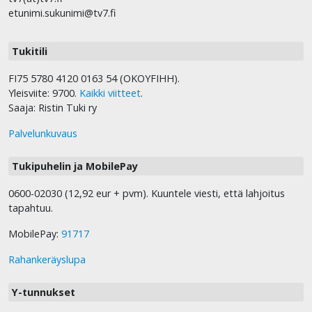
etunimi.sukunimi@tv7.fi
Tukitili
FI75 5780 4120 0163 54 (OKOYFIHH).
Yleisviite: 9700.
Kaikki viitteet
.
Saaja: Ristin Tuki ry
Palvelunkuvaus
Tukipuhelin ja MobilePay
0600-02030 (12,92 eur + pvm). Kuuntele viesti, että lahjoitus
tapahtuu.
MobilePay:
91717
Rahankeräyslupa
Y-tunnukset