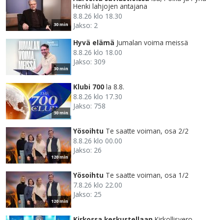
Henki lahjojen antajana
8.8.26 klo 18.30
Jakso: 2
30 min
Hyvä elämä
Jumalan voima meissä
8.8.26 klo 18.00
Jakso: 309
30 min
Klubi 700
la 8.8.
8.8.26 klo 17.30
Jakso: 758
30 min
Yösoihtu
Te saatte voiman, osa 2/2
8.8.26 klo 00.00
Jakso: 26
120 min
Yösoihtu
Te saatte voiman, osa 1/2
7.8.26 klo 22.00
Jakso: 25
120 min
Kirkossa keskustellaan
Kirkollisvero