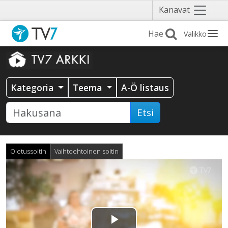
Näytä
Kanavat
valikko
Valikko
Kategoria
Teema
A-Ö listaus
Etsi
Oletussoitin
Vaihtoehtoinen soitin