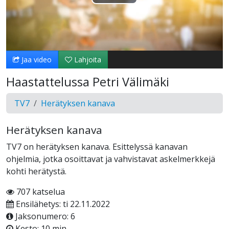
Toista
Video
Jaa video
Lahjoita
Haastattelussa Petri Välimäki
TV7
Herätyksen kanava
Herätyksen kanava
TV7 on herätyksen kanava. Esittelyssä kanavan
ohjelmia, jotka osoittavat ja vahvistavat askelmerkkejä
kohti herätystä.
707 katselua
Ensilähetys: ti 22.11.2022
Jaksonumero: 6
Kesto: 10 min