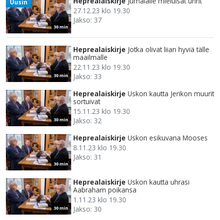
Heprealaiskirje
Jumalalle mieluisat uhrit
Uusin
27.12.23 klo 19.30
Jakso: 37
30 min
Heprealaiskirje
Jotka olivat liian hyviä tälle
maailmalle
22.11.23 klo 19.30
Jakso: 33
30 min
Heprealaiskirje
Uskon kautta Jerikon muurit
sortuivat
15.11.23 klo 19.30
Jakso: 32
30 min
Heprealaiskirje
Uskon esikuvana Mooses
8.11.23 klo 19.30
Jakso: 31
30 min
Heprealaiskirje
Uskon kautta uhrasi
Aabraham poikansa
1.11.23 klo 19.30
Jakso: 30
30 min