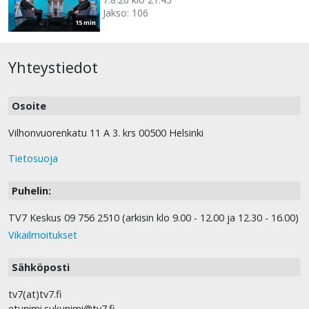
Jakso: 106
15 min
Yhteystiedot
Osoite
Vilhonvuorenkatu 11 A 3. krs 00500 Helsinki
Tietosuoja
Puhelin:
TV7 Keskus 09 756 2510 (arkisin klo 9.00 - 12.00 ja 12.30 - 16.00)
Vikailmoitukset
Sähköposti
tv7(at)tv7.fi
etunimi.sukunimi@tv7.fi