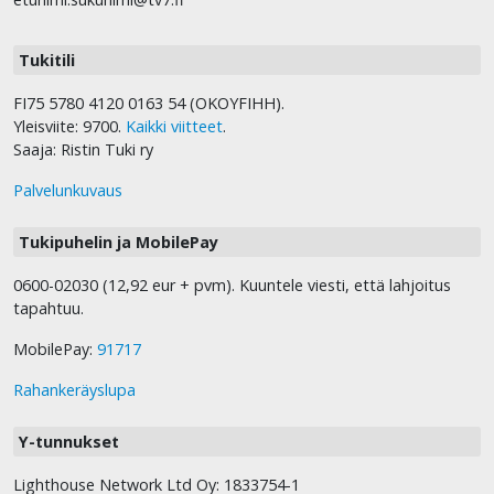
Tukitili
FI75 5780 4120 0163 54 (OKOYFIHH).
Yleisviite: 9700.
Kaikki viitteet
.
Saaja: Ristin Tuki ry
Palvelunkuvaus
Tukipuhelin ja MobilePay
0600-02030 (12,92 eur + pvm). Kuuntele viesti, että lahjoitus
tapahtuu.
MobilePay:
91717
Rahankeräyslupa
Y-tunnukset
Lighthouse Network Ltd Oy: 1833754-1