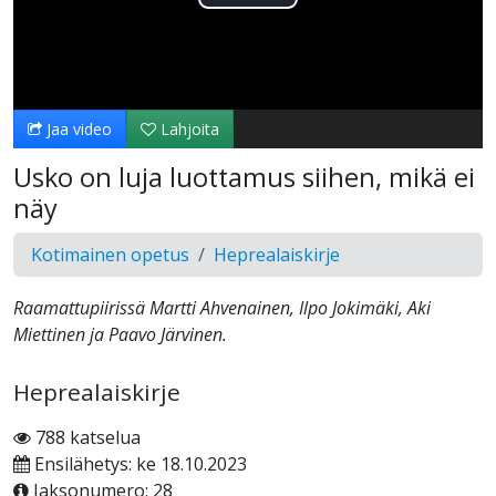
Toista
Video
Jaa video
Lahjoita
Usko on luja luottamus siihen, mikä ei
näy
Kotimainen opetus
Heprealaiskirje
Raamattupiirissä Martti Ahvenainen, Ilpo Jokimäki, Aki
Miettinen ja Paavo Järvinen.
Heprealaiskirje
788 katselua
Ensilähetys: ke 18.10.2023
Jaksonumero: 28