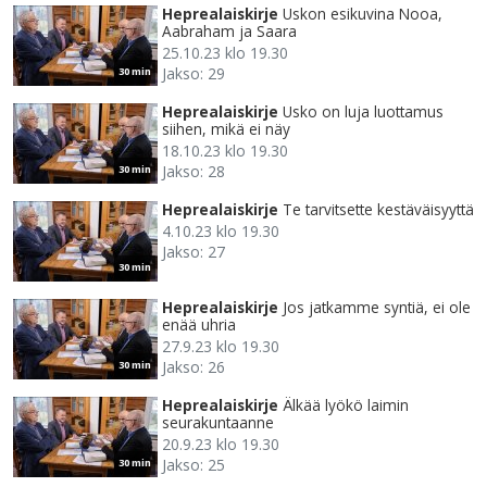
Heprealaiskirje
Uskon esikuvina Nooa,
Aabraham ja Saara
25.10.23 klo 19.30
Jakso: 29
30 min
Heprealaiskirje
Usko on luja luottamus
siihen, mikä ei näy
18.10.23 klo 19.30
Jakso: 28
30 min
Heprealaiskirje
Te tarvitsette kestäväisyyttä
4.10.23 klo 19.30
Jakso: 27
30 min
Heprealaiskirje
Jos jatkamme syntiä, ei ole
enää uhria
27.9.23 klo 19.30
Jakso: 26
30 min
Heprealaiskirje
Älkää lyökö laimin
seurakuntaanne
20.9.23 klo 19.30
Jakso: 25
30 min