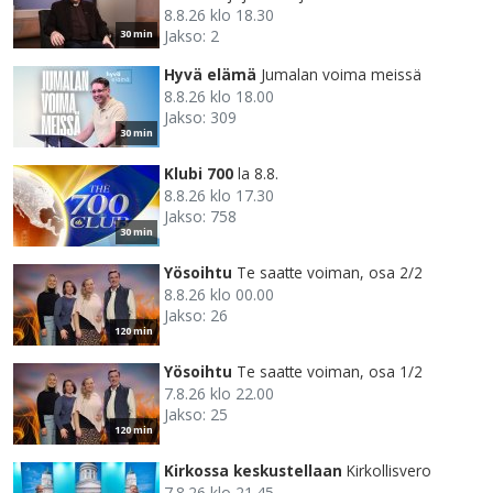
8.8.26 klo 18.30
Jakso: 2
30 min
Hyvä elämä
Jumalan voima meissä
8.8.26 klo 18.00
Jakso: 309
30 min
Klubi 700
la 8.8.
8.8.26 klo 17.30
Jakso: 758
30 min
Yösoihtu
Te saatte voiman, osa 2/2
8.8.26 klo 00.00
Jakso: 26
120 min
Yösoihtu
Te saatte voiman, osa 1/2
7.8.26 klo 22.00
Jakso: 25
120 min
Kirkossa keskustellaan
Kirkollisvero
7.8.26 klo 21.45