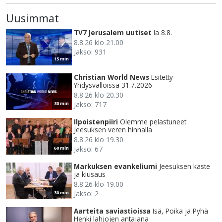
Uusimmat
TV7 Jerusalem uutiset
la 8.8.
8.8.26 klo 21.00
Jakso: 931
15 min
Christian World News
Esitetty
Yhdysvalloissa 31.7.2026
8.8.26 klo 20.30
Jakso: 717
30 min
Ilpoistenpiiri
Olemme pelastuneet
Jeesuksen veren hinnalla
8.8.26 klo 19.30
Jakso: 67
60 min
Markuksen evankeliumi
Jeesuksen kaste
ja kiusaus
8.8.26 klo 19.00
Jakso: 2
30 min
Aarteita saviastioissa
Isä, Poika ja Pyhä
Henki lahjojen antajana