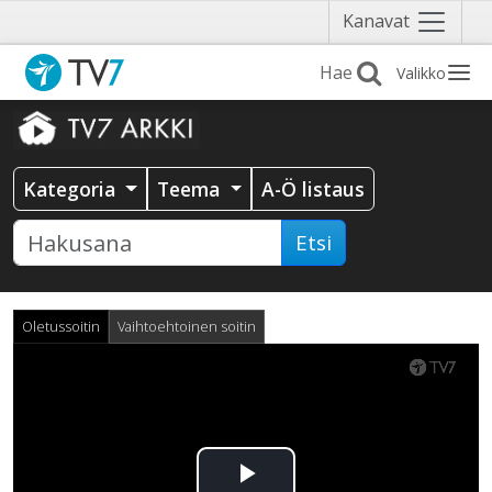
Näytä
Kanavat
valikko
Valikko
Kategoria
Teema
A-Ö listaus
Etsi
Oletussoitin
Vaihtoehtoinen soitin