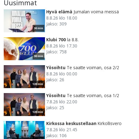
Uusimmat
Hyvä elämä
Jumalan voima meissä
8.8.26 klo 18.00
Jakso: 309
30 min
Klubi 700
la 8.8.
8.8.26 klo 17.30
Jakso: 758
30 min
Yösoihtu
Te saatte voiman, osa 2/2
8.8.26 klo 00.00
Jakso: 26
120 min
Yösoihtu
Te saatte voiman, osa 1/2
7.8.26 klo 22.00
Jakso: 25
120 min
Kirkossa keskustellaan
Kirkollisvero
7.8.26 klo 21.45
Jakso: 106