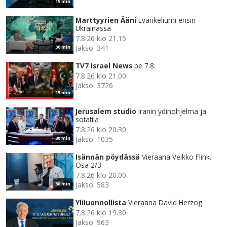
15 min
Marttyyrien Ääni
Evankeliumi ensin
Ukrainassa
7.8.26 klo 21.15
Jakso: 341
30 min
TV7 Israel News
pe 7.8.
7.8.26 klo 21.00
Jakso: 3726
15 min
Jerusalem studio
Iranin ydinohjelma ja
sotatila
7.8.26 klo 20.30
Jakso: 1035
30 min
Isännän pöydässä
Vieraana Veikko Flink.
Osa 2/3
7.8.26 klo 20.00
Jakso: 583
30 min
Yliluonnollista
Vieraana David Herzog
7.8.26 klo 19.30
Jakso: 963