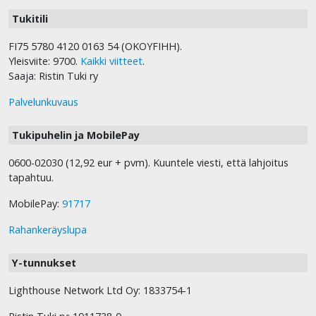
Tukitili
FI75 5780 4120 0163 54 (OKOYFIHH).
Yleisviite: 9700.
Kaikki viitteet
.
Saaja: Ristin Tuki ry
Palvelunkuvaus
Tukipuhelin ja MobilePay
0600-02030 (12,92 eur + pvm). Kuuntele viesti, että lahjoitus
tapahtuu.
MobilePay:
91717
Rahankeräyslupa
Y-tunnukset
Lighthouse Network Ltd Oy: 1833754-1