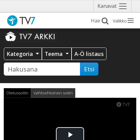
Näytä
Kanavat
valikko
Valikko
Kategoria
Teema
A-Ö listaus
Etsi
Oletussoitin
Vaihtoehtoinen soitin