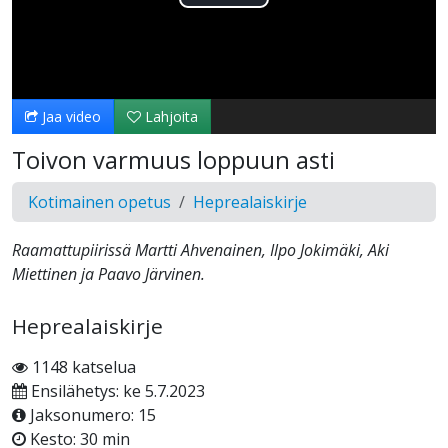
Toista
Video
Jaa video
Lahjoita
Toivon varmuus loppuun asti
Kotimainen opetus
Heprealaiskirje
Raamattupiirissä Martti Ahvenainen, Ilpo Jokimäki, Aki
Miettinen ja Paavo Järvinen.
Heprealaiskirje
1148 katselua
Ensilähetys: ke 5.7.2023
Jaksonumero: 15
Kesto: 30 min