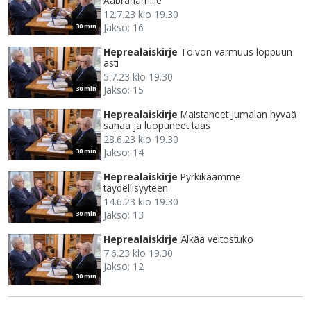
Aabrahamille
12.7.23 klo 19.30
Jakso: 16
30 min
Heprealaiskirje
Toivon varmuus loppuun
asti
5.7.23 klo 19.30
Jakso: 15
30 min
Heprealaiskirje
Maistaneet Jumalan hyvää
sanaa ja luopuneet taas
28.6.23 klo 19.30
Jakso: 14
30 min
Heprealaiskirje
Pyrkikäämme
täydellisyyteen
14.6.23 klo 19.30
Jakso: 13
30 min
Heprealaiskirje
Älkää veltostuko
7.6.23 klo 19.30
Jakso: 12
30 min