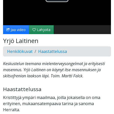
Toista
Video
Jaa video
Lahjoita
Yrjö Laitinen
Henkilökuvat
Haastattelussa
Keskustelun teemana mielenterveysongelmat ja erityisesti
masennus. Yrjö Laitinen on käynyt itse masennuksen ja
skitsofrenian laakson läpi. Toim. Martti Falck.
Haastattelussa
Kristittyjä ympäri maailmaa, joilla jokaisella on oma
erityinen, mukaansatempaava tarina ja sanoma
Herralta.