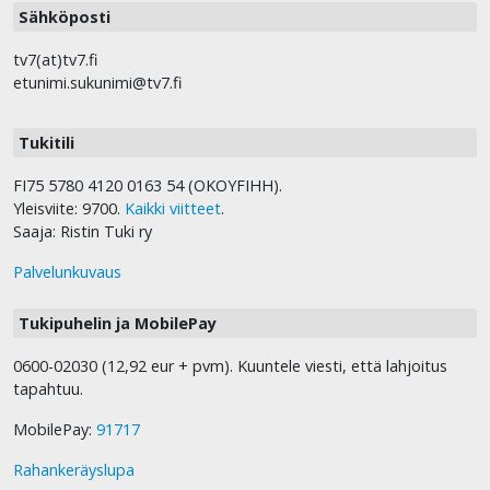
Sähköposti
tv7(at)tv7.fi
etunimi.sukunimi@tv7.fi
Tukitili
FI75 5780 4120 0163 54 (OKOYFIHH).
Yleisviite: 9700.
Kaikki viitteet
.
Saaja: Ristin Tuki ry
Palvelunkuvaus
Tukipuhelin ja MobilePay
0600-02030 (12,92 eur + pvm). Kuuntele viesti, että lahjoitus
tapahtuu.
MobilePay:
91717
Rahankeräyslupa