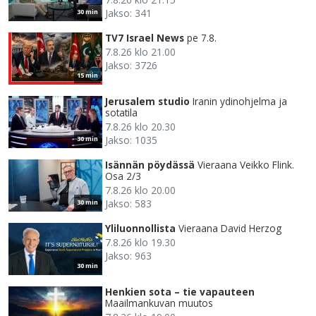
Jakso: 341
30 min
TV7 Israel News
pe 7.8.
7.8.26 klo 21.00
Jakso: 3726
15 min
Jerusalem studio
Iranin ydinohjelma ja
sotatila
7.8.26 klo 20.30
Jakso: 1035
30 min
Isännän pöydässä
Vieraana Veikko Flink.
Osa 2/3
7.8.26 klo 20.00
Jakso: 583
30 min
Yliluonnollista
Vieraana David Herzog
7.8.26 klo 19.30
Jakso: 963
30 min
Henkien sota – tie vapauteen
Maailmankuvan muutos