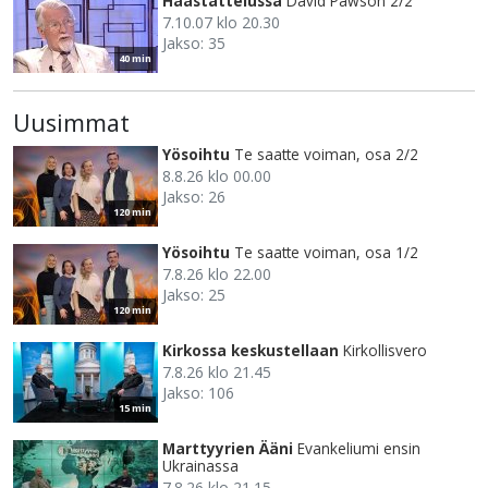
Haastattelussa
David Pawson 2/2
7.10.07 klo 20.30
Jakso: 35
40 min
Uusimmat
Yösoihtu
Te saatte voiman, osa 2/2
8.8.26 klo 00.00
Jakso: 26
120 min
Yösoihtu
Te saatte voiman, osa 1/2
7.8.26 klo 22.00
Jakso: 25
120 min
Kirkossa keskustellaan
Kirkollisvero
7.8.26 klo 21.45
Jakso: 106
15 min
Marttyyrien Ääni
Evankeliumi ensin
Ukrainassa
7.8.26 klo 21.15