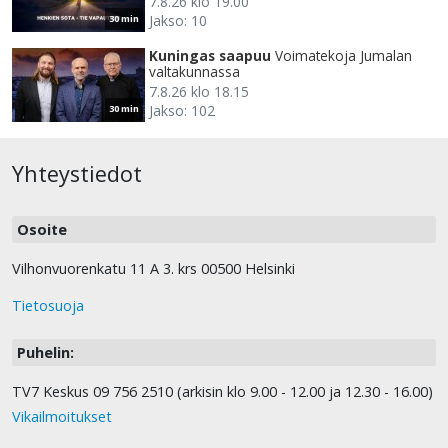
7.8.26 klo 19.00
Jakso: 10
30 min
Kuningas saapuu
Voimatekoja Jumalan
valtakunnassa
7.8.26 klo 18.15
Jakso: 102
30 min
Yhteystiedot
Osoite
Vilhonvuorenkatu 11 A 3. krs 00500 Helsinki
Tietosuoja
Puhelin:
TV7 Keskus 09 756 2510 (arkisin klo 9.00 - 12.00 ja 12.30 - 16.00)
Vikailmoitukset