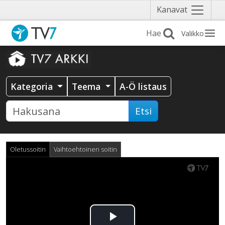
Näytä
Kanavat
valikko
Valikko
Kategoria
Teema
A-Ö listaus
Etsi
Oletussoitin
Vaihtoehtoinen soitin