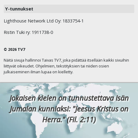
Y-tunnukset
Lighthouse Network Ltd Oy: 1833754-1
Ristin Tuki ry: 1911738-0
© 2026 TV7
Näitä sivuja hallinnoi Taivas TV7, joka pidättää itsellään kaikki sivuihin
liittyvät oikeudet. Ohjelmien, tekstityksien tai niiden osien
julkaiseminen ilman lupaa on kielletty.
Jokaisen kielen on tunnustettava Isän
Jumalan kunniaksi: "Jeesus Kristus on
Herra." (Fil. 2:11)