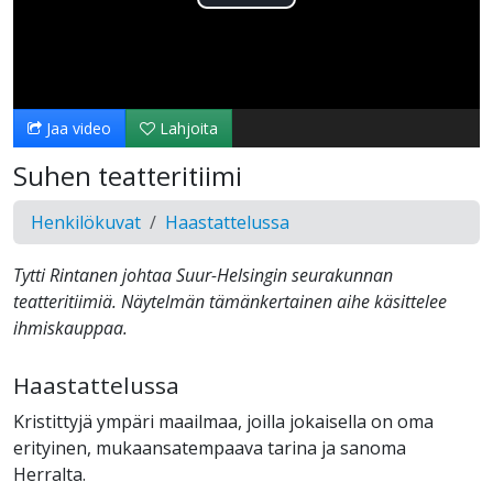
Toista
Video
Jaa video
Lahjoita
Suhen teatteritiimi
Henkilökuvat
Haastattelussa
Tytti Rintanen johtaa Suur-Helsingin seurakunnan
teatteritiimiä. Näytelmän tämänkertainen aihe käsittelee
ihmiskauppaa.
Haastattelussa
Kristittyjä ympäri maailmaa, joilla jokaisella on oma
erityinen, mukaansatempaava tarina ja sanoma
Herralta.