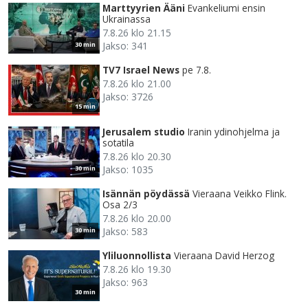
Marttyyrien Ääni
Evankeliumi ensin
Ukrainassa
7.8.26 klo 21.15
Jakso: 341
30 min
TV7 Israel News
pe 7.8.
7.8.26 klo 21.00
Jakso: 3726
15 min
Jerusalem studio
Iranin ydinohjelma ja
sotatila
7.8.26 klo 20.30
Jakso: 1035
30 min
Isännän pöydässä
Vieraana Veikko Flink.
Osa 2/3
7.8.26 klo 20.00
Jakso: 583
30 min
Yliluonnollista
Vieraana David Herzog
7.8.26 klo 19.30
Jakso: 963
30 min