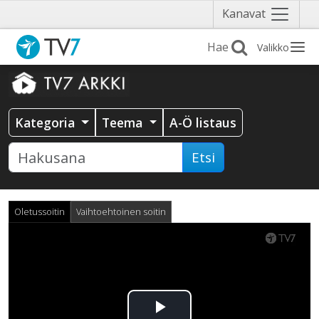
Näytä
Kanavat
valikko
Valikko
Kategoria
Teema
A-Ö listaus
Etsi
Oletussoitin
Vaihtoehtoinen soitin