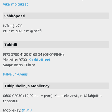
Vikailmoitukset
Sähköposti
tv7(at)tv7.fi
etunimi.sukunimi@tv7.fi
Tukitili
FI75 5780 4120 0163 54 (OKOYFIHH).
Yleisviite: 9700.
Kaikki viitteet
.
Saaja: Ristin Tuki ry
Palvelunkuvaus
Tukipuhelin ja MobilePay
0600-02030 (12,92 eur + pvm). Kuuntele viesti, että lahjoitus
tapahtuu.
MobilePay:
91717