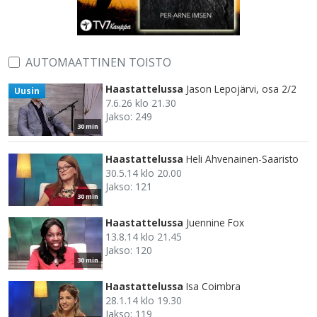
AUTOMAATTINEN TOISTO
Haastattelussa
Jason Lepojärvi, osa 2/2
Uusin
7.6.26 klo 21.30
Jakso: 249
30 min
Haastattelussa
Heli Ahvenainen-Saaristo
30.5.14 klo 20.00
Jakso: 121
30 min
Haastattelussa
Juennine Fox
13.8.14 klo 21.45
Jakso: 120
30 min
Haastattelussa
Isa Coimbra
28.1.14 klo 19.30
Jakso: 119