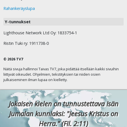
Rahankeräyslupa
Y-tunnukset
Lighthouse Network Ltd Oy: 1833754-1
Ristin Tuki ry: 1911738-0
© 2026 TV7
Näitä sivuja hallinnoi Taivas TV7, joka pidättää itsellään kaikki sivuihin
liittyvät oikeudet. Ohjelmien, tekstityksien tai niiden osien
julkaiseminen ilman lupaa on kielletty.
Jokaisen kielen on tunnustettava Isän
Jumalan kunniaksi: "Jeesus Kristus on
Herra." (Fil. 2:11)